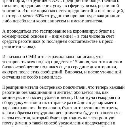
транспорта, сотрудников АЗС, предприятий общественного
питания, предоставления услуг в сфере туризма, розничной
торговли. Эта же норма коснется предприятий и организаций,
в которых менее 60% сотрудников прошли курс вакцинации
либо переболели коронавирусом и имеют антитела.
А проводиться это тестирование на коронавирус будет на
коммерческой основе и – внимание! – в том числе за счет
средств работников (о последнем обстоятельстве в пресс-
релизе ни слова).
Изначально СМИ и телеграм-каналы написали, что
тестировать всех подряд придется с 15 июня, так что кипеж в
бизнес-сообществе поднялся еще в середине дня вторника,
аккурат после этих сообщений. Впрочем, и после уточнений
ситуация не особо изменилась.
Предприниматели быстренько подсчитали, что теперь каждый
работник без вакцинации и антител обойдется им, как
минимум, в 6 тысяч рублей в месяц. Плюс куча геморроя по
сбору документов и их отправке раз в 4 дня в департамент
здравоохранения. Безусловно, будет интересно посмотреть,
каким образом сотрудники департамента будут справляться с
валом отчетов, который будет приходить на электронную
почту (именно такой способ уведомления предусмотрен в