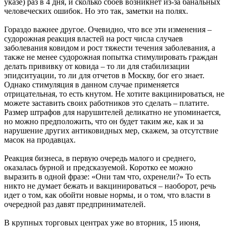
указе) раз в 4 дня, и сколько сбоев возникнет из-за банальных
человеческих ошибок. Но это так, заметки на полях.
Гораздо важнее другое. Очевидно, что все эти изменения –
судорожная реакция властей на рост числа случаев
заболевания ковидом и рост тяжести течения заболевания, а
также не менее судорожная попытка стимулировать граждан
делать прививку от ковида – то ли для стабилизации
эпидситуации, то ли для отчетов в Москву, бог его знает.
Однако стимуляция в данном случае применяется
отрицательная, то есть кнутом. Не хотите вакцинироваться, не
можете заставить своих работников это сделать – платите.
Размер штрафов для нарушителей деликатно не упоминается,
но можно предположить, что он будет таким же, как и за
нарушение других антиковидных мер, скажем, за отсутствие
масок на продавцах.
Реакция бизнеса, в первую очередь малого и среднего,
оказалась бурной и предсказуемой. Коротко ее можно
выразить в одной фразе: «Они там что, охренели?» То есть
никто не думает бежать и вакцинироваться – наоборот, речь
идет о том, как обойти новые нормы, и о том, что власти в
очередной раз давят предпринимателей.
В крупных торговых центрах уже во вторник, 15 июня,