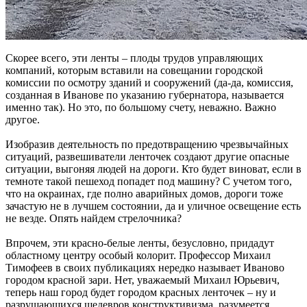
Скорее всего, эти ленты – плоды трудов управляющих
компаний, которым вставили на совещании городской
комиссии по осмотру зданий и сооружений (да-да, комиссия,
созданная в Иванове по указанию губернатора, называется
именно так). Но это, по большому счету, неважно. Важно
другое.
Изобразив деятельность по предотвращению чрезвычайных
ситуаций, развешиватели ленточек создают другие опасные
ситуации, выгоняя людей на дороги. Кто будет виноват, если в
темноте такой пешеход попадет под машину? С учетом того,
что на окраинах, где полно аварийных домов, дороги тоже
зачастую не в лучшем состоянии, да и уличное освещение есть
не везде. Опять найдем стрелочника?
Впрочем, эти красно-белые ленты, безусловно, придадут
областному центру особый колорит. Профессор Михаил
Тимофеев в своих публикациях нередко называет Иваново
городом красной зари. Нет, уважаемый Михаил Юрьевич,
теперь наш город будет городом красных ленточек – ну и
разрушающихся шедевров конструктивизма, разумеется.