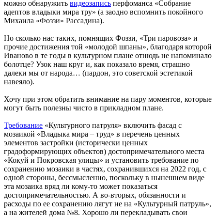
можно обнаружить
видеозапись
перфоманса «Собрание
адептов владыки мира тру» (а заодно вспомнить покойного
Михаила «Фоззи» Рассадина).
Но сколько нас таких, помнящих Фоззи, «Три паровоза» и
прочие достижения той «молодой шпаны», благодаря которой
Иваново в те годы в культурном плане отнюдь не напоминало
болотце? Узок наш круг и, как показало время, страшно
далеки мы от народа… (пардон, это советской эстетикой
навеяло).
Хочу при этом обратить внимание на пару моментов, которые
могут быть полезны чисто в прикладном плане.
Требование
«Культурного патруля» включить фасад с
мозаикой «Владыка мира – труд» в перечень ценных
элементов застройки (исторически ценных
градоформирующих объектов) достопримечательного места
«Кокуй и Покровская улицы» и установить требование по
сохранению мозаики в частях, сохранившихся на 2022 год, с
одной стороны, бессмысленно, поскольку в нынешнем виде
эта мозаика вряд ли кому-то может показаться
достопримечательностью. А во-вторых, обязанности и
расходы по ее сохранению лягут не на «Культурный патруль»,
а на жителей дома №8. Хорошо ли перекладывать свои