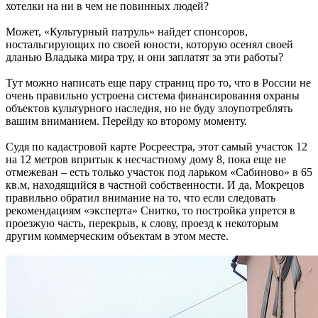
хотелки на ни в чем не повинных людей?
Может, «Культурный патруль» найдет спонсоров,
ностальгирующих по своей юности, которую осенял своей
дланью Владыка мира тру, и они заплатят за эти работы?
Тут можно написать еще пару страниц про то, что в России не
очень правильно устроена система финансирования охраны
объектов культурного наследия, но не буду злоупотреблять
вашим вниманием. Перейду ко второму моменту.
Судя по кадастровой карте Росреестра, этот самый участок 12
на 12 метров впритык к несчастному дому 8, пока еще не
отмежеван – есть только участок под ларьком «Сабиново» в 65
кв.м, находящийся в частной собственности. И да, Мокрецов
правильно обратил внимание на то, что если следовать
рекомендациям «эксперта» Снитко, то постройка упрется в
проезжую часть, перекрыв, к слову, проезд к некоторым
другим коммерческим объектам в этом месте.