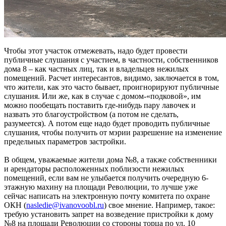
Чтобы этот участок отмежевать, надо будет провести
публичные слушания с участием, в частности, собственников
дома 8 – как частных лиц, так и владельцев нежилых
помещений. Расчет интересантов, видимо, заключается в том,
что жители, как это часто бывает, проигнорируют публичные
слушания. Или же, как в случае с домом-«подковой», им
можно пообещать поставить где-нибудь пару лавочек и
назвать это благоустройством (а потом не сделать,
разумеется). А потом еще надо будет проводить публичные
слушания, чтобы получить от мэрии разрешение на изменение
предельных параметров застройки.
В общем, уважаемые жители дома №8, а также собственники
и арендаторы расположенных поблизости нежилых
помещений, если вам не улыбается получить очередную 6-
этажную махину на площади Революции, то лучше уже
сейчас написать на электронную почту комитета по охране
ОКН (
nasledie@ivanovoobl.ru
) свое мнение. Например, такое:
требую установить запрет на возведение пристройки к дому
№8 на площади Революции со стороны торца по ул. 10