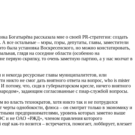
а Богатырёва рассказала мне о своей PR-стратегии: создать
 А все остальные – мэры, пэры, депутаты, главы, заместители
это была установка Воскресенского, но можно констатировать,
альная, глядя на соседние области (особенно на
не первую скрипку, то очень заметную партию, а у нас молчат в
мы и некогда ресурсные главы муниципалитетов, или
ти никто не смог дать внятного ответа на вопрос, who is mister
И потому, что, сидя в губернаторском кресле, ничего внятного
с «народом», задающим согласованные с пиар-службой вопросы.
во власть технократов, хотя никто так и не потрудился
сит черты однобокости, флюса – он смотрит только в экономику и
естными предпринимателями, уровень которых заметно выше
ГЭС и не ОАО «РЖД», членом правления которого
щё как-то возится – встречается, помогает, лоббирует, влезает