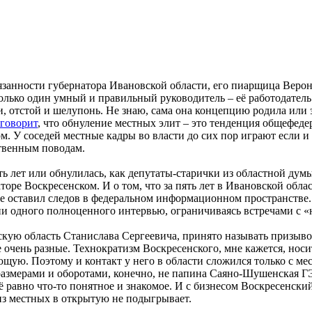
анности губернатора Ивановской области, его пиарщица Вероник
олько один умный и правильный руководитель – её работодатель.
, отстой и шелупонь. Не знаю, сама она концепцию родила или 
говорит
, что обнуление местных элит – это тенденция общефедер
м. У соседей местные кадры во власти до сих пор играют если и 
ственным поводам.
ять лет или обнулилась, как депутаты-старички из областной ду
торе Воскресенском. И о том, что за пять лет в Ивановской облас
не оставил следов в федеральном информационном пространстве. 
дал ни одного полноценного интервью, ограничиваясь встречами 
кую область Станислава Сергеевича, принято называть призывом 
все очень разные. Технократизм Воскресенского, мне кажется, но
щую. Поэтому и контакт у него в области сложился только с м
 размерами и оборотами, конечно, не папина Саяно-Шушенская 
равно что-то понятное и знакомое. И с бизнесом Воскресенский е
 из местных в открытую не подыгрывает.