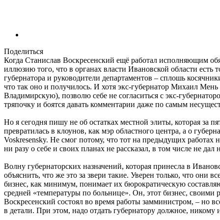
Поделиться
Когда Станислав Воскресенский ещё работал исполняющим обяз
иллюзию того, что в органах власти Ивановской области есть т
губернатора и руководители департаментов – сплошь косячники
что так оно и получилось. И хотя экс-губернатор Михаил Мень
Владимирскую), позволю себе не согласиться с экс-губернаторо
тряпочку и боятся давать комментарии даже по самым несуще
Но я сегодня пишу не об остатках местной элиты, которая за п
превратилась в клоунов, как мэр областного центра, а о губерна
Voskresensky. Не смог потому, что тот на предыдущих работах 
ни разу о себе и своих планах не рассказал, в том числе не 
Волну губернаторских назначений, которая принесла в Ивановс
объяснить, что же это за звери такие. Уверен только, что они 
бизнес, как минимум, понимает их бюрократическую составляю
средней «температуры по больнице». Он, этот бизнес, своими
Воскресенский состоял во время работы замминистром, – но всё 
в детали. При этом, надо отдать губернатору должное, никому