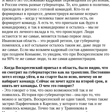
Я много лет отслеживаю кадровые перемещения по регионам,
в России очень разные губернаторы. Те, кто давно в политике,
приходили в регион с готовой командой. Кто-то ее
формировал в процессе, демонстрируя желание всерьез
руководить – когда у человека такое желание есть, он
формирует команду. А есть те, что приехали как будто в
командировку, и так в командировке и остались – мы не
видим их личного вклада в то, что происходит. Люди
остаются те же самые, меняется только первое лицо.
Ивановская область – это редкий регион, где губернатор
поменялся, а всё остальное осталось таким же, даже люди те
же самые. Если мы возьмем кадровый состав администрации
при позднем Конькове, то увидим, что при Воскресенском это
на 90% те же самые люди, та же самая администрация.
-
Когда Воскресенский приехал в область, было видно, что
он смотрит на губернаторство как на трамплин. Постоянно
хотел отсюда уйти, и на старте было ясно, почему он не
набирает команду. Сейчас он хочет идти на второй срок, и
опять нет команды. О чем это говорит?
- Это говорит о том, что окно возможностей так и не
появилось. История про губернаторство - она про то, что
можно и застрять. Воскресенский не один такой, точно также
застрял Парфенчиков в Карелии, у которого тоже так и не
появилось команды. Точно так же у Травникова в