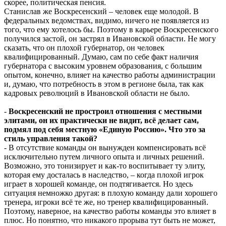
скорее, политическая пенсия.
Станислав же Воскресенский – человек еще молодой. В
федеральных ведомствах, видимо, ничего не появляется из
того, что ему хотелось бы. Поэтому в карьере Воскресенского
получился застой, он застрял в Ивановской области. Не могу
сказать, что он плохой губернатор, он человек
квалифицированный. Думаю, сам по себе факт наличия
губернатора с высоким уровнем образования, с большим
опытом, конечно, влияет на качество работы администрации
и, думаю, что потребность в этом в регионе была, так как
кадровых революций в Ивановской области не было.
-
Воскресенский не простроил отношения с местными
элитами, он их практически не видит, всё делает сам,
подмял под себя местную «Единую Россию». Что это за
стиль управления такой?
- В отсутствие команды он вынужден компенсировать всё
исключительно путем личного опыта и личных решений.
Возможно, это тонизирует и как-то воспитывает ту элиту,
которая ему досталась в наследство, – когда плохой игрок
играет в хорошей команде, он подтягивается. Но здесь
ситуация немножко другая: в плохую команду дали хорошего
тренера, игроки всё те же, но тренер квалифицированный.
Поэтому, наверное, на качество работы команды это влияет в
плюс. Но понятно, что никакого прорыва тут быть не может,