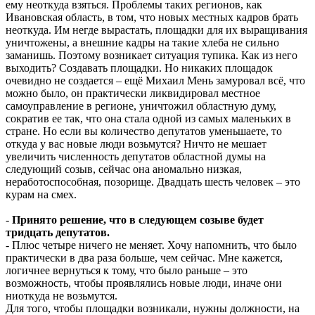
ему неоткуда взяться. Проблемы таких регионов, как
Ивановская область, в том, что новых местных кадров брать
неоткуда. Им негде вырастать, площадки для их выращивания
уничтожены, а внешние кадры на такие хлеба не сильно
заманишь. Поэтому возникает ситуация тупика. Как из него
выходить? Создавать площадки. Но никаких площадок
очевидно не создается – ещё Михаил Мень замуровал всё, что
можно было, он практически ликвидировал местное
самоуправление в регионе, уничтожил областную думу,
сократив ее так, что она стала одной из самых маленьких в
стране. Но если вы количество депутатов уменьшаете, то
откуда у вас новые люди возьмутся? Ничто не мешает
увеличить численность депутатов областной думы на
следующий созыв, сейчас она аномально низкая,
неработоспособная, позорище. Двадцать шесть человек – это
курам на смех.
-
Принято решение, что в следующем созыве будет
тридцать депутатов.
- Плюс четыре ничего не меняет. Хочу напомнить, что было
практически в два раза больше, чем сейчас. Мне кажется,
логичнее вернуться к тому, что было раньше – это
возможность, чтобы проявлялись новые люди, иначе они
ниоткуда не возьмутся.
Для того, чтобы площадки возникали, нужны должности, на