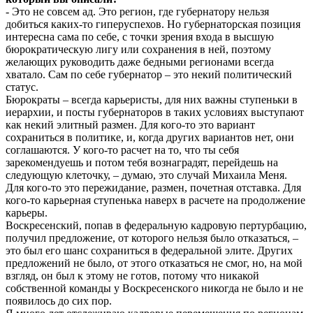
- Это не совсем ад. Это регион, где губернатору нельзя
добиться каких-то гиперуспехов. Но губернаторская позиция
интересна сама по себе, с точки зрения входа в высшую
бюрократическую лигу или сохранения в ней, поэтому
желающих руководить даже бедными регионами всегда
хватало. Сам по себе губернатор – это некий политический
статус.
Бюрократы – всегда карьеристы, для них важны ступеньки в
иерархии, и посты губернаторов в таких условиях выступают
как некий элитный размен. Для кого-то это вариант
сохраниться в политике, и, когда других вариантов нет, они
соглашаются. У кого-то расчет на то, что ты себя
зарекомендуешь и потом тебя вознаградят, перейдешь на
следующую клеточку, – думаю, это случай Михаила Меня.
Для кого-то это пережидание, размен, почетная отставка. Для
кого-то карьерная ступенька наверх в расчете на продолжение
карьеры.
Воскресенский, попав в федеральную кадровую пертурбацию,
получил предложение, от которого нельзя было отказаться, –
это был его шанс сохраниться в федеральной элите. Других
предложений не было, от этого отказаться не смог, но, на мой
взгляд, он был к этому не готов, потому что никакой
собственной команды у Воскресенского никогда не было и не
появилось до сих пор.