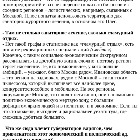
промпредприятий и за счет переноса каких-то бизнесов из
соседних регионов – логистических, например, связанных с
Москвой. Плюс попытка использовать территорию для
санаторно-курортного лечения, в основном это Плёс.
-
Там не столько санаторное лечение, сколько гламурный
отдых.
- Нет такой графы в статистике как «гламурный отдых», есть
понятие рекреационных специализаций
(смеётся)
.
Конечно, с таким социально-экономическим бэкграундом
рассчитывать на достойную жизнь сложно, поэтому регион
теряет население. Те, кто помобильнее, у кого больше
амбиций, – уезжают, благо Москва рядом. Ивановская область
– это регион на задворках, рядом с Москвой – гигантским
пылесосом, который вытягивает всё наиболее яркое,
конкурентоспособное и мобильное. На все регионы,
окружающие Москву, это влияет негативно, они напоминают
политико-экономическую мертвую зону, с большим
дефицитом ярких людей и в политике, и в экономике. Если ты
что-то можешь, выгоднее и рациональнее уехать туда, где
сможешь добиться большего.
-
Что же сюда влечет губернаторов-варягов, чем
привлекателен этот экономический и политический ад,
который вы описали?