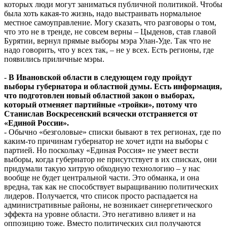
которых люди могут заниматься публичной политикой. Чтобы
была хоть какая-то жизнь, надо выстраивать нормальное
местное самоуправление. Могу сказать, что разговоры о том,
что это не в тренде, не совсем верны – Цыденов, став главой
Бурятии, вернул прямые выборы мэра Улан-Уде. Так что не
надо говорить, что у всех так, – не у всех. Есть регионы, где
появились приличные мэры.
-
В Ивановской области в следующем году пройдут
выборы губернатора и областной думы. Есть информация,
что подготовлен новый областной закон о выборах,
который отменяет партийные «тройки», потому что
Станислав Воскресенский всячески отстраняется от
«Единой России».
- Обычно «безголовые» списки бывают в тех регионах, где по
каким-то причинам губернатор не хочет идти на выборы с
партией. Но поскольку «Единая Россия» не умеет вести
выборы, когда губернатор не присутствует в их списках, они
придумали такую хитрую обходную технологию – у нас
вообще не будет центральной части. Это обманка, и она
вредна, так как не способствует выращиванию политических
лидеров. Получается, что список просто распадается на
административные районы, не возникает синергетического
эффекта на уровне области. Это негативно влияет и на
оппозицию тоже. Вместо политических сил получаются