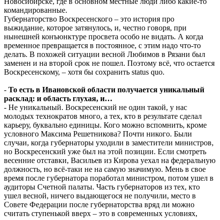
Новосибирске, где в основном местные люди либо какие-то
командированные.
Губернаторство Воскресенского – это история про
выжидание, которое затянулось, и, честно говоря, при
нынешней конъюнктуре просвета особо не видать. А когда
временное превращается в постоянное, с этим надо что-то
делать. В похожей ситуации весной Любимов в Рязани был
заменен и на второй срок не пошел. Поэтому всё, что остается
Воскресенскому, – хотя бы сохранить status quo.
-
То есть в Ивановской области получается уникальный
расклад: и область глухая, и…
- Не уникальный. Воскресенский не один такой, у нас
молодых технократов много, а тех, кто в результате сделал
карьеру, буквально единицы. Кого можно вспомнить, кроме
условного Максима Решетникова? Почти никого. Были
случаи, когда губернаторы уходили в заместители министров,
но Воскресенский уже был на этой позиции. Если смотреть
весенние отставки, Васильев из Кирова уехал на федеральную
должность, но всё-таки не на самую значимую. Мень в свое
время после губернатора поработал министром, потом ушел в
аудиторы Счетной палаты. Часть губернаторов из тех, кто
ушел весной, ничего выдающегося не получили, место в
Совете Федерации после губернаторства вряд ли можно
считать ступенькой вверх – это в современных условиях,