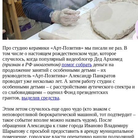
Про студию керамики «Арт-Позитив» мы писали не раз. В
том числе о настоящем рождественском чуде, которое
случилось, когда популярный видеоблогер Дед Архимед
(признан в РФ иноагентом)
помог собрать
деньги на
продолжение занятий с особенными детьми – их
руководитель «Арт-Позитива» Александр Панкратов
проводит уже несколько лет. А затем работу студии с
особенными детьми – с расстройствами аутического спектра и
со слабовидящими – оценил Фонд президентских
грантов,
выделив средства
.
Этим летом случилось еще одно чудо (кто знаком с
неповоротливой бюрократической машиной, тот подтвердит –
такое событие вполне можно назвать чудом). После
обращения Александра к главе города Иваново Владимиру
Шарыпову с просьбой предоставить в аренду муниципальное
помещение, городские власти оперативно нашли подходящий