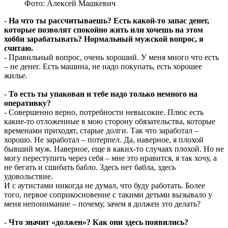
Фото: Алексей Машкевич
-
На что ты рассчитываешь? Есть какой-то запас денег,
которые позволят спокойно жить или хочешь на этом
хобби зарабатывать? Нормальный мужской вопрос, я
считаю.
- Правильный вопрос, очень хороший. У меня много что есть
– не денег. Есть машина, не надо покупать, есть хорошее
жилье.
-
То есть ты упакован и тебе надо только немного на
оперативку?
- Совершенно верно, потребности невысокие. Плюс есть
какие-то отложенные в мою сторону обязательства, которые
временами приходят, старые долги. Так что заработал –
хорошо. Не заработал – потерпел. Да, наверное, я плохой
бывший муж. Наверное, еще в каких-то случаях плохой. Но не
могу переступить через себя – мне это нравится, я так хочу, а
не бегать и сшибать бабло. Здесь нет бабла, здесь
удовольствие.
И с аутистами никогда не думал, что буду работать. Более
того, первое соприкосновение с такими детьми вызывало у
меня непонимание – почему, зачем я должен это делать?
-
Что значит «должен»? Как они здесь появились?