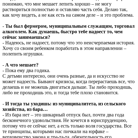
понимаю, что мне мешает лепить хорошо – не могу
раствориться полностью и оставляю часть себя. Делаю так,
как хочу видеть, а не как есть на самом деле – и это проблема.
-
Ты был фермером, муниципальным служащим, торговал
алкоголем. Как думаешь, быстро тебе надоест то, чем
сейчас занимаешься?
- Надеюсь, не надоест, потому что это неисчерпаемая история.
Хочу со своим ребенком поработать в этом направлении –
полепить игрушки.
-
А что мешает?
- Пока ему два годика.
С детьми интересно, они очень разные, да и искусство не
может надоесть. Бывают кризисы, когда перерастаешь все, что
делаешь и не можешь двигаться дальше. Ты либо проходишь,
либо не проходишь это, и тогда тебе плохо становится.
-
И тогда ты уходишь: из муниципалитета, из сельского
хозяйства, из бара…
- Из бара нет – это шикарный отпуск был, почти два года
бесконечного удовольствия. Не хочется в юриспруденцию,
потому что ее сейчас нет, а есть только воля государства. Все
те принципы, которыми нас пичкали на юрфаке –
верховенство закона и тра-та-та, обязательность его