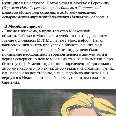
муниципальной службе. Потом уехал в Москву к Березкину
(Березкин Илья Сергеевич, председатель избирательной
комиссии Московской области, в 2016 году начальник
департамента внутренней политики Ивановской области)
.
-
В Мособлизбирком?
- Ещё до избиркома, в правительство Московской
области.
Работал в Московском учебном центре, делившем
здание с филиалом МГИМО, и там пафос, пафос... Начал
какие-то книги читать про успех в бизнесе, а в них люди
мыслят иначе, не вертикально. Уже тогда у меня было
понимание необходимости горизонтального движения, и я
черпал совершенно новые мысли из этих банальных книг про
бизнес-успех. У меня тогда возник определенный диссонанс:
либо мне надо что-то менять, либо уезжать из столицы. Тупик,
одинаковый во все стороны, а мне надо было двигаться, и я
вернулся в Иваново, открыл бар «Закуток» и два года там
барменил.