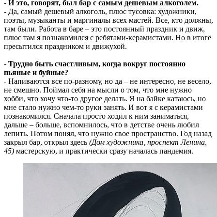
-
И это, говорят, был бар с самым дешевым алкоголем.
- Да, самый дешевый алкоголь, плюс тусовка: художники,
поэты, музыканты и маргиналы всех мастей. Все, кто должны,
там были. Работа в баре – это постоянный праздник и движ,
плюс там я познакомился с ребятами-керамистами. Но в итоге
пресытился праздником и движухой.
-
Трудно быть счастливым, когда вокруг постоянно
пьяные и буйные?
- Напиваются все по-разному, но да – не интересно, не весело,
не смешно. Поймал себя на мысли о том, что мне нужно
хобби, что хочу что-то другое делать. Я на байке катаюсь, но
мне стало нужно чем-то руки занять. И вот я с керамистами
познакомился. Сначала просто ходил к ним заниматься,
дальше – больше, вспомнилось, что в детстве очень любил
лепить. Потом понял, что нужно свое пространство. Год назад
закрыл бар, открыл здесь
(Дом художника, проспект Ленина,
45)
мастерскую, и практически сразу началась пандемия.