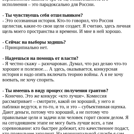
исполнения – это парадоксально для России.
-
Ты чувствуешь себя отшельником?
- Это осознанная история. Кто-то говорил, что Россия
щелистая, какие-то свои щели создает. Я считаю, здесь личная
щель моего пространства и времени. И мне в ней хорошо.
-
Сейчас на выборы ходишь?
- Принципиально нет.
-
Надеешься на помощь от власти?
- Я честно скажу – разочарован. Думал, что раз делаю что-то
хорошее и полезное… А здесь, оказывается, конкурсная
история и надо опять включать теорию войны. А я не хочу
воевать, не хочу спорить.
-
Ты имеешь в виду процесс получения грантов?
- Конечно. Это же конкурс «кто лучше». Комиссия
рассматривает – смотрите, какой он хороший, у него и
паблики ведутся, и то-то, и то, и это – субъективная оценка.
Дают деньги, потому что хороший, а не потому что
правильные цели и задачи или человек горит своим делом. Я
на сегодняшнем этапе не могу быть лучше всех, а там
соревнование: кто быстрее добежит, кто качественнее подаст,
кто правильнее заполнит. На муниципальной службе я сам