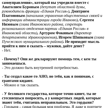
самоуправления», который вы учредили вместе с
Анатолием Буровым
(депутат областной думы,
руководитель фракции «Единая Россия»)
, Дмитрием
Платоновым
(начальник управления общественных связей и
информации администрации города Иваново)
, Сергеем
Низовым
(глава Ивановского района, секретарь
регионального отделения партии «Единая Россия» в
Ивановской области)
, Артуром Фокиным
(директор
департамента здравоохранения)
, Игорем Шипковым
(глава
Пучежского муниципального района)
. Не приходит мысль
прийти к ним и сказать – мужики, дайте денег?
- Нет.
-
Почему? Они же декларируют помощь тем, с кем ты
занимаешься.
- Это должно быть внутренней потребностью.
-
Ты создал какое-то АНО, но тебя, как я понимаю, с
грантами кидают.
- Можно и так сказать.
-
У безликого государства, которое точно кинет, ты не
стесняешься попросить, а у конкретных людей, которые
знают тебя, считаешь неправильным. Это гордыня?
- Гордыня – самая большая моя проблема. Я даже в портрете