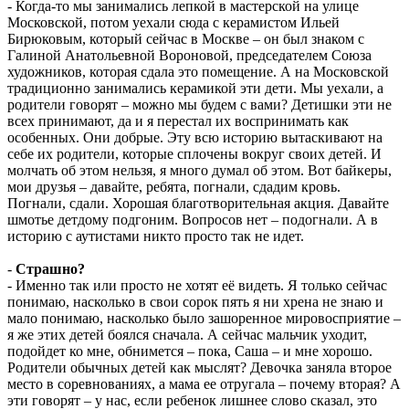
- Когда-то мы занимались лепкой в мастерской на улице
Московской, потом уехали сюда с керамистом Ильей
Бирюковым, который сейчас в Москве – он был знаком с
Галиной Анатольевной Вороновой, председателем Союза
художников, которая сдала это помещение. А на Московской
традиционно занимались керамикой эти дети. Мы уехали, а
родители говорят – можно мы будем с вами? Детишки эти не
всех принимают, да и я перестал их воспринимать как
особенных. Они добрые. Эту всю историю вытаскивают на
себе их родители, которые сплочены вокруг своих детей. И
молчать об этом нельзя, я много думал об этом. Вот байкеры,
мои друзья – давайте, ребята, погнали, сдадим кровь.
Погнали, сдали. Хорошая благотворительная акция. Давайте
шмотье детдому подгоним. Вопросов нет – подогнали. А в
историю с аутистами никто просто так не идет.
-
Страшно?
- Именно так или просто не хотят её видеть. Я только сейчас
понимаю, насколько в свои сорок пять я ни хрена не знаю и
мало понимаю, насколько было зашоренное мировосприятие –
я же этих детей боялся сначала. А сейчас мальчик уходит,
подойдет ко мне, обнимется – пока, Саша – и мне хорошо.
Родители обычных детей как мыслят? Девочка заняла второе
место в соревнованиях, а мама ее отругала – почему вторая? А
эти говорят – у нас, если ребенок лишнее слово сказал, это