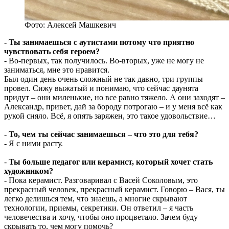
Фото: Алексей Машкевич
-
Ты занимаешься с аутистами потому что приятно
чувствовать себя героем?
- Во-первых, так получилось. Во-вторых, уже не могу не
заниматься, мне это нравится.
Был один день очень сложный не так давно, три группы
провел. Сижу выжатый и понимаю, что сейчас даунята
придут – они миленькие, но все равно тяжело. А они заходят –
Александр, привет, дай за бороду потрогаю – и у меня всё как
рукой сняло. Всё, я опять заряжен, это такое удовольствие…
-
То, чем ты сейчас занимаешься – что это для тебя?
- Я с ними расту.
-
Ты больше педагог или керамист, который хочет стать
художником?
- Пока керамист. Разговаривал с Васей Соколовым, это
прекрасный человек, прекрасный керамист. Говорю – Вася, ты
легко делишься тем, что знаешь, а многие скрывают
технологии, приемы, секретики. Он ответил – я часть
человечества и хочу, чтобы оно процветало. Зачем буду
скрывать то, чем могу помочь?