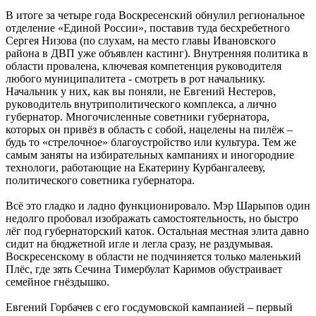
В итоге за четыре года Воскресенский обнулил региональное
отделение «Единой России», поставив туда бесхребетного
Сергея Низова (по слухам, на место главы Ивановского
района в ДВП уже объявлен кастинг). Внутренняя политика в
области провалена, ключевая компетенция руководителя
любого муниципалитета - смотреть в рот начальнику.
Начальник у них, как вы поняли, не Евгений Нестеров,
руководитель внутриполитического комплекса, а лично
губернатор. Многочисленные советники губернатора,
которых он привёз в область с собой, нацелены на пилёж –
будь то «стрелочное» благоустройство или культура. Тем же
самым заняты на избирательных кампаниях и иногородние
технологи, работающие на Екатерину Курбангалееву,
политического советника губернатора.
Всё это гладко и ладно функционировало. Мэр Шарыпов один
недолго пробовал изображать самостоятельность, но быстро
лёг под губернаторский каток. Остальная местная элита давно
сидит на бюджетной игле и легла сразу, не раздумывая.
Воскресенскому в области не подчиняется только маленький
Плёс, где зять Сечина Тимербулат Каримов обустраивает
семейное гнёздышко.
Евгений Горбачев с его госдумовской кампанией – первый