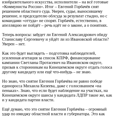
изобразительного искусства, исполнители – на всё готовые
«Коммунисты России». Итог – Евгений Горбачёв снят
решением областного суда. Уверен, судье, выносившему
решение, и председателю облсуда за результат стыдно, но с
командами «оттуда» не спорят. Горбачёв, естественно, в
апелляцию не пойдёт – речь идёт не о законе, а о понятиях.
Теперь вопросы: забудет ли Евгений Александрович обиду
Станиславу Сергеевичу и уйдёт ли из Ивановской области?
Уверен – нет.
Как это будет выглядеть – подготовка наблюдателей,
усиленная агитация за список КПРФ, финансирование
кампании Светланы Протасевич на Ивановском округе,
призыв к сторонникам на Кинешемском округе отдать голоса
другому кандидату или ещё что-нибудь – не знаю.
Но знаю, что снятие Евгения Горбачёва не равно победе
единоросса Михаила Кизеева, даже с голосованием «на
пеньках». Знаю, что если будет наблюдение на участках, на
Кинешемском округе шансы у кандидата ЛДПР такие же, как
и у кандидата партии власти.
Ещё думаю, что это снятие Евгения Горбачёва – огромный
удар по имиджу областной власти и губернатора. Это как