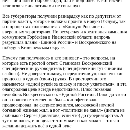
нет – они или в тюрьме сидят, или в подполье. А вот насчёт
«слился» я с аналитиками не соглашусь.
Все губернаторы получили разнарядку как по депутатам от
партии власти, которые должны пройти в новую Госдуму, так
и о процентах голосования за «Единую Россию» на
вверенных территориях. Но ресурсная и креативная кампания
коммуниста Горбачёва в Ивановской области напрочь
разрушила планы «Единой России» и Воскресенского на
победу в Кинешемском округе.
Почему так получилось и кто виноват – это вопросы, на
которые есть простой ответ: Станислав Воскресенский
специфический руководитель (специфический тут синоним
слабого). Не доверяет никому, сосредоточив управленческие
процессы в одних (своих) руках. В просторечии это
называется «одной рукой за сиську и писку ухватиться», и эта
благородная цель всегда недостижима. Плюс показная
нелюбовь Воскресенского к «Единой России». Плюс до этого
он в политике замечен не был – кинофестиваль
продюсировал, на актрисе женился, московской ночной
богемной жизнью жил, а вот «политики не хавал» (цитата из
любимого Сергея Довлатова, если что) до губернаторства. А
тут пришлось, и он делает что может и как может – это я о
желании держать всё в одной руке.