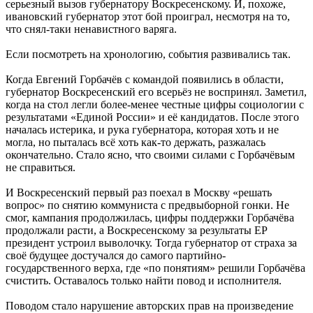
серьезный вызов губернатору Воскресенскому. И, похоже,
ивановский губернатор этот бой проиграл, несмотря на то,
что снял-таки ненавистного варяга.
Если посмотреть на хронологию, события развивались так.
Когда Евгений Горбачёв с командой появились в области,
губернатор Воскресенский его всерьёз не воспринял. Заметил,
когда на стол легли более-менее честные цифры социологии с
результатами «Единой России» и её кандидатов. После этого
началась истерика, и рука губернатора, которая хоть и не
могла, но пыталась всё хоть как-то держать, разжалась
окончательно. Стало ясно, что своими силами с Горбачёвым
не справиться.
И Воскресенский первый раз поехал в Москву «решать
вопрос» по снятию коммуниста с предвыборной гонки. Не
смог, кампания продолжилась, цифры поддержки Горбачёва
продолжали расти, а Воскресенскому за результаты ЕР
президент устроил выволочку. Тогда губернатор от страха за
своё будущее достучался до самого партийно-
государственного верха, где «по понятиям» решили Горбачёва
счистить. Оставалось только найти повод и исполнителя.
Поводом стало нарушение авторских прав на произведение