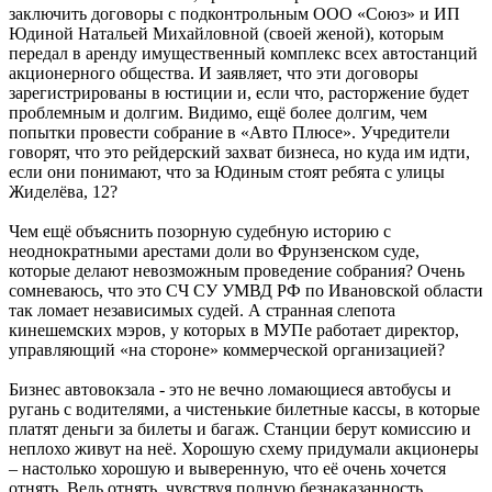
заключить договоры с подконтрольным ООО «Союз» и ИП
Юдиной Натальей Михайловной (своей женой), которым
передал в аренду имущественный комплекс всех автостанций
акционерного общества. И заявляет, что эти договоры
зарегистрированы в юстиции и, если что, расторжение будет
проблемным и долгим. Видимо, ещё более долгим, чем
попытки провести собрание в «Авто Плюсе». Учредители
говорят, что это рейдерский захват бизнеса, но куда им идти,
если они понимают, что за Юдиным стоят ребята с улицы
Жиделёва, 12?
Чем ещё объяснить позорную судебную историю с
неоднократными арестами доли во Фрунзенском суде,
которые делают невозможным проведение собрания? Очень
сомневаюсь, что это СЧ СУ УМВД РФ по Ивановской области
так ломает независимых судей. А странная слепота
кинешемских мэров, у которых в МУПе работает директор,
управляющий «на стороне» коммерческой организацией?
Бизнес автовокзала - это не вечно ломающиеся автобусы и
ругань с водителями, а чистенькие билетные кассы, в которые
платят деньги за билеты и багаж. Станции берут комиссию и
неплохо живут на неё. Хорошую схему придумали акционеры
– настолько хорошую и выверенную, что её очень хочется
отнять. Ведь отнять, чувствуя полную безнаказанность,