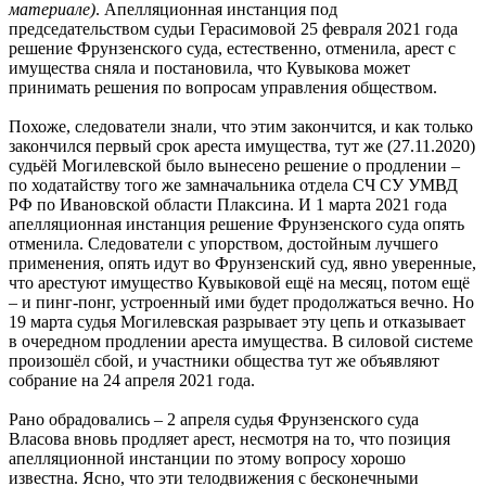
материале)
. Апелляционная инстанция под
председательством судьи Герасимовой 25 февраля 2021 года
решение Фрунзенского суда, естественно, отменила, арест с
имущества сняла и постановила, что Кувыкова может
принимать решения по вопросам управления обществом.
Похоже, следователи знали, что этим закончится, и как только
закончился первый срок ареста имущества, тут же (27.11.2020)
судьёй Могилевской было вынесено решение о продлении –
по ходатайству того же замначальника отдела СЧ СУ УМВД
РФ по Ивановской области Плаксина. И 1 марта 2021 года
апелляционная инстанция решение Фрунзенского суда опять
отменила. Следователи с упорством, достойным лучшего
применения, опять идут во Фрунзенский суд, явно уверенные,
что арестуют имущество Кувыковой ещё на месяц, потом ещё
– и пинг-понг, устроенный ими будет продолжаться вечно. Но
19 марта судья Могилевская разрывает эту цепь и отказывает
в очередном продлении ареста имущества. В силовой системе
произошёл сбой, и участники общества тут же объявляют
собрание на 24 апреля 2021 года.
Рано обрадовались – 2 апреля судья Фрунзенского суда
Власова вновь продляет арест, несмотря на то, что позиция
апелляционной инстанции по этому вопросу хорошо
известна. Ясно, что эти телодвижения с бесконечными