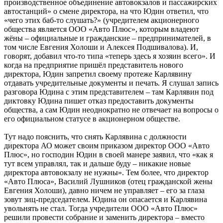
производственное объединение автовокзалов и пассажирских
автостанций» о смене директора, на что Юдин ответил, что
«чего этих баб-то слушать?» (учредителем акционерного
общества является ООО «Авто Плюс», которым владеют
жёны – официальные и гражданские – предпринимателей, в
том числе Евгения Холоши и Алексея Подшивалова). И,
говорят, добавил что-то типа «теперь здесь я хозяин всего». И
когда на предприятие пришёл представитель нового
директора, Юдин запретил своему протеже Карлявину
отдавать учредительные документы и печать. Я слушал запись
разговора Юдина с этим представителем – там Карлявин под
диктовку Юдина пишет отказ предоставить документы
общества, а сам Юдин неоднократно не отвечает на вопросы о
его официальном статусе в акционерном обществе.
Тут надо пояснить, что снять Карлявина с должности
директора АО может своим приказом директор ООО «Авто
Плюс», но господин Юдин в своей манере заявил, что «как я
тут всем управлял, так и дальше буду – никакие новые
директора автовокзалу не нужны». Тем более, что директор
«Авто Плюса», Василий Лушников (отец гражданской жены
Евгения Холоши), давно ничем не управляет – его за глаза
зовут зиц-председателем. Юдина он опасается и Карлявина
увольнять не стал. Тогда учредители ООО «Авто Плюс»
решили провести собрание и заменить директора – вместо