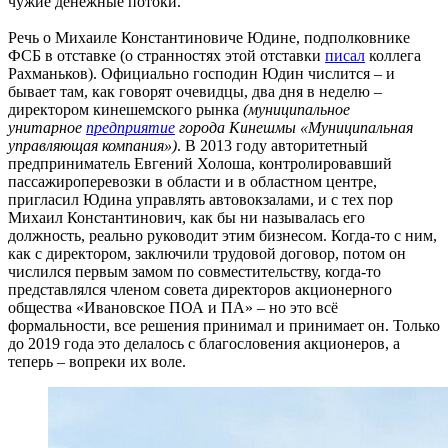
чужие денежные потоки.
Речь о Михаиле Константиновиче Юдине, подполковнике
ФСБ в отставке (о странностях этой отставки
писал
коллега
Рахманьков). Официально господин Юдин числится – и
бывает там, как говорят очевидцы, два дня в неделю –
директором кинешемского рынка
(муниципальное
унитарное
предприятие
города Кинешмы «Муниципальная
управляющая компания»)
. В 2013 году авторитетный
предприниматель Евгений Холоша, контролировавший
пассажироперевозки в области и в областном центре,
пригласил Юдина управлять автовокзалами, и с тех пор
Михаил Константинович, как бы ни называлась его
должность, реально руководит этим бизнесом. Когда-то с ним,
как с директором, заключили трудовой договор, потом он
числился первым замом по совместительству, когда-то
представлялся членом совета директоров акционерного
общества «Ивановское ПОА и ПА» – но это всё
формальности, все решения принимал и принимает он. Только
до 2019 года это делалось с благословения акционеров, а
теперь – вопреки их воле.