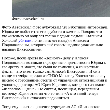
Фото: avtovokzal.ru
Фото Автовокзал Фото avtovokzal37.ru Работники автовокзала
Юдина не любят из-за его грубости и хамства. Говорят, что
уважительно он общался только с двумя людьми: Евгением
Холошей
убитым
почти пять лет назад) и Алексеем
Подшиваловым, которого ещё совсем недавно уважительно
называл Викторовичем.
Похоже, после ареста по «лесному» делу у Алексея
Подшивалова возникли подозрения о причастности Юдина к
его аресту. А может, это были не сомнения, а конкретные
факты – это знает только сам Алексей Викторович. И он в
конце сентября передал из СИЗО Михаилу Константиновичу
письмо с требованием отойти от управления автостанциями и
уволить директора АО Юрия Карлявина, которого называют
«человеком Юдина». По слухам, посланцам, передавшим
весточку, Юдин ответил что-то типа «А кто такой теперь
Викторович?» и отказался подчиниться.
Тогда ему показали решение учредителя АО «Ивановское