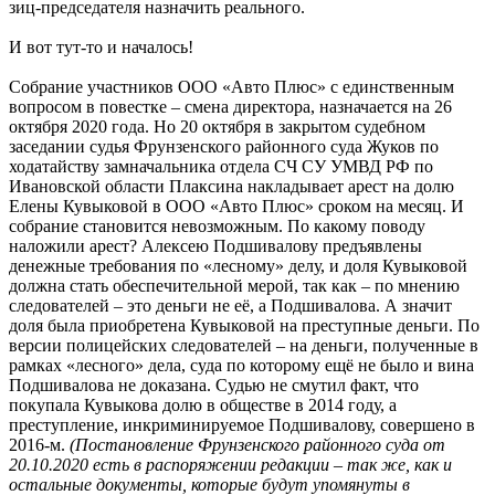
зиц-председателя назначить реального.
И вот тут-то и началось!
Собрание участников ООО «Авто Плюс» с единственным
вопросом в повестке – смена директора, назначается на 26
октября 2020 года. Но 20 октября в закрытом судебном
заседании судья Фрунзенского районного суда Жуков по
ходатайству замначальника отдела СЧ СУ УМВД РФ по
Ивановской области Плаксина накладывает арест на долю
Елены Кувыковой в ООО «Авто Плюс» сроком на месяц. И
собрание становится невозможным. По какому поводу
наложили арест? Алексею Подшивалову предъявлены
денежные требования по «лесному» делу, и доля Кувыковой
должна стать обеспечительной мерой, так как – по мнению
следователей – это деньги не её, а Подшивалова. А значит
доля была приобретена Кувыковой на преступные деньги. По
версии полицейских следователей – на деньги, полученные в
рамках «лесного» дела, суда по которому ещё не было и вина
Подшивалова не доказана. Судью не смутил факт, что
покупала Кувыкова долю в обществе в 2014 году, а
преступление, инкриминируемое Подшивалову, совершено в
2016-м.
(Постановление Фрунзенского районного суда от
20.10.2020 есть в распоряжении редакции – так же, как и
остальные документы, которые будут упомянуты в