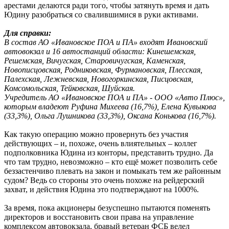
арестами делаются ради того, чтобы затянуть время и дать
Юдину разобраться со свалившимися в руки активами.
Для справки:
В состав АО «Ивановское ПОА и ПА» входят Ивановский
автовокзал и 16 автостанций области: Кинешемская,
Решемская, Вичугская, Старовичугская, Каменская,
Новописцовская, Родниковская, Фурмановская, Плесская,
Палехская, Лежневская, Новогоркинская, Писцовская,
Комсомольская, Тейковская, Шуйская.
Учредитель АО «Ивановское ПОА и ПА» - ООО «Авто Плюс»,
которым владеют Руфина Михеева (16,7%), Елена Кувыкова
(33,3%), Ольга Лушникова (33,3%), Оксана Конькова (16,7%).
Как такую операцию можно провернуть без участия
действующих – и, похоже, очень влиятельных – коллег
подполковника Юдина из конторы, представить трудно. Да
что там трудно, невозможно – кто ещё может позволить себе
беззастенчиво плевать на закон и помыкать тем же районным
судом? Ведь со стороны это очень похоже на рейдерский
захват, и действия Юдина это подтверждают на 1000%.
За время, пока акционеры безуспешно пытаются поменять
директоров и восстановить свои права на управление
комплексом автовокзала, бравый ветеран ФСБ велел