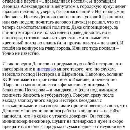
отделение партии «Справедливая Россия». И протащили
Леонида Александровича депутатом в городскую думу: денег
ввалили нехило и, уверен, без согласований с Нестеровым не
обошлось. Но сам Денисов или не понял условий франшизы,
или ему не дали почитать договор (шутка) и решил, что он
теперь самостоятельный политик. Даже оппозиционер, за
спиной которого не только идеи справедливости, но и
спонсоры, готовые выстлать денежными знаками его
крестовый поход во власть (или против власти – не знаю). И
пошёл на конкурс на главу города. Или его туда послали –
точно не известно.
И так поверил Денисов в придуманную собой историю, что
наговорил мне в
интервью
много такого, что, по слухам,
взбесило господ Нестерова и Шарыпова. Напомню, холдинг
КСК занимается строительством в Иванове, и бешенство
Шарыпова могло привести к финансовым потерям. А
бешенство Нестерова – к имиджевым (если под имиджем
понимать близость к губернатору). Говорят, сразу после
выхода злополучного видео Нестеров беседовал с
кээскашниками и сказал им такие проникновенные слова, что
Денисов мгновенно лишился работы в холдинге – на сайте
написали, что «в связи с утратой доверия». Он теперь
милиционер-пенсионер, шумит на пленарках в думе и скоро
превратится в смесь городского сумасшедшего с неуловимым