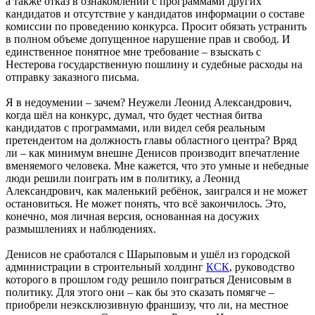
а также отказ в ознакомлении с программами других
кандидатов и отсутствие у кандидатов информации о составе
комиссии по проведению конкурса. Просит обязать устранить
в полном объеме допущенное нарушение прав и свобод. И
единственное понятное мне требование – взыскать с
Нестерова государственную пошлину и судебные расходы на
отправку заказного письма.
Я в недоумении – зачем? Неужели Леонид Александрович,
когда шёл на конкурс, думал, что будет честная битва
кандидатов с программами, или видел себя реальным
претендентом на должность главы областного центра? Вряд
ли – как минимум внешне Денисов производит впечатление
вменяемого человека. Мне кажется, что это умные и небедные
люди решили поиграть им в политику, а Леонид
Александрович, как маленький ребёнок, заигрался и не может
остановиться. Не может понять, что всё закончилось. Это,
конечно, моя личная версия, основанная на досужих
размышлениях и наблюдениях.
Денисов не сработался с Шарыповым и ушёл из городской
администрации в строительный холдинг
КСК
, руководство
которого в прошлом году решило поиграться Денисовым в
политику. Для этого они – как бы это сказать помягче –
приобрели неэксклюзивную франшизу, что ли, на местное