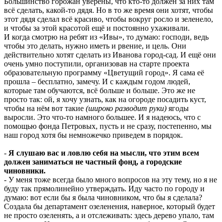
Большинство горожан уверены, что кто-то должен за них там
всё сделать, какой-то дядя. Но в то же время они хотят, чтобы
этот дядя сделал всё красиво, чтобы вокруг росло и зеленело,
и чтобы за этой красотой ещё и постоянно ухаживали.
И когда смотрю на ребят из «Ивы», то думаю: господи, ведь
чтобы это делать, нужно иметь и рвение, и цель. Они
действительно хотят сделать из Иванова город-сад. И ещё они
очень умно поступили, организовав на старте проекта
образовательную программу «Цветущий город». Я сама её
прошла – бесплатно, замечу. И с каждым годом людей,
которые там обучаются, всё больше и больше. Это же не
просто так: ой, я хочу узнать, как на огороде посадить куст,
чтобы на нём вот такие
(широко разводит руки)
ягоды
выросли. Это что-то намного большее. И я надеюсь, что с
помощью фонда Петровых, пусть и не сразу, постепенно, мы
наш город хотя бы немножечко приведем в порядок.
-
Я слушаю вас и ловлю себя на мысли, что этим всем
должен заниматься не частный фонд, а городские
чиновники.
- У меня тоже всегда было много вопросов на эту тему, но я не
буду так прямолинейно утверждать. Иду часто по городу и
думаю: вот если бы я была чиновником, что бы я сделала?
Создала бы департамент озеленения, наверное, который будет
не просто озеленять, а и отслеживать: здесь дерево упало, там