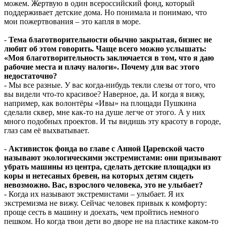
можем. Жертвую в один всероссийский фонд, который
поддерживает детские дома. Но понимала и понимаю, что
мои пожертвования – это капля в море.
-
Тема благотворительности обычно закрытая, бизнес не
любит об этом говорить. Чаще всего можно услышать:
«Моя благотворительность заключается в том, что я даю
рабочие места и плачу налоги». Почему для вас этого
недостаточно?
- Мы все разные. У вас когда-нибудь текли слезы от того, что
вы видели что-то красивое? Наверное, да. И когда я вижу,
например, как волонтёры «Ивы» на площади Пушкина
сделали сквер, мне как-то на душе легче от этого. А у них
много подобных проектов. И ты видишь эту красоту в городе,
глаз сам её выхватывает.
-
Активисток фонда во главе с Анной Царевской часто
называют экологическими экстремистами: они призывают
убрать машины из центра, сделать детские площадки из
коры и нетесаных бревен, на которых детям сидеть
невозможно. Вас, взрослого человека, это не улыбает?
- Когда их называют экстремистами – улыбает. Я их
экстремизма не вижу. Сейчас человек привык к комфорту:
проще сесть в машину и доехать, чем пройтись немного
пешком. Но когда твои дети во дворе не на пластике каком-то