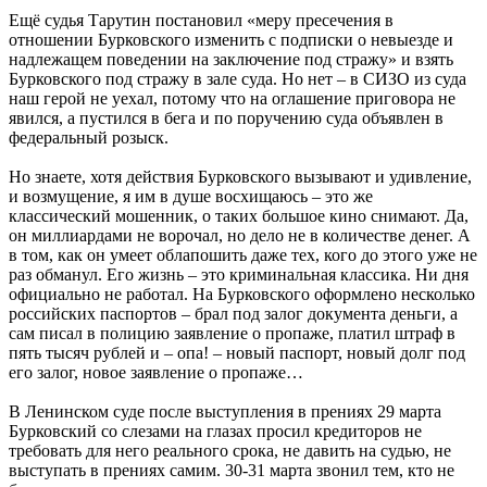
Ещё судья Тарутин постановил «меру пресечения в
отношении Бурковского изменить с подписки о невыезде и
надлежащем поведении на заключение под стражу» и взять
Бурковского под стражу в зале суда. Но нет – в СИЗО из суда
наш герой не уехал, потому что на оглашение приговора не
явился, а пустился в бега и по поручению суда объявлен в
федеральный розыск.
Но знаете, хотя действия Бурковского вызывают и удивление,
и возмущение, я им в душе восхищаюсь – это же
классический мошенник, о таких большое кино снимают. Да,
он миллиардами не ворочал, но дело не в количестве денег. А
в том, как он умеет облапошить даже тех, кого до этого уже не
раз обманул. Его жизнь – это криминальная классика. Ни дня
официально не работал. На Бурковского оформлено несколько
российских паспортов – брал под залог документа деньги, а
сам писал в полицию заявление о пропаже, платил штраф в
пять тысяч рублей и – опа! – новый паспорт, новый долг под
его залог, новое заявление о пропаже…
В Ленинском суде после выступления в прениях 29 марта
Бурковский со слезами на глазах просил кредиторов не
требовать для него реального срока, не давить на судью, не
выступать в прениях самим. 30-31 марта звонил тем, кто не