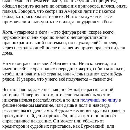
был в суде во время его выступления: уточнял проценты,
обещал вернуть деньги до оглашения приговора, клялся, опять
плакал. Говорил, что сестра из Америки летит с пакетом
бабла, которого хватит на всех. И что вы думаете – все
промолчали и выступать не стали, а он ударился в бега.
Хотя, «ударился в бега» – это фигура речи, скорее всего.
Бурковский очень хорошо знает о неповоротливости
правоохранительной системы и, по слухам, ещё 5 апреля,
через несколько дней после оглашения приговора, его видели
дома.
На что он рассчитывает? Неизвестно. Не исключено, что
именно сейчас «разводит» очередных жертв, собирая деньги,
чтобы или рвануть из страны, или «лечь на дно» где-нибудь
рядом. И уверен, что у него всё получается – талант же.
Честно говоря, даже не знаю, в чём пафос рассказанной
истории. Наверное, в том, что если ты живёшь честно,
никогда нельзя расслабляться, а то или
получишь по лицу
в
фешенебельном магазине, или дашь в долг и навсегда
расстанешься с деньгами. Ведь даже если вы кругом правы, а
преступник найден и привлечён, не факт, что он понесёт
справедливое наказание. Он может или убежать от
кредиторов и судебных приставов, как Бурковский, или