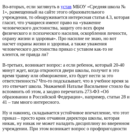
Во-вторых, если заглянуть в
устав
МБОУ «Средняя школа №
1», размещенный на сайте этого образовательного
учреждения, то обнаруживается интересная статья 4.3, которая
гласит, что учащиеся имеют право на «уважение
человеческого достоинства, защиту ото всех форм
физического и психического насилия, оскорбления личности,
охрану жизни и здоровья». Про насилие не знаю, но вот
насчет охраны жизни и здоровья, а также уважения
человеческого достоинства приказ с уставом как-то не
клеится, не правда ли?
В-третьих, возникает вопрос: а если ребенок, который 20-40
минут ждет, когда откроются двери школы, получит в это
время травму или обморожение, кто будет нести за это
ответственность? Что-то подсказывает, что в учебное время за
это отвечает школа. Уважаемой Наталье Васильевне стоило бы
вспомнить об этом, а заодно перечитать 273-ФЗ «Об
образовании в Российской Федерации», например, статьи 28 и
41 – там много интересного.
Ну и наконец, складывается устойчивое впечатление, что этот
приказ – просто крик отчаяния директора школы, которая
никак, ну никак не может наладить дисциплину во вверенном
учреждении. При этом возникает вопрос о профпригодности