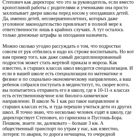
Степович как директора: что это за руководитель, если вместо
кропотливой работы с родителями и учениками она просто
захлопывает двери школы перед носом у опоздавших детей.
Да, именно детей, несовершеннолетних, которых даже
уголовное законодательство привлекает в полной мере к
ответственности лишь в крайних случаях. А тут осталось
только денежные штрафы за опоздания назначить.
Можно сколько угодно рассуждать о том, что подростки
совсем от рук отбились и надо их строже воспитывать. Но вот
вам пример того, как даже самый дисциплинированный
подросток может стать жертвой приказа и мороза. Как
известно, в старших классах школ вводится специализация. И
если в вашей школе есть специализация по математике и
физике и по социально-экономическому направлению, а ваш
ребенок собрался поступать в мединститут, то, скорее всего,
вы попытаетесь отправить его в школу, где в 10-11-х классах
есть естественнонаучное или биолого-химическое
направление. В школе № 1 как раз такое направление в
старших классах есть, и туда перешли учиться дети из других
школ. Я точно знаю, что несколько человек ездят в школу, где
директорствует Степович, из гарнизона и Пустошь-Бора.
Пешком, знаете ли, далековато – больше 3 км. А
общественный транспорт по утрам у нас, как известно,
лотерея: то авария, то дорога нечищена, то очередной