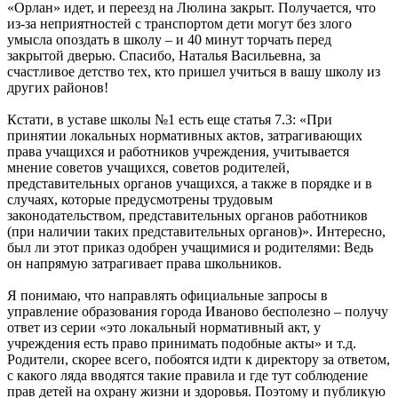
«Орлан» идет, и переезд на Люлина закрыт. Получается, что
из-за неприятностей с транспортом дети могут без злого
умысла опоздать в школу – и 40 минут торчать перед
закрытой дверью. Спасибо, Наталья Васильевна, за
счастливое детство тех, кто пришел учиться в вашу школу из
других районов!
Кстати, в уставе школы №1 есть еще статья 7.3: «При
принятии локальных нормативных актов, затрагивающих
права учащихся и работников учреждения, учитывается
мнение советов учащихся, советов родителей,
представительных органов учащихся, а также в порядке и в
случаях, которые предусмотрены трудовым
законодательством, представительных органов работников
(при наличии таких представительных органов)». Интересно,
был ли этот приказ одобрен учащимися и родителями: Ведь
он напрямую затрагивает права школьников.
Я понимаю, что направлять официальные запросы в
управление образования города Иваново бесполезно – получу
ответ из серии «это локальный нормативный акт, у
учреждения есть право принимать подобные акты» и т.д.
Родители, скорее всего, побоятся идти к директору за ответом,
с какого ляда вводятся такие правила и где тут соблюдение
прав детей на охрану жизни и здоровья. Поэтому и публикую