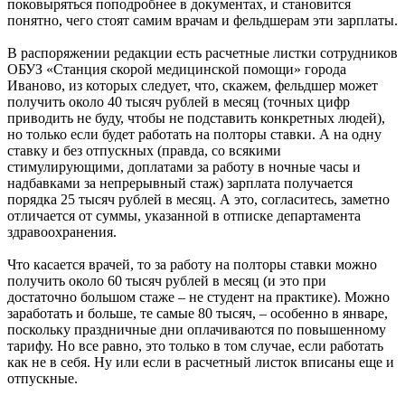
поковыряться поподробнее в документах, и становится
понятно, чего стоят самим врачам и фельдшерам эти зарплаты.
В распоряжении редакции есть расчетные листки сотрудников
ОБУЗ «Станция скорой медицинской помощи» города
Иваново, из которых следует, что, скажем, фельдшер может
получить около 40 тысяч рублей в месяц (точных цифр
приводить не буду, чтобы не подставить конкретных людей),
но только если будет работать на полторы ставки. А на одну
ставку и без отпускных (правда, со всякими
стимулирующими, доплатами за работу в ночные часы и
надбавками за непрерывный стаж) зарплата получается
порядка 25 тысяч рублей в месяц. А это, согласитесь, заметно
отличается от суммы, указанной в отписке департамента
здравоохранения.
Что касается врачей, то за работу на полторы ставки можно
получить около 60 тысяч рублей в месяц (и это при
достаточно большом стаже – не студент на практике). Можно
заработать и больше, те самые 80 тысяч, – особенно в январе,
поскольку праздничные дни оплачиваются по повышенному
тарифу. Но все равно, это только в том случае, если работать
как не в себя. Ну или если в расчетный листок вписаны еще и
отпускные.