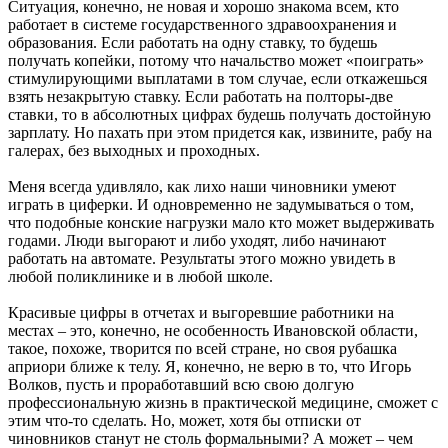
Ситуация, конечно, не новая и хорошо знакома всем, кто
работает в системе государственного здравоохранения и
образования. Если работать на одну ставку, то будешь
получать копейки, потому что начальство может «поиграть»
стимулирующими выплатами в том случае, если откажешься
взять незакрытую ставку. Если работать на полторы-две
ставки, то в абсолютных цифрах будешь получать достойную
зарплату. Но пахать при этом придется как, извините, рабу на
галерах, без выходных и проходных.
Меня всегда удивляло, как лихо наши чиновники умеют
играть в циферки. И одновременно не задумываться о том,
что подобные конские нагрузки мало кто может выдерживать
годами. Люди выгорают и либо уходят, либо начинают
работать на автомате. Результаты этого можно увидеть в
любой поликлинике и в любой школе.
Красивые цифры в отчетах и выгоревшие работники на
местах – это, конечно, не особенность Ивановской области,
такое, похоже, творится по всей стране, но своя рубашка
априори ближе к телу. Я, конечно, не верю в то, что Игорь
Волков, пусть и проработавший всю свою долгую
профессиональную жизнь в практической медицине, сможет с
этим что-то сделать. Но, может, хотя бы отписки от
чиновников станут не столь формальными? А может – чем