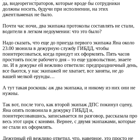
да, видеорегистраторов, которые вроде бы сотрудники
должны носить, будучи при исполнении, на этих
джентльменах не было.
Почти час ночи, два экипажа протоколы составлять не стали,
водители в легком недоумении: что это было?
Надо сказать, что еще до приезда первого экипажа Яна около
23.00 звонила в дежурную службу ГИБДД, чтобы
поинтересоваться, когда приедут их оформлять. Пять часов
простоять после рабочего дня – то еще удовольствие, знаете
ли. И в дежурке ей вежливо ответили: предпраздничный день,
все бьются, у нас экипажей не хватает, все заняты, не до
вашей мелкой ерунды…
А тут такая роскошь: аж два экипажа, и никому из них они не
нужны.
Так вот, после того, как второй экипаж ДПС покинул сцену,
Яна опять позвонила в дежурку ГИБДД и,
поинтересовавшись, записывается ли разговор, рассказала про
весь этот цирк с конями. Вернее, с двумя экипажами, которые
не стали их оформлять.
Дежурный ей вежливо ответил, что, наверное, это просто не