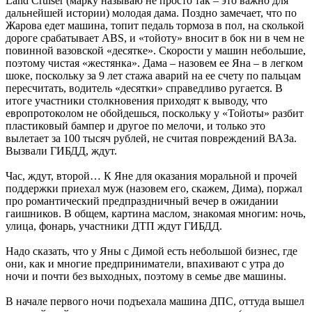
Land Cruiser (марку называю не просто так – это важно для
дальнейшей истории) молодая дама. Поздно замечает, что по
Жарова едет машина, топит педаль тормоза в пол, на сколькой
дороге срабатывает ABS, и «тойоту» вносит в бок ни в чем не
повинной вазовской «десятке». Скорости у машин небольшие,
поэтому чистая «жестянка». Дама – назовем ее Яна – в легком
шоке, поскольку за 9 лет стажа аварий на ее счету по пальцам
пересчитать, водитель «десятки» справедливо ругается. В
итоге участники столкновения приходят к выводу, что
европротоколом не обойдешься, поскольку у «Тойоты» разбит
пластиковый бампер и другое по мелочи, и только это
вылетает за 100 тысяч рублей, не считая повреждений ВАЗа.
Вызвали ГИБДД, ждут.
Час, ждут, второй… К Яне для оказания моральной и прочей
поддержки приехал муж (назовем его, скажем, Дима), поржал
про романтический предпраздничный вечер в ожидании
гаишников. В общем, картина маслом, знакомая многим: ночь,
улица, фонарь, участники ДТП ждут ГИБДД.
Надо сказать, что у Яны с Димой есть небольшой бизнес, где
они, как и многие предприниматели, впахивают с утра до
ночи и почти без выходных, поэтому в семье две машины.
В начале первого ночи подъехала машина ДПС, оттуда вышел