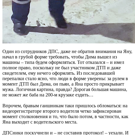
Один из сотрудников ДПС, даже не обратив внимания на Яну,
начал в грубой форме требовать, чтобы Дима вышел из
машины – типа будем оформляться. Тот отказался – и имел
полное право, поскольку не был участником ДТП и даже
свидетелем, ему нечего оформлять. Из последовавшей
перепалки стало ясно, что люди в форме уверены: за рулем в
момент ДТП был Дима, он пьян, а Яна просто прикрывает
мужа. Логичная картина, правда? Дорогая большая машина,
не может же баба на 200-м крузаке ездить…
Впрочем, бравым гаишникам таки пришлось обломаться: на
видеорегистраторе второго водителя четко зафиксирован
момент столкновения и то, что было потом, в частности, как
Яна выходит с водительского места.
ДПСники поскучнели и – не составив протокол! – уехали. И