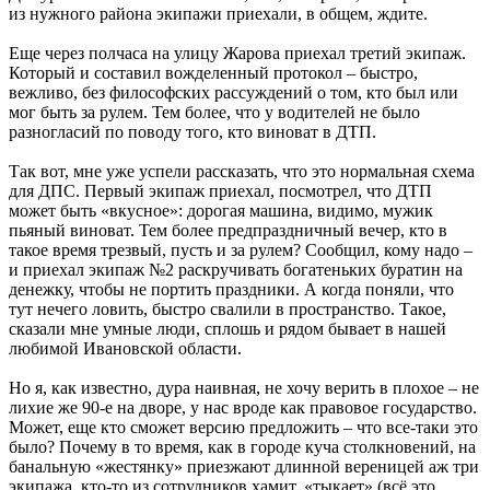
из нужного района экипажи приехали, в общем, ждите.
Еще через полчаса на улицу Жарова приехал третий экипаж.
Который и составил вожделенный протокол – быстро,
вежливо, без философских рассуждений о том, кто был или
мог быть за рулем. Тем более, что у водителей не было
разногласий по поводу того, кто виноват в ДТП.
Так вот, мне уже успели рассказать, что это нормальная схема
для ДПС. Первый экипаж приехал, посмотрел, что ДТП
может быть «вкусное»: дорогая машина, видимо, мужик
пьяный виноват. Тем более предпраздничный вечер, кто в
такое время трезвый, пусть и за рулем? Сообщил, кому надо –
и приехал экипаж №2 раскручивать богатеньких буратин на
денежку, чтобы не портить праздники. А когда поняли, что
тут нечего ловить, быстро свалили в пространство. Такое,
сказали мне умные люди, сплошь и рядом бывает в нашей
любимой Ивановской области.
Но я, как известно, дура наивная, не хочу верить в плохое – не
лихие же 90-е на дворе, у нас вроде как правовое государство.
Может, еще кто сможет версию предложить – что все-таки это
было? Почему в то время, как в городе куча столкновений, на
банальную «жестянку» приезжают длинной вереницей аж три
экипажа, кто-то из сотрудников хамит, «тыкает» (всё это