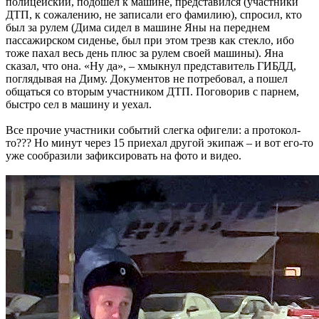
полицейский, подошел к машине, представился (участники
ДТП, к сожалению, не записали его фамилию), спросил, кто
был за рулем (Дима сидел в машине Яны на переднем
пассажирском сиденье, был при этом трезв как стекло, ибо
тоже пахал весь день плюс за рулем своей машины). Яна
сказал, что она. «Ну да», – хмыкнул представитель ГИБДД,
поглядывая на Диму. Документов не потребовал, а пошел
общаться со вторым участником ДТП. Поговорив с парнем,
быстро сел в машину и уехал.
Все прочие участники событий слегка офигели: а протокол-
то??? Но минут через 15 приехал другой экипаж – и вот его-то
уже сообразили зафиксировать на фото и видео.