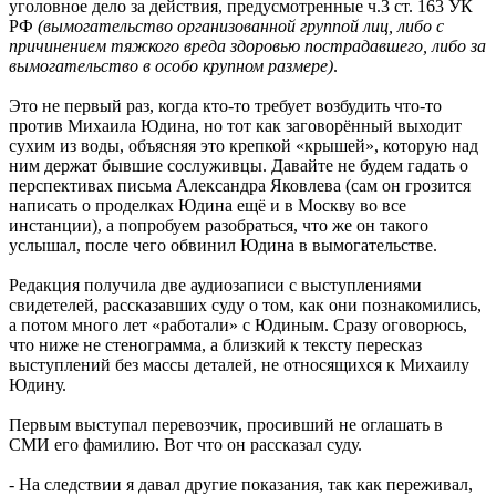
уголовное дело за действия, предусмотренные ч.3 ст. 163 УК
РФ
(вымогательство организованной группой лиц, либо с
причинением тяжкого вреда здоровью пострадавшего, либо за
вымогательство в особо крупном размере)
.
Это не первый раз, когда кто-то требует возбудить что-то
против Михаила Юдина, но тот как заговорённый выходит
сухим из воды, объясняя это крепкой «крышей», которую над
ним держат бывшие сослуживцы. Давайте не будем гадать о
перспективах письма Александра Яковлева (сам он грозится
написать о проделках Юдина ещё и в Москву во все
инстанции), а попробуем разобраться, что же он такого
услышал, после чего обвинил Юдина в вымогательстве.
Редакция получила две аудиозаписи с выступлениями
свидетелей, рассказавших суду о том, как они познакомились,
а потом много лет «работали» с Юдиным. Сразу оговорюсь,
что ниже не стенограмма, а близкий к тексту пересказ
выступлений без массы деталей, не относящихся к Михаилу
Юдину.
Первым выступал перевозчик, просивший не оглашать в
СМИ его фамилию. Вот что он рассказал суду.
- На следствии я давал другие показания, так как переживал,