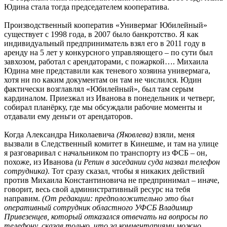
Юдина стала тогда председателем кооператива.
Производственный кооператив «Универмаг Юбилейный»
существует с 1998 года, в 2007 было банкротство. Я как
индивидуальный предприниматель взял его в 2011 году в
аренду на 5 лет у конкурсного управляющего – по сути был
завхозом, работал с арендаторами, с пожаркой…. Михаила
Юдина мне представили как теневого хозяина универмага,
хотя ни по каким документам он там не числился. Юдин
фактически возглавлял «Юбилейный», был там серым
кардиналом. Приезжал из Иванова в понедельник и четверг,
собирал планёрку, где мы обсуждали рабочие моменты и
отдавали ему деньги от арендаторов.
Когда Александра Николаевича
(Яковлева)
взяли, меня
вызвали в Следственный комитет в Кинешме, и там на улице
я разговаривал с начальником по транспорту из ФСБ – он,
похоже, из Иванова
(и Репин в заседании суда назвал телефон
сотрудника)
. Тот сразу сказал, чтобы я никаких действий
против Михаила Константиновича не предпринимал – иначе,
говорит, весь свой административный ресурс на тебя
направим.
(От редакции: предположительно это был
оперативный сотрудник областного УФСБ Владимир
Привезенцев, который отказался отвечать на вопросы по
телефону, сказав только, что за комментариями можно