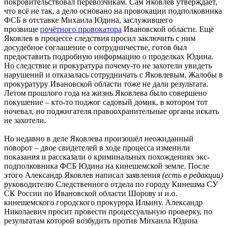
покровительствовал перевозчикам. Сам Яковлев утверждает,
что всё не так, а дело основано на провокации подполковника
ФСБ в отставке Михаила Юдина, заслужившего
прозвище
почётного провокатора
Ивановской области. Ещё
Яковлев в процессе следствия просил заключить с ним
досудебное соглашение о сотрудничестве, готов был
предоставить подробную информацию о проделках Юдина.
Но следствие и прокуратура почему-то не захотели увидеть
нарушений и отказалась сотрудничать с Яковлевым. Жалобы в
прокуратуру Ивановской области тоже не дали результата.
Летом прошлого года на жизнь Яковлева было совершено
покушение – кто-то поджог садовый домик, в котором тот
ночевал, но поджигателя правоохранительные органы искать
не захотели.
Но недавно в деле Яковлева произошёл неожиданный
поворот – двое свидетелей в ходе процесса изменили
показания и рассказали о криминальных похождениях экс-
подполковника ФСБ Юдина на кинешемской земле. После
этого Александр Яковлев написал заявления
(есть в редакции)
руководителю Следственного отдела по городу Кинешма СУ
СК России по Ивановской области Шорову и и.о.
кинешемского городского прокурора Ильину. Александр
Николаевич просит провести процессуальную проверку, по
результатам которой возбудить против Михаила Юдина