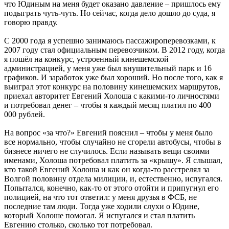
что Юдиным на меня будет оказано давление – пришлось ему
подыграть чуть-чуть. Но сейчас, когда дело дошло до суда, я
говорю правду.
С 2000 года я успешно занимаюсь пассажироперевозками, к
2007 году стал официальным перевозчиком. В 2012 году, когда
я пошёл на конкурс, устроенный кинешемской
администрацией, у меня уже был внушительный парк и 16
графиков. И заработок уже был хороший. Но после того, как я
выиграл этот конкурс на половину кинешемских маршрутов,
приехал авторитет Евгений Холоша с какими-то личностями
и потребовал денег – чтобы я каждый месяц платил по 400
000 рублей.
На вопрос «за что?» Евгений пояснил – чтобы у меня было
все нормально, чтобы случайно не сгорели автобусы, чтобы в
бизнесе ничего не случилось. Если называть вещи своими
именами, Холоша потребовал платить за «крышу». Я слышал,
кто такой Евгений Холоша и как он когда-то расстрелял за
Волгой половину отдела милиции, и, естественно, испугался.
Попытался, конечно, как-то от этого отойти и припугнул его
полицией, на что тот ответил: у меня друзья в ФСБ, не
последние там люди. Тогда уже ходили слухи о Юдине,
который Холоше помогал. Я испугался и стал платить
Евгению столько, сколько тот потребовал.