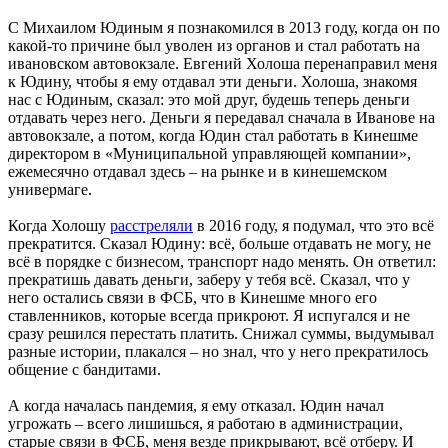
С Михаилом Юдиным я познакомился в 2013 году, когда он по
какой-то причине был уволен из органов и стал работать на
ивановском автовокзале. Евгений Холоша перенаправил меня
к Юдину, чтобы я ему отдавал эти деньги. Холоша, знакомя
нас с Юдиным, сказал: это мой друг, будешь теперь деньги
отдавать через него. Деньги я передавал сначала в Иванове на
автовокзале, а потом, когда Юдин стал работать в Кинешме
директором в «Муниципальной управляющей компании»,
ежемесячно отдавал здесь – на рынке и в кинешемском
универмаге.
Когда Холошу
расстреляли
в 2016 году, я подумал, что это всё
прекратится. Сказал Юдину: всё, больше отдавать не могу, не
всё в порядке с бизнесом, транспорт надо менять. Он ответил:
прекратишь давать деньги, заберу у тебя всё. Сказал, что у
него остались связи в ФСБ, что в Кинешме много его
ставленников, которые всегда прикроют. Я испугался и не
сразу решился перестать платить. Снижал суммы, выдумывал
разные истории, плакался – но знал, что у него прекратилось
общение с бандитами.
А когда началась пандемия, я ему отказал. Юдин начал
угрожать – всего лишишься, я работаю в администрации,
старые связи в ФСБ, меня везде прикрывают, всё отберу. И