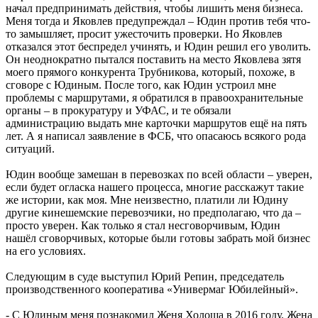
начал предпринимать действия, чтобы лишить меня бизнеса.
Меня тогда и Яковлев предупреждал – Юдин против тебя что-
то замышляет, просит ужесточить проверки. Но Яковлев
отказался этот беспредел учинять, и Юдин решил его уволить.
Он неоднократно пытался поставить на место Яковлева зятя
моего прямого конкурента Трубникова, который, похоже, в
сговоре с Юдиным. После того, как Юдин устроил мне
проблемы с маршрутами, я обратился в правоохранительные
органы – в прокуратуру и УФАС, и те обязали
администрацию выдать мне карточки маршрутов ещё на пять
лет. А я написал заявление в ФСБ, что опасаюсь всякого рода
ситуаций.
Юдин вообще замешан в перевозках по всей области – уверен,
если будет огласка нашего процесса, многие расскажут такие
же истории, как моя. Мне неизвестно, платили ли Юдину
другие кинешемские перевозчики, но предполагаю, что да –
просто уверен. Как только я стал несговорчивым, Юдин
нашёл сговорчивых, которые были готовы забрать мой бизнес
на его условиях.
Следующим в суде выступил Юрий Репин, председатель
производственного кооператива «Универмаг Юбилейный».
- С Юдиным меня познакомил Женя Холоша в 2016 году. Жена