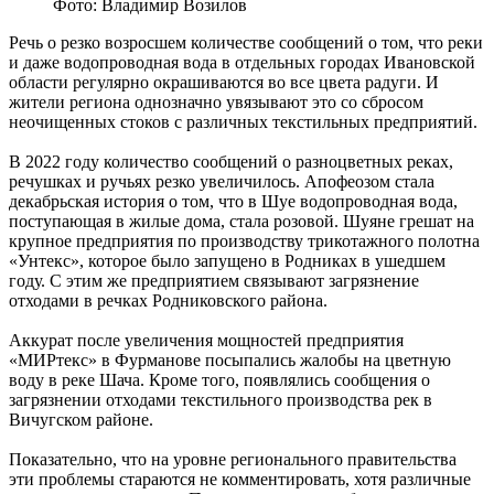
Фото: Владимир Возилов
Речь о резко возросшем количестве сообщений о том, что реки
и даже водопроводная вода в отдельных городах Ивановской
области регулярно окрашиваются во все цвета радуги. И
жители региона однозначно увязывают это со сбросом
неочищенных стоков с различных текстильных предприятий.
В 2022 году количество сообщений о разноцветных реках,
речушках и ручьях резко увеличилось. Апофеозом стала
декабрьская история о том, что в Шуе водопроводная вода,
поступающая в жилые дома, стала розовой. Шуяне грешат на
крупное предприятия по производству трикотажного полотна
«Унтекс», которое было запущено в Родниках в ушедшем
году. С этим же предприятием связывают загрязнение
отходами в речках Родниковского района.
Аккурат после увеличения мощностей предприятия
«МИРтекс» в Фурманове посыпались жалобы на цветную
воду в реке Шача. Кроме того, появлялись сообщения о
загрязнении отходами текстильного производства рек в
Вичугском районе.
Показательно, что на уровне регионального правительства
эти проблемы стараются не комментировать, хотя различные