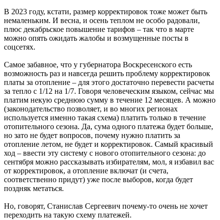
В 2023 году, кстати, размер корректировок тоже может быть
немаленьким. И весна, и осень теплом не особо радовали,
плюс декабрьское повышение тарифов – так что в марте
можно опять ожидать жалобы и возмущенные посты в
соцсетях.
Самое забавное, что у губернатора Воскресенского есть
возможность раз и навсегда решить проблему корректировок
платы за отопление – для этого достаточно перевести расчеты
за тепло с 1/12 на 1/7. Говоря человеческим языком, сейчас мы
платим некую среднюю сумму в течение 12 месяцев. А можно
(законодательство позволяет, и во многих регионах
используется именно такая схема) платить только в течение
отопительного сезона. Да, сума одного платежа будет больше,
но зато не будет вопросов, почему нужно платить за
отопление летом, не будет и корректировок. Самый красивый
ход – ввести эту систему с нового отопительного сезона: до
сентября можно рассказывать избирателям, мол, я избавил вас
от корректировок, а отопление включат (и счета,
соответственно придут) уже после выборов, когда будет
поздняк метаться.
Но, говорят, Станислав Сергеевич почему-то очень не хочет
переходить на такую схему платежей.