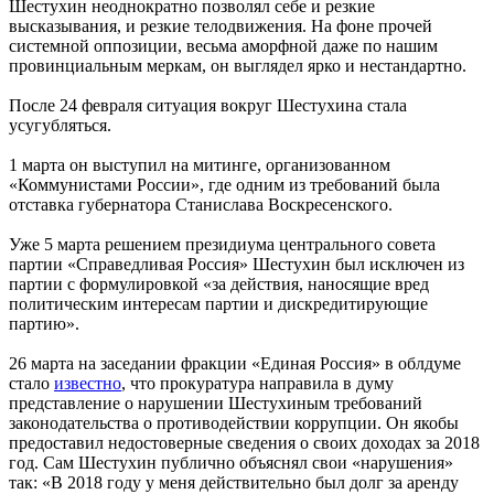
Шестухин неоднократно позволял себе и резкие
высказывания, и резкие телодвижения. На фоне прочей
системной оппозиции, весьма аморфной даже по нашим
провинциальным меркам, он выглядел ярко и нестандартно.
После 24 февраля ситуация вокруг Шестухина стала
усугубляться.
1 марта он выступил на митинге, организованном
«Коммунистами России», где одним из требований была
отставка губернатора Станислава Воскресенского.
Уже 5 марта решением президиума центрального совета
партии «Справедливая Россия» Шестухин был исключен из
партии с формулировкой «за действия, наносящие вред
политическим интересам партии и дискредитирующие
партию».
26 марта на заседании фракции «Единая Россия» в облдуме
стало
известно
, что прокуратура направила в думу
представление о нарушении Шестухиным требований
законодательства о противодействии коррупции. Он якобы
предоставил недостоверные сведения о своих доходах за 2018
год. Сам Шестухин публично объяснял свои «нарушения»
так: «В 2018 году у меня действительно был долг за аренду