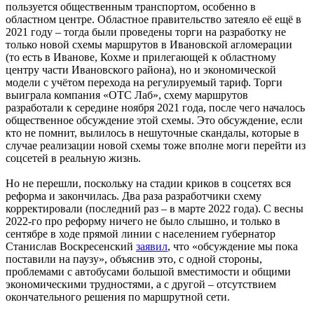
пользуется общественным транспортом, особенно в
областном центре. Областное правительство затеяло её ещё в
2021 году – тогда были проведены торги на разработку не
только новой схемы маршрутов в Ивановской агломерации
(то есть в Иванове, Кохме и прилегающей к областному
центру части Ивановского района), но и экономической
модели с учётом перехода на регулируемый тариф. Торги
выиграла компания «ОТС Лаб», схему маршрутов
разработали к середине ноября 2021 года, после чего началось
общественное обсуждение этой схемы. Это обсуждение, если
кто не помнит, вылилось в нешуточные скандалы, которые в
случае реализации новой схемы тоже вполне моги перейти из
соцсетей в реальную жизнь.
Но не перешли, поскольку на стадии криков в соцсетях вся
реформа и закончилась. Два раза разработчики схему
корректировали (последний раз – в марте 2022 года). С весны
2022-го про реформу ничего не было слышно, и только в
сентябре в ходе прямой линии с населением губернатор
Станислав Воскресенский
заявил
, что «обсуждение мы пока
поставили на паузу», объяснив это, с одной стороны,
проблемами с автобусами большой вместимости и общими
экономическими трудностями, а с другой – отсутствием
окончательного решения по маршрутной сети.