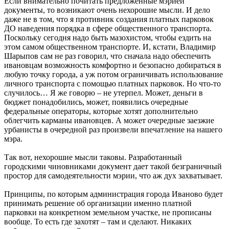
Если внимательно почитать предложенные мэрией
документы, то возникают очень нехорошие мысли. И дело
даже не в том, что я противник создания платных парковок
ДО наведения порядка в сфере общественного транспорта.
Поскольку сегодня надо быть мазохистом, чтобы ездить на
этом самом общественном транспорте. И, кстати, Владимир
Шарыпов сам не раз говорил, что сначала надо обеспечить
ивановцам возможность комфортно и безопасно добираться в
любую точку города, а уж потом ограничивать использование
личного транспорта с помощью платных парковок. Но что-то
случилось… Я же говорю – не утерпел. Может, деньги в
бюджет понадобились, может, появились очередные
федеральные операторы, которые хотят дополнительно
облегчить карманы ивановцев. А может очередные заезжие
урбанисты в очередной раз произвели впечатление на нашего
мэра.
Так вот, нехорошие мысли таковы. Разработанный
городскими чиновниками документ дает такой безграничный
простор для самодеятельности мэрии, что аж дух захватывает.
Принципы, по которым администрация города Иваново будет
принимать решение об организации именно платной
парковки на конкретном земельном участке, не прописаны
вообще. То есть где захотят – там и сделают. Никаких