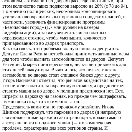
основном, автомашин во дворах) расследовано лишь 6, при
этом количество таких поджогов выросло на 20% (с 78 до 94).
По мнению полицейских, необходимо консолидировать
усилия правоохранительных органов и городских властей, в
частности, увеличить финансирование программы
«Безопасный город» (1,7 млн рублей на камеры
видеофиксации), а также увеличить число платных
охраняемых стоянок, чтобы уменьшить количество
припаркованного во дворах транспорта.
Как оказалось, эти проблемы волнуют многих депутатов.
Депутат Елена Рясина потребовала принимать активные меры
для того чтобы выгнать автомобилистов из дворов. Депутат
Евгений Лазарев поинтересовался, нельзя ли привлекать для
этих целей эвакуаторы. Выяснилось, что нельзя, так как
автомобили во дворах стоят слишком близко друг к другу.
Игорь Василевич отметил, что рычагов воздействия на тех,
кто не хочет платить за охраняемую стоянку, а предпочитает
ставить машины во дворе, у полиции практически нет. Есть
штрафы за парковку на газонах, но прежде чем оштрафовать,
нужно доказать, что это именно газон.
Председатель комитета по городскому хозяйству Игорь
Шипков подчеркнул, что парковки во дворах (и напрямую
связанные с ними кражи из автотранспорта, кражи самого
автотранспорта и поджоги машин) – это комплексная
проблема, характерная для всех регионов страны. И