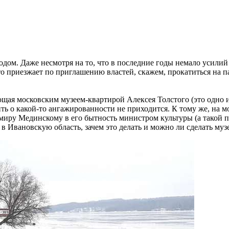
ом. Даже несмотря на то, что в последние годы немало усилий 
кто приезжает по приглашению властей, скажем, прокатиться на 
ющая московским музеем-квартирой Алексея Толстого (это одно 
ить о какой-то ангажированности не приходится. К тому же, на 
миру Мединскому в его бытность министром культуры (а такой по
ь в Ивановскую область, зачем это делать и можно ли сделать му