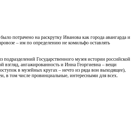
было потрачено на раскрутку Иванова как города авангарда и
паровозе – им по определению не комильфо оставлять
из подразделений Государственного музея истории российской
мой взгляд, ангажированность и Инна Георгиевна – вещи
ступок в музейных кругах – нечто из ряда вон выходящее),
зеи, в том числе провинциальные, интересными для всех.