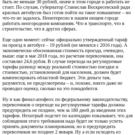
быть не меньше 30 рублей, иначе в этом городе и работать не
стоит. По слухам, губернатор Станислав Воскресенский ради
красных автобусов был готов пойти на такое повышение – но
что-то не задалось. Неинтересно в нашем нищем городе
работать иногородним компаниям. Что в транспорте, что в
строительстве, что в других сферах.
Еще один момент: сейчас официально утвержденный тариф
на проезд в автобусе – 19 рублей (не менялся с 2016 года). А
экономически обоснованная стоимость проезда, очевидно,
выше: еще в мае 2018 года, по расчетам перевозчиков, она
составлял 24,6 рубля. В случае перехода на регулируемые
тарифы разницу между реальной стоимостью поездки и
стоимостью, установленной для населения, должен будет
компенсировать областной бюджет. Эти деньги там,
разумеется, не предусмотрены – и, похоже, никто даже не
проводил оценку, сколько на это понадобится.
Ну и как финал-апофеоз: по федеральному законодательству,
перевозчиков о переходе на регулируемые тарифы должны
предупредить не позднее, чем за 180 дней до введения этих
тарифов. Нехитрый подсчет по календарю показывает, что для
соблюдения этого требования надо будет не только успеть
принять документы планирования, но и предупредить
перевозчиков не позднее 2 января. Ну а если исходить из