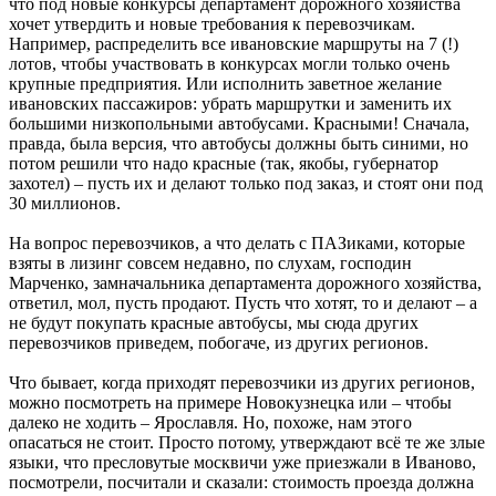
что под новые конкурсы департамент дорожного хозяйства
хочет утвердить и новые требования к перевозчикам.
Например, распределить все ивановские маршруты на 7 (!)
лотов, чтобы участвовать в конкурсах могли только очень
крупные предприятия. Или исполнить заветное желание
ивановских пассажиров: убрать маршрутки и заменить их
большими низкопольными автобусами. Красными! Сначала,
правда, была версия, что автобусы должны быть синими, но
потом решили что надо красные (так, якобы, губернатор
захотел) – пусть их и делают только под заказ, и стоят они под
30 миллионов.
На вопрос перевозчиков, а что делать с ПАЗиками, которые
взяты в лизинг совсем недавно, по слухам, господин
Марченко, замначальника департамента дорожного хозяйства,
ответил, мол, пусть продают. Пусть что хотят, то и делают – а
не будут покупать красные автобусы, мы сюда других
перевозчиков приведем, побогаче, из других регионов.
Что бывает, когда приходят перевозчики из других регионов,
можно посмотреть на примере Новокузнецка или – чтобы
далеко не ходить – Ярославля. Но, похоже, нам этого
опасаться не стоит. Просто потому, утверждают всё те же злые
языки, что пресловутые москвичи уже приезжали в Иваново,
посмотрели, посчитали и сказали: стоимость проезда должна