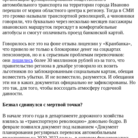
автомобильного транспорта на территории города Иваново
перешли от мэрии областного центра к региону. Тогда в СМИ
это громко называли транспортной революцией, а чиновники
говорили, что буквально через несколько месяцев пассажиры
ивановских маршруток пересядут в комфортабельные
автобусы и смогут оплачивать проезд банковской картой.
Говорилось все это на фоне отзыва лицензии у «Кранбанка»,
что привело не только к блокировке денег на соцкартах
пенсионеров, но и к серьезным проблемам перевозчиков:
они
лишились
более 30 миллионов рублей из-за того, что
правительство региона в декабре уговорило их возить
льготников по заблокированным социальным картам, обещая
возместить убытки. И не возместило, разумеется. И обещания
эти ни в каких документах официально не зафиксированы. Но
это так, для того, чтобы воссоздать атмосферу годичной
давности.
Безнал сдвинулся с мертвой точки?
В начале этого года в департаменте дорожного хозяйства
взялись за «транспортную революцию» довольно бодро. В
феврале появился документ под названием «Документ
планирования регулярных перевозок автомобильным
транспортом на 2020-2022 годы», в котором фиксировались