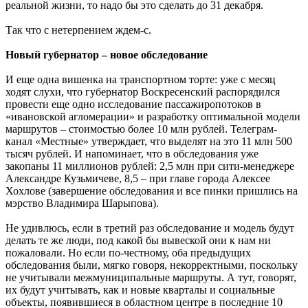
реальной жизни, то надо бы это сделать до 31 декабря.
Так что с нетерпением ждем-с.
Новый губернатор – новое обследование
И еще одна вишенка на транспортном торте: уже с месяц
ходят слухи, что губернатор Воскресенский распорядился
провести еще одно исследование пассажиропотоков в
«ивановской агломерации» и разработку оптимальной модели
маршрутов – стоимостью более 10 млн рублей. Телеграм-
канал «Местные» утверждает, что выделят на это 11 млн 500
тысяч рублей. И напоминает, что в обследования уже
закопаны 11 миллионов рублей: 2,5 млн при сити-менеджере
Александре Кузьмичеве, 8,5 – при главе города Алексее
Хохлове (завершение обследования и все пинки пришлись на
мэрство Владимира Шарыпова).
Не удивлюсь, если в третий раз обследование и модель будут
делать те же люди, под какой бы вывеской они к нам ни
пожаловали. Но если по-честному, оба предыдущих
обследования были, мягко говоря, некорректными, поскольку
не учитывали межмуниципальные маршруты. А тут, говорят,
их будут учитывать, как и новые кварталы и социальные
объекты, появившиеся в областном центре в последние 10