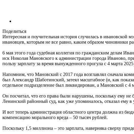
Поделиться
Интересная и поучительная история случилась в ивановской мэр
ивановцев, которым не все равно, каким образом чиновники р
6 мая этого года судебная коллегия по гражданским делам Ива
иск Николая Мановского к администрации города Иваново, приз
пользу зарплату за время вынужденного прогула с 4 марта 2025 
Напомним, что Мановский с 2017 года возглавлял сначала комит
был Александр Шаботинский, затеял масштабное (и, как показа
отдельное подразделение был ликвидирован, а Мановский с 4 
Он посчитал, что его права были нарушены, поскольку ему не 
Ленинский районный суд, как уже упоминалось, отказал ему в 
И вот теперь администрация областного центра должна из бюд
компенсацию морального вреда – 50 тысяч рублей.
Поскольку 1,5 миллиона – это зарплата, наверняка сверху прид