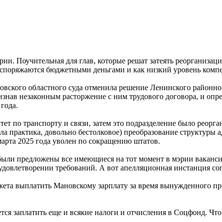
ии. Поучительная для глав, которые решат затеять реорганизаци
аспоряжаются бюджетными деньгами и как низкий уровень компе
новского областного суда отменила решение Ленинского районног
нав незаконным расторжение с ним трудового договора, и опред
года.
ет по транспорту и связи, затем это подразделение было реорган
ла практика, довольно бестолковое) преобразование структуры ад
марта 2025 года уволен по сокращению штатов.
были предложены все имеющиеся на тот момент в мэрии вакансии
удовлетворении требований. А вот апелляционная инстанция сог
жета выплатить Мановскому зарплату за время вынужденного прог
ется заплатить еще и всякие налоги и отчисления в Соцфонд. Чт