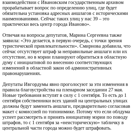
взаимодействии с Ивановским государственным архивом
прорабатывает вопрос по определению улиц, где будет
обязательна установка адресных аншлагов с историческими
наименованиями. Сейчас таких улиц у нас 39 – это
практически весь центр города Иваново».
Отвечая на вопросы депутатов, Марина Сергеевна также
заявила: «Это делается, в первую очередь, с точки зрения
туристической привлекательности». Смирнова добавила, что
сейчас отсутствует штраф за неправильные аншлаги или их
отсутствие, но в мэрии планируют обратиться в областную
думу с инициативой по внесению соответствующих
изменений в областной закон об административных
правонарушениях.
Депутаты Ивгордумы явно проголосуют за эти изменения в
правила благоустройства на пленарном заседании 27 мая.
Новые требования вступят в силу с 1 сентября. То есть до 1
сентября собственники всех зданий на центральных улицах
должны будут заменить аншлаги, предварительно согласовав
макет с комиссией по топонимике. Потому что если облдума
успеет рассмотреть и принять инициативу мэрии по поводу
штрафов, то с 1 сентября за «неисторическую» табличку в
центральной части города можно будет штрафовать.