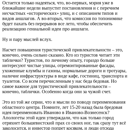
Остается только надеяться, что, во-первых, мэрия уже в
ближайшие недели выпустит постановления и с перечнем
несчастных «исторических» улиц, и с описанием типов и
видов аншлагов. А во-вторых, что комиссия по топонимике
будет пахать без перерывов все лето, чтобы обеспечить
реализацию гениальной идеи про аншлаги.
Ну и пару мыслей вслух.
Насчет повышения туристической привлекательности – это,
конечно, очень сильно сказано. Кто из туристов читает эти
таблички? Туристов, по личному опыту, гораздо больше
интересуют чистые улицы, отремонтированные фасады,
ухоженные клумбы и газоны, нормальные дороги и тротуары,
наличие инфраструктуры в виде кафе, гостиниц, транспорта и
туалетов. Со всем перечисленным у нас беда бедовая. Но
самое важное для туристической привлекательности –
конечно, таблички. Особенно когда они за чужой счет.
Это из той же серии, что и мысли по поводу переименования
областного центра. Помните, лет 15-20 назад была бредовая
идея переименовать Иваново в Иваново-Вознесенск?
Апологеты этой идеи утверждали, что как только город
отряхнет большевистский прах со своих ног, так сразу тут всё
заколосится, и инвестор попрет косяком, и люди отсюда