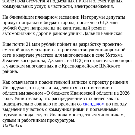
земле из-за отсутствия подъездных путей и элементарных
коммунальных услуг, в частности, электроснабжения.
На ближайшем пленарном заседании Ивгордумы депутаты
примут поправки в бюджет города, после чего 61,3 млн
рублей будут направлены на капитальный ремонт
автомобильных дорог в районе улицы Дальняя Балинская.
Еще почти 21 млн рублей пойдет на разработку проектно-
сметной документации на строительство улично-дорожной
сети в квартале участков для многодетных в селе Ухтохма
Лежневского района, 7,3 млн - на ПСД на строительство дорог
к участкам многодетных в с.Красноармейское Шуйского
района.
Как отмечается в пояснительной записке к проекту решения
Ивгордумы, эти деньги выделяются в соответствии с
областным законом «О бюджете Ивановской области на 2026
год». Удивительно, что распределение этих денег как-то
подозрительно совпало по времени со
скандалом
по поводу
выделения участков с коммуникациями и подъездными
путями неподалеку от Иванова многодетным чиновникам,
судьям и работникам прокуратуры.
1000inf.ru