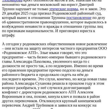
Тихомирова
кроет оппонентов матом в ВК. Нанятый ею на
непонятно чьи деньги московский эко-юрист Дмитрий
Трунин нарушает не только
этические нормы
, но и закон. Это
29 декабря 2025 года признал Родниковский районный суд,
который вынес в отношении Трунина
постановление
по делу
об административном правонарушении, которое выразилось в
возбуждении ненависти и вражды в отношении группы лиц
по признакам национальности. И приговорил юриста к
штрафу.
А сегодня у родниковских общественников новое развлечение
– они встали на защиту интересов частного предприятия ООО
«Родниковское АТП». Злые языки говорят, что это
предприятие – часть бизнес-империи бывшего родниковского
главы Александра Пахолкова, уволенного когда-то с
должности не просто так, а по недоверию. Именно во время
его правления предприятие прочно подсело на деньги
районного бюджета и продолжало сидеть на нём до
последнего времени. Это слухи, конечно, но когда новая глава
района Александра Суханова решила в прошлом году в этом
вопросе разобраться, у неё случился долгоиграющий
конфликт с директором родниковского АТП Алексеем
Ворониным и она, похоже, кинула клич и позвала в район
других перевозчиков. Откликнулся крупный кинешемский
перевозчик Андрей Трубников и заявился на конкурс на