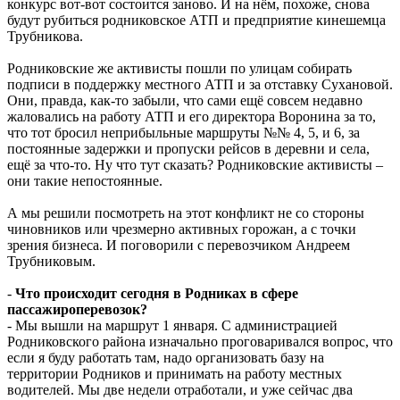
конкурс вот-вот состоится заново. И на нём, похоже, снова
будут рубиться родниковское АТП и предприятие кинешемца
Трубникова.
Родниковские же активисты пошли по улицам собирать
подписи в поддержку местного АТП и за отставку Сухановой.
Они, правда, как-то забыли, что сами ещё совсем недавно
жаловались на работу АТП и его директора Воронина за то,
что тот бросил неприбыльные маршруты №№ 4, 5, и 6, за
постоянные задержки и пропуски рейсов в деревни и села,
ещё за что-то. Ну что тут сказать? Родниковские активисты –
они такие непостоянные.
А мы решили посмотреть на этот конфликт не со стороны
чиновников или чрезмерно активных горожан, а с точки
зрения бизнеса. И поговорили с перевозчиком Андреем
Трубниковым.
-
Что происходит сегодня в Родниках в сфере
пассажироперевозок?
- Мы вышли на маршрут 1 января. С администрацией
Родниковского района изначально проговаривался вопрос, что
если я буду работать там, надо организовать базу на
территории Родников и принимать на работу местных
водителей. Мы две недели отработали, и уже сейчас два