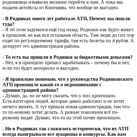
родниковца изъявили желание перейти к нам. А пока мы
подаем автобусы из Кинешмы, что вообще не выгодно.
-
В Родниках много лет работало АТП. Почему вы пошли
туда?
- Я об этом задумался ещё год назад. Родники как будто живут
в прошлом, не как вся остальная область. Там люди до сих пор
ездят по регулируемому тарифу, там есть билеты по 4 рубля. А
дотирует это администрация района.
-
То есть вы пришли в Родники за бюджетными деньгами?
- Нет, я в принципе пришел зарабатывать – почему бы и нет,
если это будет интересно и выгодно.
-
Я правильно понимаю, что у руководства Родниковского
АТП произошло какой-то о недопонимание с
администрацией района?
- Думаю, да, но не могу сказать, что у них произошло.
Есть категория людей, которые давно работают и не хотят
ничего менять. А тут пришла новая администрация, там что-
то по-новому хотят делать. А разные поколения всё по-
разному видят. Думаю, что-то на этой почве произошло.
-
Но в Родниках так сложилось исторически, что их АТП
всегда выигрывало все аукционы и конкурсы. Как вам