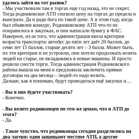
удалось зайти на тот рынок?
- Мы участвовали там в торгах еще год назад, это не секрет.
Тогда родниковское АТП снизило цену на торгах до предела и
выиграло. Да и ради бога по такой цене. А в этом году, когда
был объявлен конкурс, Родниковскому АТП что-то не
понравилось в закупках, и они написали бумагу в ФАС.
Наверное, из-за того, что администрация ввела критерии
возраста транспорта: автобус до пяти лет даёт 20 баллов, до
семи лет 15 баллов, старше десяти лет – 3 балла. Может быть,
их эти критерии и не устроили, они хотели продолжать возить
людей на старье, не вкладываясь в новые машины. И просто
решили снести торги. Тогда администрация Родниковского
района вышла на меня и предложила заключить прямые
договоры на два месяца – людей-то надо возить.
Дальше, как я понимаю, будут проводиться ещё закупки и…
-
Вы в них будете участвовать?
- Конечно.
-
Вы возите родниковцев по тем же ценам, что и АТП до
этого?
- Да.
-
Такое чувство, что родниковцы сегодня разделились на
два лагеря: одни защищают местное АТП, а другие