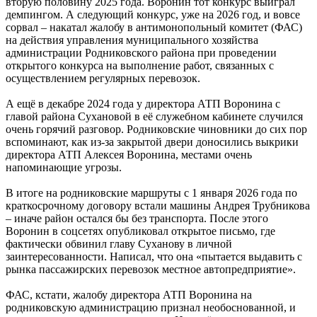
вторую половину 2025 года. Воронин тот конкурс выиграл
демпингом. А следующий конкурс, уже на 2026 год, и вовсе
сорвал – накатал жалобу в антимонопольный комитет (ФАС)
на действия управления муниципального хозяйства
администрации Родниковского района при проведении
открытого конкурса на выполнение работ, связанных с
осуществлением регулярных перевозок.
А ещё в декабре 2024 года у директора АТП Воронина с
главой района Сухановой в её служебном кабинете случился
очень горячий разговор. Родниковские чиновники до сих пор
вспоминают, как из-за закрытой двери доносились выкрики
директора АТП Алексея Воронина, местами очень
напоминающие угрозы.
В итоге на родниковские маршруты с 1 января 2026 года по
краткосрочному договору встали машины Андрея Трубникова
– иначе район остался бы без транспорта. После этого
Воронин в соцсетях опубликовал открытое письмо, где
фактически обвинил главу Суханову в личной
заинтересованности. Написал, что она «пытается выдавить с
рынка пассажирских перевозок местное автопредприятие».
ФАС, кстати, жалобу директора АТП Воронина на
родниковскую администрацию признал необоснованной, и