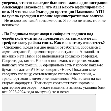
уверены, что это наследие бывшего главы администрации
Александра Пахолкова, что АТП как-то аффилировано с
ним. И что только благодаря протекции Пахолкова АТП
получало субсидии и прочие административные бонусы.
- Не исключаю такой возможности. Я точно не знаю, но и не
исключаю.
-
По Родникам ходят люди и собирают подписи под
челобитной чуть ли не президенту: на вас жалуются,
требуют главу района снять. Как вы к этому относитесь?
- Спокойно. Когда мы две недели отработали, собрались с
администрацией, промониторили ситуацию. А жалоб-то
никаких нет! Нами всё выполняется согласно графикам.
Соцсети, да, кипят. Но как я понимаю, в соцсетях можно
написать что хочешь. А официально есть у кого-то какая-то
бумага от жителей? Мне говорят: «Нет». Показали мне
сводную таблицу, составленную главами поселений, –
транспорт ходит, ничего не изменилось. Мы встали на все
старые маршруты. Транспорт соответствует нормам и
критериям договора – какие машины в заявках указаны (они
все 2023-2024 года выпуска), те и возят.