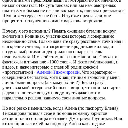
однотипными предложениями, от которых, по их мнению, я
не мог отказаться. Их суть такова: или вы нам быстренько
платите, чтобы мы не начали вас мочить, или мы приезжаем в
Шую и «Эггеру» тут не быть. И тут же предлагали мне
процент от полученного ими с варягов-австрияков.
Почему я это вспомнил? Память оживили баталии вокруг
экологии в Родниках, участником которых я совершенно
неожиданно стал. Только давайте сразу расставим точки над i:
я искренне считаю, что загрязнение родниковских вод и
воздуха выбросами индустриального парка – вещь
недопустимая. И мы об этом не раз писали и на «Слухах и
фактах», и в тг-канале «1000 слов». И фото публиковали, и
видео, и даже интервью с главной родниковской
«протестанткой»
Алёной Тихомировой
. Что характерно –
совершенно бесплатно, хотя к защитникам экологии у меня
лично были вопросы (а к кому их нет?). Было сразу –
учитывая мой эггеровский опыт – видно, что они на старте
радели за чистые воздух и воду, пусть даже потом
параллельно решали какие-то свои личные вопросы.
Но всё резко изменилось, когда Алёна (по паспорту Елена)
Тихомирова позвала себе в помощь команду юристов-
активистов из столицы во главе с Дмитрием Труниным. Или
кто-то прислал их ей на подмогу. Алёна как-то даже