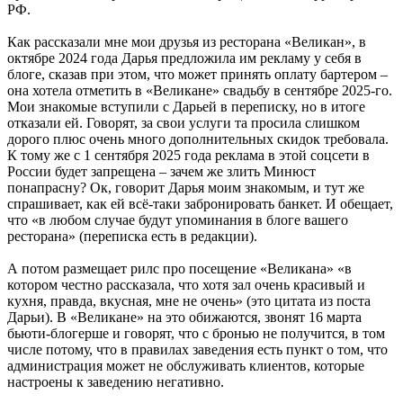
РФ.
Как рассказали мне мои друзья из ресторана «Великан», в
октябре 2024 года Дарья предложила им рекламу у себя в
блоге, сказав при этом, что может принять оплату бартером –
она хотела отметить в «Великане» свадьбу в сентябре 2025-го.
Мои знакомые вступили с Дарьей в переписку, но в итоге
отказали ей. Говорят, за свои услуги та просила слишком
дорого плюс очень много дополнительных скидок требовала.
К тому же с 1 сентября 2025 года реклама в этой соцсети в
России будет запрещена – зачем же злить Минюст
понапрасну? Ок, говорит Дарья моим знакомым, и тут же
спрашивает, как ей всё-таки забронировать банкет. И обещает,
что «в любом случае будут упоминания в блоге вашего
ресторана» (переписка есть в редакции).
А потом размещает рилс про посещение «Великана» «в
котором честно рассказала, что хотя зал очень красивый и
кухня, правда, вкусная, мне не очень» (это цитата из поста
Дарьи). В «Великане» на это обижаются, звонят 16 марта
бьюти-блогерше и говорят, что с бронью не получится, в том
числе потому, что в правилах заведения есть пункт о том, что
администрация может не обслуживать клиентов, которые
настроены к заведению негативно.