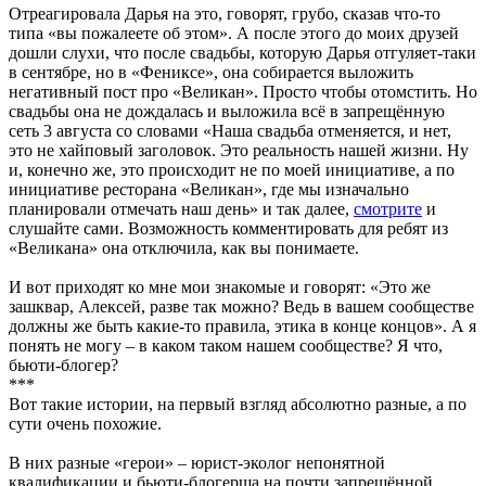
Отреагировала Дарья на это, говорят, грубо, сказав что-то
типа «вы пожалеете об этом». А после этого до моих друзей
дошли слухи, что после свадьбы, которую Дарья отгуляет-таки
в сентябре, но в «Фениксе», она собирается выложить
негативный пост про «Великан». Просто чтобы отомстить. Но
свадьбы она не дождалась и выложила всё в запрещённую
сеть 3 августа со словами «Наша свадьба отменяется, и нет,
это не хайповый заголовок. Это реальность нашей жизни. Ну
и, конечно же, это происходит не по моей инициативе, а по
инициативе ресторана «Великан», где мы изначально
планировали отмечать наш день» и так далее,
смотрите
и
слушайте сами. Возможность комментировать для ребят из
«Великана» она отключила, как вы понимаете.
И вот приходят ко мне мои знакомые и говорят: «Это же
зашквар, Алексей, разве так можно? Ведь в вашем сообществе
должны же быть какие-то правила, этика в конце концов». А я
понять не могу – в каком таком нашем сообществе? Я что,
бьюти-блогер?
***
Вот такие истории, на первый взгляд абсолютно разные, а по
сути очень похожие.
В них разные «герои» – юрист-эколог непонятной
квалификации и бьюти-блогерша на почти запрещённой