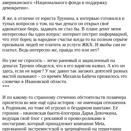
американского «Национального фонда в поддержку
демократии».
Я же, в отличие от юриста Трунина, к интервью готовился и
тупых вопросов о том, на чьи деньги он открыл своё
адвокатское бюро, задавать не стал бы. В плане денег меня
интересовал бы один вопрос: интернет пестрит информацией,
что этот борец за народное счастье когда-то на полном серьёзе
призывали людей не платить за услуги ЖКХ. И якобы сам не
платил. Ведь интересно же, правда это или нет?
Но уже не спросить – легко ранимый и зацикленный на
деньгах Трунин обиделся, что я его варягом назвал. А кто он
здесь, если не варяг? У нас давно так заезжих деятелей разных
мастей называют – со времён Михаила Бабича прижилось это
словечко в Ивановской области.
***
И по какому-то странному стечению обстоятельств позавчера
прилетела ко мне ещё одна история - не имеющая отношения
к Родникам, но тоже об угрозах и бездарном шантаже. Её
героиня – ивановская бьюти-блогерша Дарья Девочкина,
ведущая свой блог с рекламой и промо-роликами в
инстаграме, который принадлежит компании Meta,
признанной экстремистской и запрещённой на территории