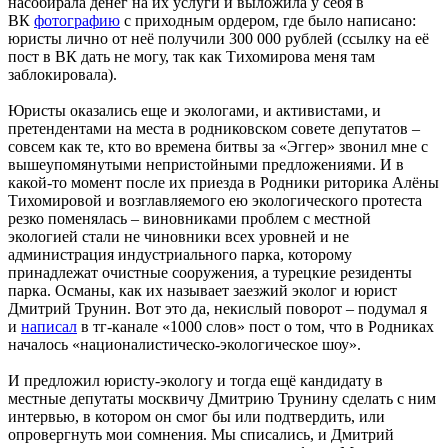
насобирала денег на их услуги и выложила у себя в
ВК
фотографию
с приходным ордером, где было написано:
юристы лично от неё получили 300 000 рублей (ссылку на её
пост в ВК дать не могу, так как Тихомирова меня там
заблокировала).
Юристы оказались еще и экологами, и активистами, и
претендентами на места в родниковском совете депутатов –
совсем как те, кто во времена битвы за «Эггер» звонил мне с
вышеупомянутыми непристойными предложениями. И в
какой-то момент после их приезда в Родники риторика Алёны
Тихомировой и возглавляемого ею экологического протеста
резко поменялась – виновниками проблем с местной
экологией стали не чиновники всех уровней и не
администрация индустриального парка, которому
принадлежат очистные сооружения, а турецкие резиденты
парка. Османы, как их называет заезжий эколог и юрист
Дмитрий Трунин. Вот это да, некислый поворот – подумал я
и
написал
в тг-канале «1000 слов» пост о том, что в Родниках
началось «националистическо-экологическое шоу».
И предложил юристу-экологу и тогда ещё кандидату в
местные депутаты москвичу Дмитрию Трунину сделать с ним
интервью, в котором он смог бы или подтвердить, или
опровергнуть мои сомнения. Мы списались, и Дмитрий