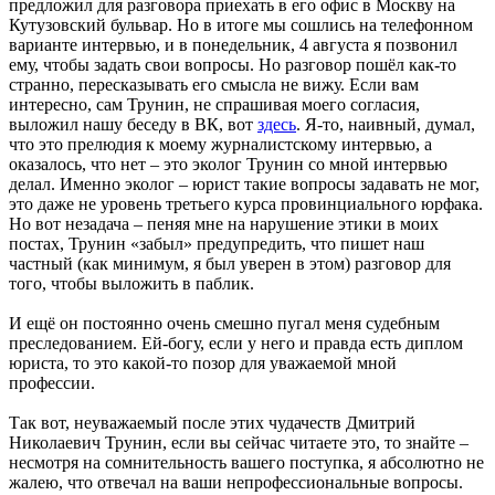
предложил для разговора приехать в его офис в Москву на
Кутузовский бульвар. Но в итоге мы сошлись на телефонном
варианте интервью, и в понедельник, 4 августа я позвонил
ему, чтобы задать свои вопросы. Но разговор пошёл как-то
странно, пересказывать его смысла не вижу. Если вам
интересно, сам Трунин, не спрашивая моего согласия,
выложил нашу беседу в ВК, вот
здесь
. Я-то, наивный, думал,
что это прелюдия к моему журналистскому интервью, а
оказалось, что нет – это эколог Трунин со мной интервью
делал. Именно эколог – юрист такие вопросы задавать не мог,
это даже не уровень третьего курса провинциального юрфака.
Но вот незадача – пеняя мне на нарушение этики в моих
постах, Трунин «забыл» предупредить, что пишет наш
частный (как минимум, я был уверен в этом) разговор для
того, чтобы выложить в паблик.
И ещё он постоянно очень смешно пугал меня судебным
преследованием. Ей-богу, если у него и правда есть диплом
юриста, то это какой-то позор для уважаемой мной
профессии.
Так вот, неуважаемый после этих чудачеств Дмитрий
Николаевич Трунин, если вы сейчас читаете это, то знайте –
несмотря на сомнительность вашего поступка, я абсолютно не
жалею, что отвечал на ваши непрофессиональные вопросы.