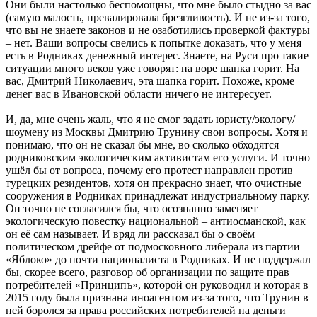
Они были настолько беспомощны, что мне было стыдно за вас
(самую малость, превалировала брезгливость). И не из-за того,
что вы не знаете законов и не озаботились проверкой фактуры
– нет. Ваши вопросы свелись к попытке доказать, что у меня
есть в Родниках денежный интерес. Знаете, на Руси про такие
ситуации много веков уже говорят: на воре шапка горит. На
вас, Дмитрий Николаевич, эта шапка горит. Похоже, кроме
денег вас в Ивановской области ничего не интересует.
И, да, мне очень жаль, что я не смог задать юристу/экологу/
шоумену из Москвы Дмитрию Трунину свои вопросы. Хотя и
понимаю, что он не сказал бы мне, во сколько обходятся
родниковским экологическим активистам его услуги. И точно
ушёл бы от вопроса, почему его протест направлен против
турецких резидентов, хотя он прекрасно знает, что очистные
сооружения в Родниках принадлежат индустриальному парку.
Он точно не согласился бы, что осознанно заменяет
экологическую повестку национальной – антиосманской, как
он её сам называет. И вряд ли рассказал бы о своём
политическом дрейфе от подмосковного либерала из партии
«Яблоко» до почти националиста в Родниках. И не поддержал
бы, скорее всего, разговор об организации по защите прав
потребителей «Принципъ», которой он руководил и которая в
2015 году была признана иноагентом из-за того, что Трунин в
ней боролся за права российских потребителей на деньги