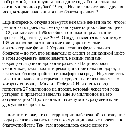
набережной, в которую за последние годы были вложены
сотни миллионов рублей? Что, в Иванове не осталось других
мест, которые надо капитально благоустраивать?
Еще интересно, откуда возьмутся немалые деньги на то, чтобы
реализовать проектно-сметную документацию. Обычно цена
ПСД составляет 5-15% от общей стоимости реализации
проекта. Ну, пусть даже 20 %. Откуда появятся как минимум
135 миллионов на эти детские площадки и малые
архитектурные формы? Хорошо, если из федерального
бюджета – но тот, кто внимательно следит за динамикой цифр
в этом документе, давно заметил, какими темпами
сокращается финансирование раздела «Национальная
экономика», куда входит и ремонт, и строительство дорог, и
всяческое благоустройство и комфортная среда. Неужели есть
гарантии выделения серьезных средств на те излишества, о
которых упомянул Михаил Лебедев? Или опять город
потратить 27 миллионов на проект, который через три года
устареет, и придется выделять еще 10 миллионов на его
актуализацию? Про это никто из депутатов, разумеется, не
удосужился спросить.
Напомним также, что на территории набережной в последние
годы реализовывались не только муниципальные проекты по
благоустройству. Так, там проводилось озеленение по