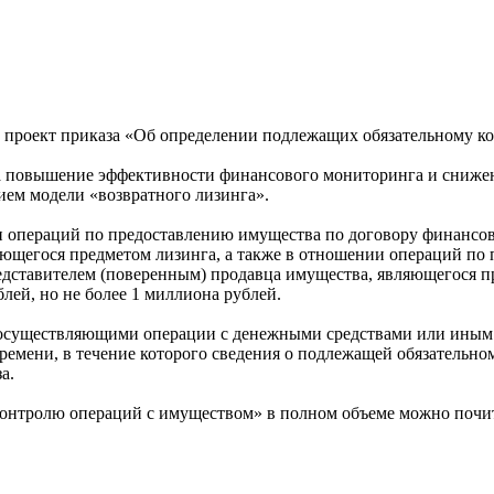
 проект приказа «Об определении подлежащих обязательному к
 на повышение эффективности финансового мониторинга и сниже
ием модели «возвратного лизинга».
и операций по предоставлению имущества по договору финансово
яющегося предметом лизинга, а также в отношении операций по
редставителем (поверенным) продавца имущества, являющегося п
лей, но не более 1 миллиона рублей.
, осуществляющими операции с денежными средствами или иным
времени, в течение которого сведения о подлежащей обязательн
а.
контролю операций с имуществом» в полном объеме можно почи