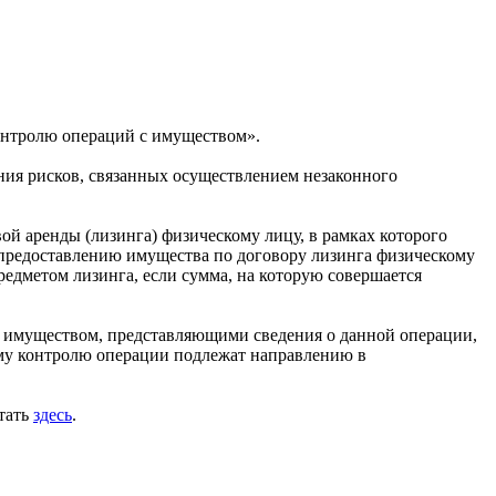
онтролю операций с имуществом».
ния рисков, связанных осуществлением незаконного
й аренды (лизинга) физическому лицу, в рамках которого
 предоставлению имущества по договору лизинга физическому
редметом лизинга, если сумма, на которую совершается
 имуществом, представляющими сведения о данной операции,
ому контролю операции подлежат направлению в
тать
здесь
.