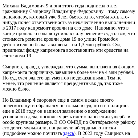
Михаил Вадимович 9 июня этого года подписал ответ
гражданину Смирнову Владимиру Федоровичу – тому самому
пенсионеру, который уже 8 лет бьется за то, чтобы хоть кто-
нибудь понес ответственность за некачественно выполненный
в 2017 году капремонт кровли на его доме. Напомню, что в
конце прошлого года вступило в силу решение суда о том, что
стоимость ремонта кровли дома 19 по улице Громобоя
действительно была завышена – на 1,3 млн рублей. Суд
предписал фонду капремонта восстановить эти средства на
счете дома 19.
Смирнов, правда, утверждал, что сумма, выплаченная фондом
капремонта подрядчику, завышена более чем на 4 млн рублей.
Но суд счел ряд его аргументов не доказанными. Тем не
менее, это решение является прецедентным: да, так тоже
можно было.
Но Владимир Федорович еще в самом начале своего
нелегкого пути обращался не только в суд, но и в полицию:
еще в 2018 году он написал заявление о возбуждении
уголовного дела, поскольку речь идет о нанесении ущерба в
особо крупном размере. В СО ОМВД по Октябрьскому району
его долго мурыжили, направляли абсурдные отписки
(подробнее можно почитать
здесь
). В 2023 году Смирнов на