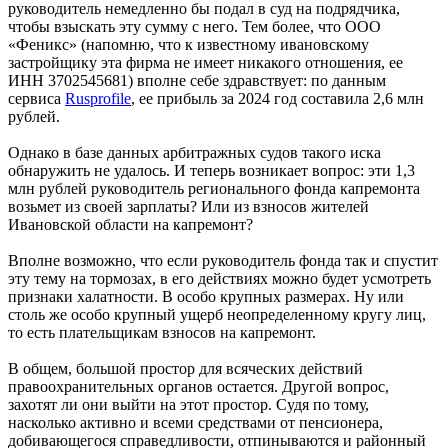
руководитель немедленно бы подал в суд на подрядчика,
чтобы взыскать эту сумму с него. Тем более, что ООО
«Феникс» (напомню, что к известному ивановскому
застройщику эта фирма не имеет никакого отношения, ее
ИНН 3702545681) вполне себе здравствует: по данным
сервиса
Rusprofile
, ее прибыль за 2024 год составила 2,6 млн
рублей.
Однако в базе данных арбитражных судов такого иска
обнаружить не удалось. И теперь возникает вопрос: эти 1,3
млн рублей руководитель регионального фонда капремонта
возьмет из своей зарплаты? Или из взносов жителей
Ивановской области на капремонт?
Вполне возможно, что если руководитель фонда так и спустит
эту тему на тормозах, в его действиях можно будет усмотреть
признаки халатности. В особо крупных размерах. Ну или
столь же особо крупный ущерб неопределенному кругу лиц,
то есть плательщикам взносов на капремонт.
В общем, большой простор для всяческих действий
правоохранительных органов остается. Другой вопрос,
захотят ли они выйти на этот простор. Судя по тому,
насколько активно и всеми средствами от пенсионера,
добивающегося справедливости, отпинываются и районный