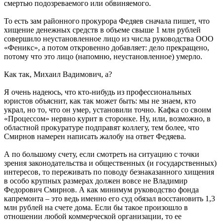
смертью подозреваемого или обвиняемого.
То есть зам районного прокурора Федяев сначала пишет, что
хищение денежных средств в объеме свыше 1 млн рублей
совершило неустановленное лицо из числа руководства ООО
«Феникс», а потом откровенно добавляет: дело прекращено,
потому что это лицо (напомню, неустановленное) умерло.
Как так, Михаил Вадимович, а?
Я очень надеюсь, что кто-нибудь из профессиональных
юристов объяснит, как так может быть: мы не знаем, кто
украл, но то, что он умер, установили точно. Кафка со своим
«Процессом» нервно курит в сторонке. Ну, или, возможно, в
областной прокуратуре подправят коллегу, тем более, что
Смирнов намерен написать жалобу на ответ Федяева.
А по большому счету, если смотреть на ситуацию с точки
зрения законодательства и общественных (и государственных)
интересов, то переживать по поводу безнаказанного хищения
в особо крупных размерах должен вовсе не Владимир
Федорович Смирнов. А как минимум руководство фонда
капремонта – это ведь именно его суд обязал восстановить 1,3
млн рублей на счете дома. Если бы такое произошло в
отношении любой коммерческой организации, то ее