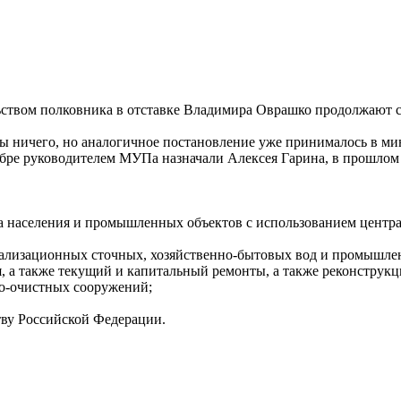
ьством полковника в отставке Владимира Оврашко продолжают 
бы ничего, но аналогичное постановление уже принималось в ми
ре руководителем МУПа назначали Алексея Гарина, в прошлом
ва населения и промышленных объектов с использованием центр
анализационных сточных, хозяйственно-бытовых вод и промышле
я, а также текущий и капитальный ремонты, а также реконструк
но-очистных сооружений;
тву Российской Федерации.