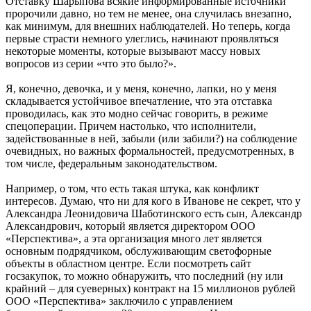
Отставку Шарыпова всякие информированные источники
пророчили давно, но тем не менее, она случилась внезапно,
как минимум, для внешних наблюдателей. Но теперь, когда
первые страсти немного улеглись, начинают проявляться
некоторые моменты, которые вызывают массу новых
вопросов из серии «что это было?».
Я, конечно, девочка, и у меня, конечно, лапки, но у меня
складывается устойчивое впечатление, что эта отставка
проводилась, как это модно сейчас говорить, в режиме
спецоперации. Причем настолько, что исполнители,
задействованные в ней, забыли (или забили?) на соблюдение
очевидных, но важных формальностей, предусмотренных, в
том числе, федеральным законодательством.
Например, о том, что есть такая штука, как конфликт
интересов. Думаю, что ни для кого в Иванове не секрет, что у
Александра Леонидовича Шаботинского есть сын, Александр
Александрович, который является директором ООО
«Перспектива», а эта организация много лет является
основным подрядчиком, обслуживающим светофорные
объекты в областном центре. Если посмотреть сайт
госзакупок, то можно обнаружить, что последний (ну или
крайний – для суеверных) контракт на 15 миллионов рублей
ООО «Перспектива» заключило с управлением