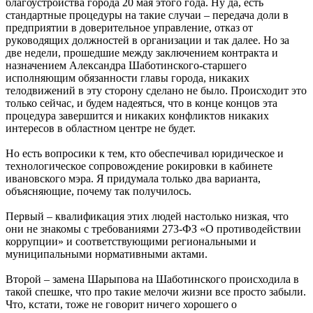
благоустройства города 20 мая этого года. Ну да, есть
стандартные процедуры на такие случаи – передача доли в
предприятии в доверительное управление, отказ от
руководящих должностей в организации и так далее. Но за
две недели, прошедшие между заключением контракта и
назначением Александра Шаботинского-старшего
исполняющим обязанности главы города, никаких
телодвижений в эту сторону сделано не было. Происходит это
только сейчас, и будем надеяться, что в конце концов эта
процедура завершится и никаких конфликтов никаких
интересов в областном центре не будет.
Но есть вопросики к тем, кто обеспечивал юридическое и
технологическое сопровождение рокировки в кабинете
ивановского мэра. Я придумала только два варианта,
объясняющие, почему так получилось.
Первый – квалификация этих людей настолько низкая, что
они не знакомы с требованиями 273-ФЗ «О противодействии
коррупции» и соответствующими региональными и
муниципальными нормативными актами.
Второй – замена Шарыпова на Шаботинского происходила в
такой спешке, что про такие мелочи жизни все просто забыли.
Что, кстати, тоже не говорит ничего хорошего о