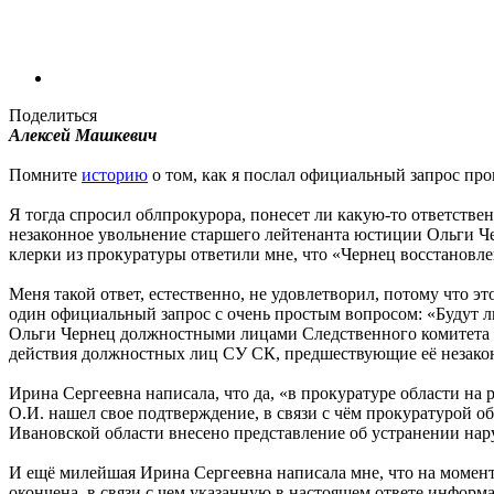
Поделиться
Алексей Машкевич
Помните
историю
о том, как я послал официальный запрос пр
Я тогда спросил облпрокурора, понесет ли какую-то ответств
незаконное увольнение старшего лейтенанта юстиции Ольги Че
клерки из прокуратуры ответили мне, что «Чернец восстановлен
Меня такой ответ, естественно, не удовлетворил, потому что э
один официальный запрос с очень простым вопросом: «Будут 
Ольги Чернец должностными лицами Следственного комитета п
действия должностных лиц СУ СК, предшествующие её незако
Ирина Сергеевна написала, что да, «в прокуратуре области н
О.И. нашел свое подтверждение, в связи с чём прокуратурой о
Ивановской области внесено представление об устранении нар
И ещё милейшая Ирина Сергеевна написала мне, что на момен
окончена, в связи с чем указанную в настоящем ответе информ