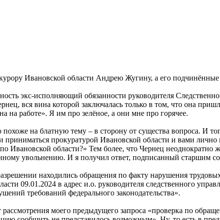
окурору Ивановской области Андрею Жугину, а его подчинённые 
енность экс-исполняющий обязанности руководителя Следственно
рнец, вся вина которой заключалась только в том, что она при
а на работе». Я им про зелёное, а они мне про горячее.
то похоже на блатную тему – в сторону от существа вопроса. И 
ли приниматься прокуратурой Ивановской области и вами лично
о Ивановской области?» Тем более, что Чернец неоднократно ж
нному увольнению. И я получил ответ, подписанный старшим 
а разрешении находились обращения по факту нарушения трудовы
бласти 09.01.2024 в адрес и.о. руководителя следственного упр
ушений требований федерального законодательства».
т рассмотрения моего предыдущего запроса «проверка по обраще
ацию сообщить не представилось возможным». Ну, то есть в пред