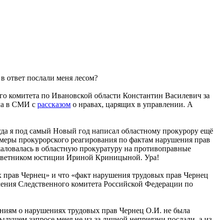
в ответ послали меня лесом?
го комитета по Ивановской области Константин Василевич за
шла в СМИ с
рассказом
о нравах, царящих в управлении. А
тогда я под самый Новый год написал областному прокурору ещё
 меры прокурорского реагирования по фактам нарушения прав
аловалась в областную прокуратуру на противоправные
советником юстиции Ириной Криницыной. Ура!
х прав Чернец» и что «факт нарушения трудовых прав Чернец
авления Следственного комитета Российской Федерации по
ниям о нарушениях трудовых прав Чернец О.И. не была
ыдущем запросе меня не из-за личной неприязни послали, а из-