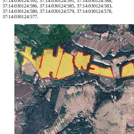
37:14:030124:592, 37:14:030124:591, 37:14:030124:588,
37:14:030124:586, 37:14:030124:585, 37:14:030124:583,
37:14:030124:580, 37:14:030124:579, 37:14:030124:578,
37:14:030124:577.