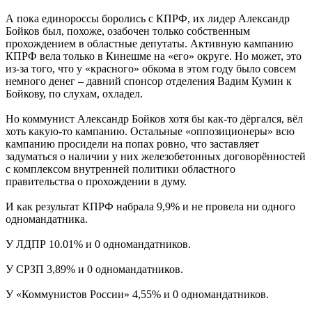
А пока единороссы боролись с КПРФ, их лидер Александр
Бойков был, похоже, озабочен только собственным
прохождением в областные депутаты. Активную кампанию
КПРФ вела только в Кинешме на «его» округе. Но может, это
из-за того, что у «красного» обкома в этом году было совсем
немного денег – давний спонсор отделения Вадим Кумин к
Бойкову, по слухам, охладел.
Но коммунист Александр Бойков хотя бы как-то дёргался, вёл
хоть какую-то кампанию. Остальные «оппозиционеры» всю
кампанию просидели на попах ровно, что заставляет
задуматься о наличии у них железобетонных договорённостей
с комплексом внутренней политики областного
правительства о прохождении в думу.
И как результат КПРФ набрала 9,9% и не провела ни одного
одномандатника.
У ЛДПР 10.01% и 0 одномандатников.
У СРЗП 3,89% и 0 одномандатников.
У «Коммунистов России» 4,55% и 0 одномандатников.