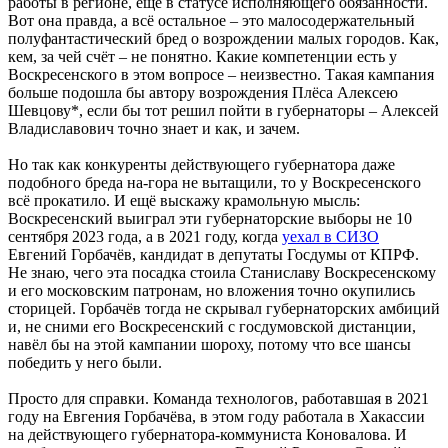
работы в регионе, ещё в статусе исполняющего обязанности.
Вот она правда, а всё остальное – это малосодержательный
полуфантастический бред о возрождении малых городов. Как,
кем, за чей счёт – не понятно. Какие компетенции есть у
Воскресенского в этом вопросе – неизвестно. Такая кампания
больше подошла бы автору возрождения Плёса Алексею
Шевцову*, если бы тот решил пойти в губернаторы – Алексей
Владиславович точно знает и как, и зачем.
Но так как конкуренты действующего губернатора даже
подобного бреда на-гора не вытащили, то у Воскресенского
всё прокатило. И ещё выскажу крамольную мысль:
Воскресенский выиграл эти губернаторские выборы не 10
сентября 2023 года, а в 2021 году, когда
уехал в СИЗО
Евгений Горбачёв, кандидат в депутаты Госдумы от КПРФ.
Не знаю, чего эта посадка стоила Станиславу Воскресенскому
и его московским патронам, но вложения точно окупились
сторицей. Горбачёв тогда не скрывал губернаторских амбиций
и, не сними его Воскресенский с госдумовской дистанции,
навёл бы на этой кампании шороху, потому что все шансы
победить у него были.
Просто для справки. Команда технологов, работавшая в 2021
году на Евгения Горбачёва, в этом году работала в Хакассии
на действующего губернатора-коммуниста Коновалова. И