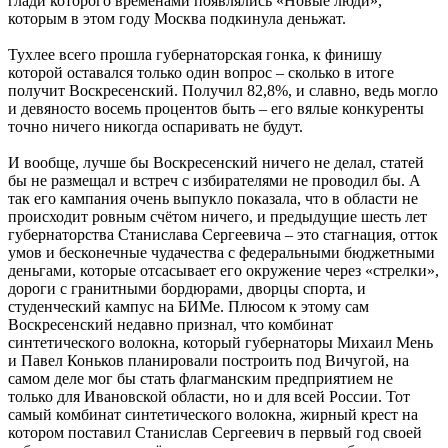
глади которого временами появлялись «Новые люди»,
которым в этом году Москва подкинула деньжат.
Тухлее всего прошла губернаторская гонка, к финишу
которой оставался только один вопрос – сколько в итоге
получит Воскресенский. Получил 82,8%, и славно, ведь могло
и девяносто восемь процентов быть – его вялые конкуренты
точно ничего никогда оспаривать не будут.
И вообще, лучше бы Воскресенский ничего не делал, статей
бы не размещал и встреч с избирателями не проводил бы. А
так его кампания очень выпукло показала, что в области не
происходит ровным счётом ничего, и предыдущие шесть лет
губернаторства Станислава Сергеевича – это стагнация, отток
умов и бесконечные чудачества с федеральными бюджетными
деньгами, которые отсасывает его окружение через «стрелки»,
дороги с гранитными бордюрами, дворцы спорта, и
студенческий кампус на БИМе. Плюсом к этому сам
Воскресенский недавно признал, что комбинат
синтетического волокна, который губернаторы Михаил Мень
и Павел Коньков планировали построить под Вичугой, на
самом деле мог бы стать флагманским предприятием не
только для Ивановской области, но и для всей России. Тот
самый комбинат синтетического волокна, жирный крест на
котором поставил Станислав Сергеевич в первый год своей