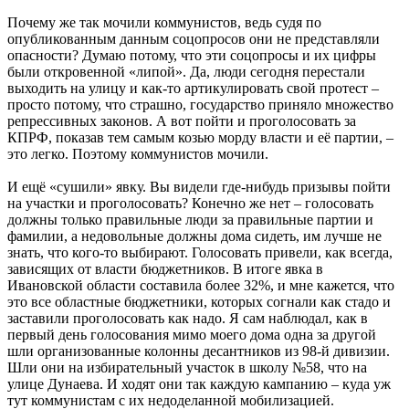
Почему же так мочили коммунистов, ведь судя по
опубликованным данным соцопросов они не представляли
опасности? Думаю потому, что эти соцопросы и их цифры
были откровенной «липой». Да, люди сегодня перестали
выходить на улицу и как-то артикулировать свой протест –
просто потому, что страшно, государство приняло множество
репрессивных законов. А вот пойти и проголосовать за
КПРФ, показав тем самым козью морду власти и её партии, –
это легко. Поэтому коммунистов мочили.
И ещё «сушили» явку. Вы видели где-нибудь призывы пойти
на участки и проголосовать? Конечно же нет – голосовать
должны только правильные люди за правильные партии и
фамилии, а недовольные должны дома сидеть, им лучше не
знать, что кого-то выбирают. Голосовать привели, как всегда,
зависящих от власти бюджетников. В итоге явка в
Ивановской области составила более 32%, и мне кажется, что
это все областные бюджетники, которых согнали как стадо и
заставили проголосовать как надо. Я сам наблюдал, как в
первый день голосования мимо моего дома одна за другой
шли организованные колонны десантников из 98-й дивизии.
Шли они на избирательный участок в школу №58, что на
улице Дунаева. И ходят они так каждую кампанию – куда уж
тут коммунистам с их недоделанной мобилизацией.