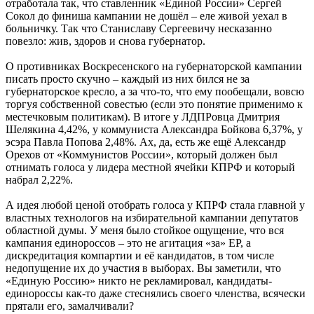
отработала так, что ставленник «Единой России» Сергей
Сокол до финиша кампании не дошёл – еле живой уехал в
больничку. Так что Станиславу Сергеевичу несказанно
повезло: жив, здоров и снова губернатор.
О противниках Воскресенского на губернаторской кампании
писать просто скучно – каждый из них бился не за
губернаторское кресло, а за что-то, что ему пообещали, вовсю
торгуя собственной совестью (если это понятие применимо к
местечковым политикам). В итоге у ЛДПРовца Дмитрия
Шелякина 4,42%, у коммуниста Александра Бойкова 6,37%, у
эсэра Павла Попова 2,48%. Ах, да, есть же ещё Александр
Орехов от «Коммунистов России», который должен был
отнимать голоса у лидера местной ячейки КПРФ и который
набрал 2,22%.
А идея любой ценой отобрать голоса у КПРФ стала главной у
властных технологов на избирательной кампании депутатов
областной думы. У меня было стойкое ощущение, что вся
кампания единороссов – это не агитация «за» ЕР, а
дискредитация компартии и её кандидатов, в том числе
недопущение их до участия в выборах. Вы заметили, что
«Единую Россию» никто не рекламировал, кандидаты-
единороссы как-то даже стеснялись своего членства, всячески
прятали его, замалчивали?