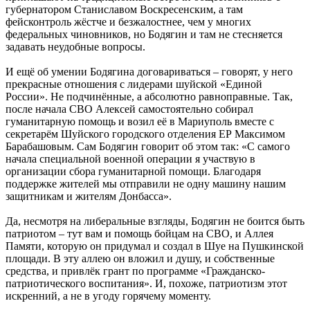
губернатором Станиславом Воскресенским, а там
фейсконтроль жёстче и безжалостнее, чем у многих
федеральных чиновников, но Бодягин и там не стесняется
задавать неудобные вопросы.
И ещё об умении Бодягина договариваться – говорят, у него
прекрасные отношения с лидерами шуйской «Единой
России». Не подчинённые, а абсолютно равноправные. Так,
после начала СВО Алексей самостоятельно собирал
гуманитарную помощь и возил её в Мариуполь вместе с
секретарём Шуйского городского отделения ЕР Максимом
Барабашовым. Сам Бодягин говорит об этом так: «С самого
начала специальной военной операции я участвую в
организации сбора гуманитарной помощи. Благодаря
поддержке жителей мы отправили не одну машину нашим
защитникам и жителям Донбасса».
Да, несмотря на либеральные взгляды, Бодягин не боится быть
патриотом – тут вам и помощь бойцам на СВО, и Аллея
Памяти, которую он придумал и создал в Шуе на Пушкинской
площади. В эту аллею он вложил и душу, и собственные
средства, и привлёк грант по программе «Гражданско-
патриотического воспитания». И, похоже, патриотизм этот
искренний, а не в угоду горячему моменту.