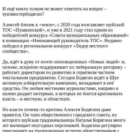
И ещё никто толком не может ответить на вопрос –
хуизмистербодягин?
Алексей близок к «земле», с 2020 года возглавляет шуйский
ТОС «Пушкинский», и уже в 2021 году стал одним из
победителей конкурса «Совета муниципальных образований»
в номинации «Начинающий руководитель ТОС». Недавно
победил в региональном конкурсе «Лидер местного
сообщества».
Да, идёт в думу от почти оппозиционных «Новых людей» и,
похоже, искренне поддерживает их либеральную риторику –
работает директором по развитию в серьёзном частном
текстильном предприятии. Сегодня Бодягин ведёт в Шуе
активную избирательную кампанию, вкладывает в неё
средства. Он любим местными журналистами, направо и
налево раздает интервью, в которых не боится критиковать
власть – и местную, и областную.
Но власти почему-то критика Алексея Бодягина даже
нравится. Он член общественного городского совета, из
которого шуйская градоначальница Наталья Корягина много
лет вычищает неугодных персонажей. Бодягина регулярно
приглашают на традиционные встречи общественников с