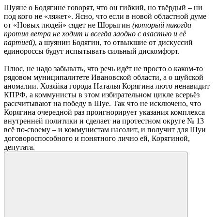
Шуяне о Бодягине говорят, что он гибкий, но твёрдый – ни
под кого не «ляжет». Ясно, что если в новой областной думе
от «Новых людей» сядет не Шорыгин
(который никогда
против ветра не ходит и всегда заодно с властью и её
партией)
, а шуянин Бодягин, то отвыкшие от дискуссий
единороссы будут испытывать сильный дискомфорт.
Плюс, не надо забывать, что речь идёт не просто о каком-то
рядовом муниципалитете Ивановской области, а о шуйской
аномалии. Хозяйка города Наталья Корягина люто ненавидит
КПРФ, а коммунисты в этом избирательном цикле всерьёз
рассчитывают на победу в Шуе. Так что не исключено, что
Корягина очередной раз проигнорирует указания комплекса
внутренней политики и сделает на протестном округе № 13
всё по-своему – и коммунистам насолит, и получит для Шуи
договороспособного и понятного лично ей, Корягиной,
депутата.