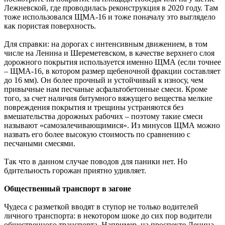
Лежневской, где проводилась реконструкция в 2020 году. Там
тоже использовался ЩМА-16 и тоже поначалу это выглядело
как пористая поверхность.
Для справки: на дорогах с интенсивным движением, в том
числе на Ленина и Шереметевском, в качестве верхнего слоя
дорожного покрытия используется именно ЩМА (если точнее
– ЩМА-16, в котором размер щебеночной фракции составляет
до 16 мм). Он более прочный и устойчивый к износу, чем
привычные нам песчаные асфальтобетонные смеси. Кроме
того, за счет наличия битумного вяжущего вещества мелкие
повреждения покрытия и трещины устраняются без
вмешательства дорожных рабочих – поэтому такие смеси
называют «самозалечивающимися». Из минусов ЩМА можно
назвать его более высокую стоимость по сравнению с
песчаными смесями.
Так что в данном случае поводов для паники нет. Но
бдительность горожан приятно удивляет.
Общественный транспорт в загоне
Чудеса с разметкой вводят в ступор не только водителей
личного транспорта: в некотором шоке до сих пор водители
общественного транспорта. Например, на проспекте Ленина