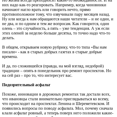
Но жизнь всегда преподносит какие-то неожиданности. И на
них надо как-то реагировать. Например, когда чиновники
начинают нагло врать или говорить нечто, прямо
противоположное тому, что озвучивали пару месяцев назад.
Ну или когда к нам обращаются наши читатели – и не один, и
не два, и по одним и тем же вопросам. Как говорится, один
олень – это случайность, а пять – уже тенденция. А уж если
этих оленей за неделю больше десятка, то точно надо что-то
делать.
В общем, открываем новую рубрику, что-то типа «Вы нам
писали» - как в старых добрых газетах в старые добрые
времена.
И да, по сложившейся (правда, на мой взгляд, недоброй)
традиции – опять в понедельник про ремонт проспектов. Но
на сей раз – про то, что интересует вас.
Подозрительный асфальт
Похоже, инновации в дорожных ремонтах так достали всех,
что ивановцы стали внимательно приглядываться ко всему,
что происходит на проспектах Ленина и Шереметевском. И
появились вопросы по поводу асфальта. Мол, почему сначала
клали асфальт ровный, а теперь поверх него положили какие-