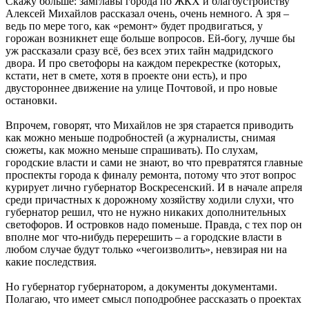
Скажу больше: замглавы города по ЖКХ и благоустройству
Алексей Михайлов рассказал очень, очень немного. А зря –
ведь по мере того, как «ремонт» будет продвигаться, у
горожан возникнет еще больше вопросов. Ей-богу, лучше бы
уж рассказали сразу всё, без всех этих тайн мадридского
двора. И про светофоры на каждом перекрестке (которых,
кстати, нет в смете, хотя в проекте они есть), и про
двустороннее движение на улице Почтовой, и про новые
остановки.
Впрочем, говорят, что Михайлов не зря старается приводить
как можно меньше подробностей (а журналисты, снимая
сюжеты, как можно меньше спрашивать). По слухам,
городские власти и сами не знают, во что превратятся главные
проспекты города к финалу ремонта, потому что этот вопрос
курирует лично губернатор Воскресенский. И в начале апреля
среди причастных к дорожному хозяйству ходили слухи, что
губернатор решил, что не нужно никаких дополнительных
светофоров. И островков надо поменьше. Правда, с тех пор он
вполне мог что-нибудь перерешить – а городские власти в
любом случае будут только «чегоизволить», невзирая ни на
какие последствия.
Но губернатор губернатором, а документы документами.
Полагаю, что имеет смысл поподробнее рассказать о проектах