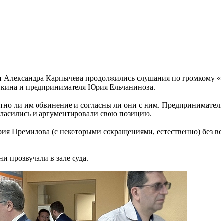
ьи Александра Карпычева продолжились слушания по громкому 
янкина и предпринимателя Юрия Ельчанинова.
нятно ли им обвинение и согласны ли они с ним. Предпринимате
гласились и аргументировали свою позицию.
я Премилова (с некоторыми сокращениями, естественно) без вся
и прозвучали в зале суда.