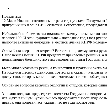
Поделиться
12 Мая в Иванове состоялась встреча с депутатами Госдумы
приграничных к зоне СВО областей. Естественно, председател
Небольшой в общем-то зал ивановские коммунисты смогли запол
человек 100. И это неудивительно – последние годы под руков
наиболее активная молодёжь (в местной ячейке КПРФ молодёжь 
О чём была вчерашняя встреча? Естественно, коммунисты руга
Плюс вечная песня: КПРФ предлагает прекрасные решения, а п
подавляющее большинство этих законов депутаты Госдумы, пр
Было много красивых речей, а конкретики и практики очень ма
Ивгордумы Леонида Денисова. Тот встал и сказал – неправда,
дискуссию, которая, конечно же, окончилась ничем – объединят
Основные вопросы касались экологии и отходов, которые слива
Запомнилось, как председатель комитета Госдумы по вопросам 
лет. Даже в нищем Буркина-Фасо продолжительность куда боль
правда, она поправилась, сказав, что не туда посмотрела.