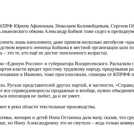
 от КПРФ Юрием Афониным, Николаем Коломейцевым, Сергеем О
ь ивановского обкома Александр Бойков тоже сидел в президиум
нить лишь наполовину, даже привезя несколько автобусов «крас
одством верного ленинца Бойкова в местной организации шли по
– это те, кто ещё не достиг пенсионного возраста).
ли «Единую Россию» и губернатора Воскресенского. Распаляли п
артия власти вредит простому трудовому народу, придумывая ра
иехавшие в Иваново, тоже проголосовали, спикеры от КПРФФ п
ло. Ругали представителей других партий, в частности, «Справ
 не все справедливороссы продажные и вообще, нужно объединят
ься оппозиция не любит, да и не умеет.
ют в реки области текстильные производства.
семьи, женщин и детей Нина Останина дала маху, сказав, что ср
ше, но Нину Александровну это не смутило – ведь только комму