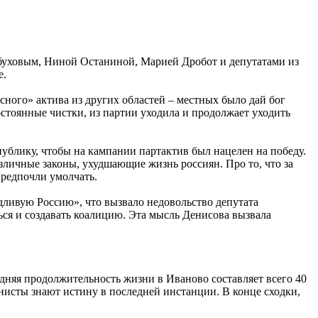
буховым, Ниной Останиной, Марией Дробот и депутатами из
е.
ного» актива из других областей – местных было дай бог
стоянные чистки, из партии уходила и продолжает уходить
ублику, чтобы на кампании партактив был нацелен на победу.
зличные законы, ухудшающие жизнь россиян. Про то, что за
редпочли умолчать.
едливую Россию», что вызвало недовольство депутата
ься и создавать коалицию. Эта мысль Денисова вызвала
едняя продолжительность жизни в Иваново составляет всего 40
нисты знают истину в последней инстанции. В конце сходки,