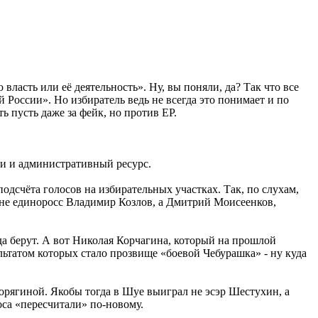
асть или её деятельность». Ну, вы поняли, да? Так что все
оссии». Но избиратель ведь не всегда это понимает и по
ь пусть даже за фейк, но против ЕР.
ии и административный ресурс.
дсчёта голосов на избирательных участках. Так, по слухам,
 не единоросс Владимир Козлов, а Дмитрий Моисеенков,
да берут. А вот Николая Корчагина, который на прошлой
ультатом которых стало прозвище «боевой Чебурашка» - ну куда
рягиной. Якобы тогда в Шуе выиграл не эсэр Шестухин, а
са «пересчитали» по-новому.