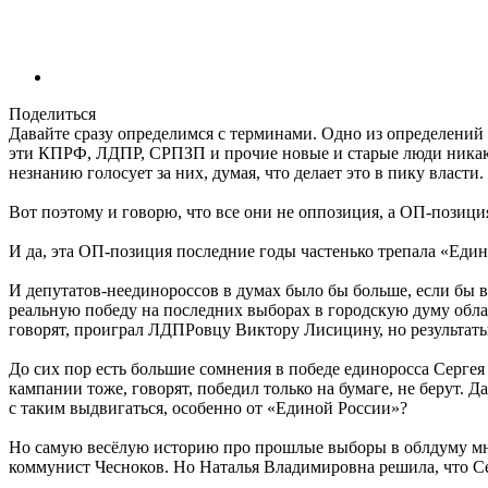
Поделиться
Давайте сразу определимся с терминами. Одно из определений 
эти КПРФ, ЛДПР, СРПЗП и прочие новые и старые люди никакие
незнанию голосует за них, думая, что делает это в пику власти
Вот поэтому и говорю, что все они не оппозиция, а ОП-позици
И да, эта ОП-позиция последние годы частенько трепала «Еди
И депутатов-неединороссов в думах было бы больше, если бы в
реальную победу на последних выборах в городскую думу обл
говорят, проиграл ЛДПРовцу Виктору Лисицину, но результат
До сих пор есть большие сомнения в победе единоросса Сергея
кампании тоже, говорят, победил только на бумаге, не берут. 
с таким выдвигаться, особенно от «Единой России»?
Но самую весёлую историю про прошлые выборы в облдуму мне
коммунист Чесноков. Но Наталья Владимировна решила, что Се