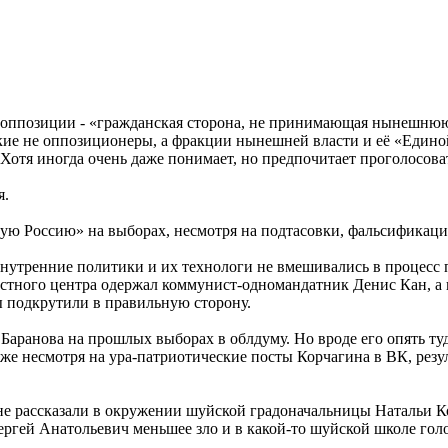
оппозиции - «гражданская сторона, не принимающая нынешнюю вл
 не оппозиционеры, а фракции нынешней власти и её «Единой Р
. Хотя иногда очень даже понимает, но предпочитает проголосоват
я.
ную Россию» на выборах, несмотря на подтасовки, фальсификац
нутренние политики и их технологи не вмешивались в процесс по
астного центра одержал коммунист-одномандатник Денис Кан, а
ы подкрутили в правильную сторону.
 Баранова на прошлых выборах в облдуму. Но вроде его опять ту
Даже несмотря на ура-патриотические посты Корчагина в ВК, рез
 рассказали в окружении шуйской градоначальницы Натальи Ко
ргей Анатольевич меньшее зло и в какой-то шуйской школе голо