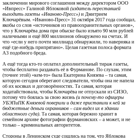
заключении мирового соглашения между директором ООО
«Ивпресс» Галиной Яблоковой
(издатель переставшей
выходить газеты «Иваново-Пресс»)
и Дмитрием
Ключарёвым. «Иваново-Пресс» 31 октября 2017 года сообщал,
якобы со слов «источников из правоохранительных органов»,
что у Ключарёва дома при обыске было изъято 90 млн рублей
наличными и ещё 800 миллионов обнаружено на счетах. И
что «если у него почти миллиард обнаружили, то наверняка и
ещё где-нибудь припрятано». Целая газетная полоса формата
А3 подобного бреда.
А ещё тогда кто-то оплатил дополнительный тираж газеты,
чтобы бесплатно раздавать её в Фурманове. По слухам, этим
(точнее этой) «кем-то» была Екатерина Князева – та самая,
которую сегодня оберегают следователи, чтобы она не напела
об их косяках и договорённостях. Та самая, которая
ходатайствовала, чтобы Ключарёва не отпускали из СИЗО,
потому что боялась за свою жизнь
(и почему-то офицеры
УБЭПиПК Князевой поверили и даже приставили к ней за
бюджетные деньги охранников – сам видел их в здании
областного суда)
. Та самая, которая бережно хранит в
семейном архиве фотографии фурмановских – а может, и не
только – криминальных авторитетов.
Стороны в Ленинском суде сошлись на том, что Яблокова