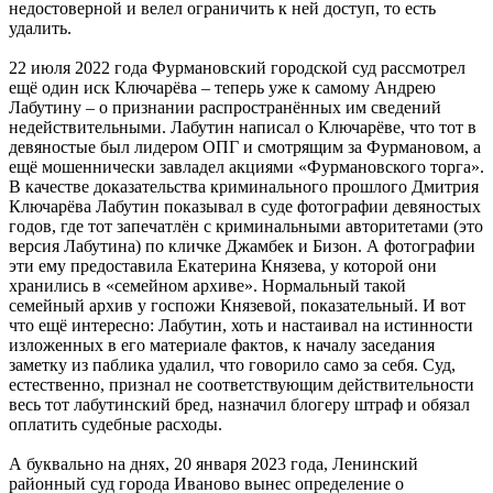
недостоверной и велел ограничить к ней доступ, то есть
удалить.
22 июля 2022 года Фурмановский городской суд рассмотрел
ещё один иск Ключарёва – теперь уже к самому Андрею
Лабутину – о признании распространённых им сведений
недействительными. Лабутин написал о Ключарёве, что тот в
девяностые был лидером ОПГ и смотрящим за Фурмановом, а
ещё мошеннически завладел акциями «Фурмановского торга».
В качестве доказательства криминального прошлого Дмитрия
Ключарёва Лабутин показывал в суде фотографии девяностых
годов, где тот запечатлён с криминальными авторитетами (это
версия Лабутина) по кличке Джамбек и Бизон. А фотографии
эти ему предоставила Екатерина Князева, у которой они
хранились в «семейном архиве». Нормальный такой
семейный архив у госпожи Князевой, показательный. И вот
что ещё интересно: Лабутин, хоть и настаивал на истинности
изложенных в его материале фактов, к началу заседания
заметку из паблика удалил, что говорило само за себя. Суд,
естественно, признал не соответствующим действительности
весь тот лабутинский бред, назначил блогеру штраф и обязал
оплатить судебные расходы.
А буквально на днях, 20 января 2023 года, Ленинский
районный суд города Иваново вынес определение о