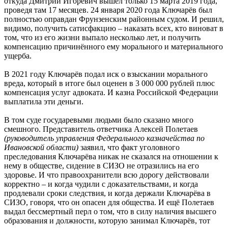
откуда Дмитрий Игоревич вышел только 15 марта 2019 года,
проведя там 17 месяцев. 24 января 2020 года Ключарёв был
полностью оправдан Фрунзенским районным судом. И решил,
видимо, получить сатисфакцию – наказать всех, кто виноват в
том, что из его жизни выпало несколько лет, и получить
компенсацию причинённого ему морального и материального
ущерба.
В 2021 году Ключарёв подал иск о взыскании морального
вреда, который в итоге был оценен в 3 000 000 рублей плюс
компенсация услуг адвоката. И казна Российской Федерации
выплатила эти деньги.
В том суде государевыми людьми было сказано много
смешного. Представитель ответчика Алексей Полетаев
(руководитель управления Федерального казначейства по
Ивановской области)
заявил, что факт уголовного
преследования Ключарёва никак не сказался на отношении к
нему в обществе, сидение в СИЗО не отразились на его
здоровье. И что правоохранители всю дорогу действовали
корректно – и когда чудили с доказательствами, и когда
продлевали сроки следствия, и когда держали Ключарёва в
СИЗО, говоря, что он опасен для общества. И ещё Полетаев
выдал бессмертный перл о том, что в силу наличия высшего
образования и должности, которую занимал Ключарёв, тот