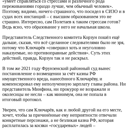
«умеет справляться со стрессами и различного рода
переживаниями гораздо лучше, чем обычный человек».
Поэтому, видимо, ничего страшного, что посидел в СИЗО и в
судах всех инстанций – с высшим образованием это не
страшно. Интересно, сам Полетаев к таким стрессам готов?
Ведь ясно, что образование у него не начальная школа.
Представитель Следственного комитета Корзун пошёл ещё
дальше, сказав, что всё сделанное следователями было не зря,
потому что Ключарёв «совершил хоть и неуголовно
наказуемые, но противоправные действия». Суть этих
действий, правда, Корзун так и не раскрыл.
В том же 2021 году Фрунзенский районный суд вынес
постановление о возмещении за счёт казны РФ
имущественного вреда, нанесённого Ключарёву, и
компенсировал ему неполученную зарплату главы района. Ни
представитель Минфина, ни прокурор не возражали и
околесицы не несли – как минимум, она не попала в
итоговый протокол.
Уверен, что сам Ключарёв, как и любой другой на его месте,
хочет, чтобы за причинённые ему неприятности отвечали
конкретные персонажи, а не безликая казна РФ, которая
расплатилась за косяки «государевых» людей –