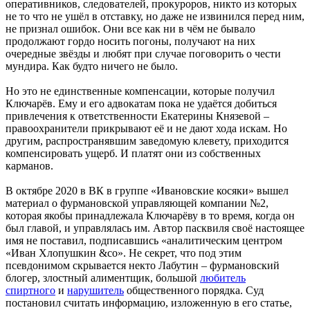
оперативников, следователей, прокуроров, никто из которых
не то что не ушёл в отставку, но даже не извинился перед ним,
не признал ошибок. Они все как ни в чём не бывало
продолжают гордо носить погоны, получают на них
очередные звёзды и любят при случае поговорить о чести
мундира. Как будто ничего не было.
Но это не единственные компенсации, которые получил
Ключарёв. Ему и его адвокатам пока не удаётся добиться
привлечения к ответственности Екатерины Князевой –
правоохранители прикрывают её и не дают хода искам. Но
другим, распространявшим заведомую клевету, приходится
компенсировать ущерб. И платят они из собственных
карманов.
В октябре 2020 в ВК в группе «Ивановские косяки» вышел
материал о фурмановской управляющей компании №2,
которая якобы принадлежала Ключарёву в то время, когда он
был главой, и управлялась им. Автор пасквиля своё настоящее
имя не поставил, подписавшись «аналитическим центром
«Иван Хлопушкин &со». Не секрет, что под этим
псевдонимом скрывается некто Лабутин – фурмановский
блогер, злостный алиментщик, большой
любитель
спиртного
и
нарушитель
общественного порядка. Суд
постановил считать информацию, изложенную в его статье,