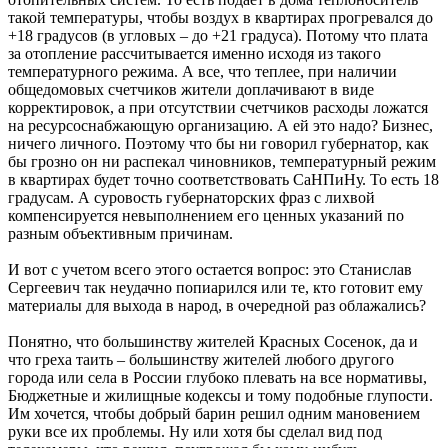
такой температуры, чтобы воздух в квартирах прогревался до
+18 градусов (в угловых – до +21 градуса). Потому что плата
за отопление рассчитывается именно исходя из такого
температурного режима. А все, что теплее, при наличии
общедомовых счетчиков жители доплачивают в виде
корректировок, а при отсутствии счетчиков расходы ложатся
на ресурсоснабжающую организацию. А ей это надо? Бизнес,
ничего личного. Поэтому что бы ни говорил губернатор, как
бы грозно он ни распекал чиновников, температурный режим
в квартирах будет точно соответствовать СаНПиНу. То есть 18
градусам. А суровость губернаторских фраз с лихвой
компенсируется невыполнением его ценных указаний по
разным объективным причинам.
И вот с учетом всего этого остается вопрос: это Станислав
Сергеевич так неудачно попиарился или те, кто готовит ему
материалы для выхода в народ, в очередной раз облажались?
Понятно, что большинству жителей Красных Сосенок, да и
что греха таить – большинству жителей любого другого
города или села в России глубоко плевать на все нормативы,
Бюджетные и жилищные кодексы и тому подобные глупости.
Им хочется, чтобы добрый барин решил одним мановением
руки все их проблемы. Ну или хотя бы сделал вид под