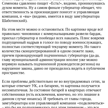
Семенова сдавленно пищит «Есть!», видимо, проникнувшись
духом момента. Ну а самом финале губернатор обещает, что
ответственность за произошедшее понесет и управляющая
компания, и «вы» (видимо, имеется в виду замгубернатора
Шаботинский).
На этом месте можно и остановиться. По картинке вроде всё
правильно: чиновники с коммунальщиками развели бардак,
приехал губернатор и пообещал всех наказать. Плюс вовремя
подпущенный надрыв в голосе по поводу военнослужащих,
полностью соответствующий текущему моменту. Но такого
количества сконцентрированной в одном сюжете лажи,
причем провоцирующей подчиненных губернатора (да-да,
главу муниципальной администрации вполне уже можно
впрямую называть подчиненной руководителя региона) на
нарушение закона, давно не приходилось видеть в публичном
пространстве.
Если проблемы действительно не во внутридомовых сетях, за
которые отвечает УК, а в батареях, то картинка получается
несимпатичная. За состояние батарей в квартирах отвечают
собственники (есть исключения, конечно, но это лишние в
данном случае нюансы). И требовать от главы города,
замгубернатора или управляющей компании «подключиться»
– что бы ни подразумевалось под этим термином – это все