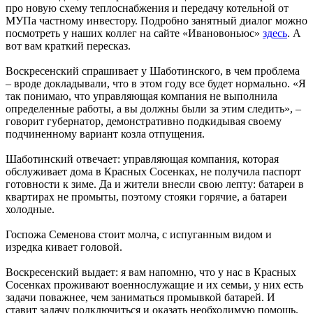
про новую схему теплоснабжения и передачу котельной от
МУПа частному инвестору. Подробно занятный диалог можно
посмотреть у наших коллег на сайте «Ивановоньюс»
здесь
. А
вот вам краткий пересказ.
Воскресенский спрашивает у Шаботинского, в чем проблема
– вроде докладывали, что в этом году все будет нормально. «Я
так понимаю, что управляющая компания не выполнила
определенные работы, а вы должны были за этим следить», –
говорит губернатор, демонстративно подкидывая своему
подчиненному вариант козла отпущения.
Шаботинский отвечает: управляющая компания, которая
обслуживает дома в Красных Сосенках, не получила паспорт
готовности к зиме. Да и жители внесли свою лепту: батареи в
квартирах не промыты, поэтому стояки горячие, а батареи
холодные.
Госпожа Семенова стоит молча, с испуганным видом и
изредка кивает головой.
Воскресенский выдает: я вам напомню, что у нас в Красных
Сосенках проживают военнослужащие и их семьи, у них есть
задачи поважнее, чем заниматься промывкой батарей. И
ставит задачу подключиться и оказать необходимую помощь.