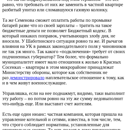
равно, что требовать от них же заменить в частной квартире
разбитый унитаз или сломавшуюся газовую колонку.
Та же Семенова сможет оплатить работы по промывке
батарей разве что из своей зарплаты – тратить на такое
бюджетные деньги не позволяет Бюджетный кодекс. В
который никаких поправок, учитывающих злобу дня, не
вносили. У Шаботинского ситуация ровно та же. И рычагов
влияния на УК в рамках законодательного поля у чиновников
не так уж много. Так какого «подключения» требует от своих
подчиненных губернатор? Тем более, что формально
муниципалитет имеет мало отношения к жилью в Красных
Сосенках – квартиры в этом микрорайоне принадлежат
Министерству обороны, которое как собственник не
раз
демонстрировало
наплевательское отношение к тому, как
и в чем живут военнослужащие.
Управляшка, если на нее поднажмут, видимо, таки выполнит
эту работу – но потом ровно на эту же сумму недовыполнит
что-нибудь еще. Или выставит счет жителям.
Есть еще один нюанс: частная компания, которая пришла на
управление котельной и сетями, известна, в том числе, тем,
что строго соблюдает нормативы, установленные для
отопительных систем. То есть подает в дома теплоноситель