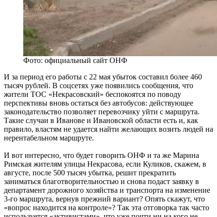
Фото: официальный сайт ОНФ
И за период его работы с 22 мая убыток составил более 460
тысяч рублей. В соцсетях уже появились сообщения, что
жители ТОС «Некрасовский» беспокоятся по поводу
перспективы вновь остаться без автобусов: действующее
законодательство позволяет перевозчику уйти с маршрута.
Такие случаи в Иванове и Ивановской области есть и, как
правило, властям не удается найти желающих возить людей на
нерентабельном маршруте.
И вот интересно, что будет говорить ОНФ и та же Марина
Римская жителям улицы Некрасова, если Куликов, скажем, в
августе, после 500 тысяч убытка, решит прекратить
заниматься благотворительностью и снова подаст заявку в
департамент дорожного хозяйства и транспорта на изменение
3-го маршрута, вернув прежний вариант? Опять скажут, что
«вопрос находится на контроле»? Так эта отговорка так часто
используется «активистами», что уже почти ни на кого не