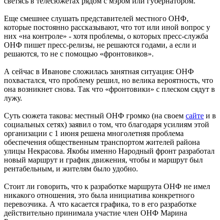
светясь в телесюжетах рядом с мэром или губернатором.
Еще смешнее слушать представителей местного ОНФ,
которые постоянно рассказывают, что тот или иной вопрос у
них «на контроле» - хотя проблемы, о которых пресс-служба
ОНФ пишет пресс-релизы, не решаются годами, а если и
решаются, то не с помощью «фронтовиков».
А сейчас в Иванове сложилась занятная ситуация: ОНФ
похвастался, что проблему решил, но велика вероятность, что
она возникнет снова. Так что «фронтовики» с плеском сядут в
лужу.
Суть сюжета такова: местный ОНФ громко (на своем
сайте
и в
социальных сетях) заявил о том, что благодаря усилиям этой
организации с 1 июня решена многолетняя проблема
обеспечения общественным транспортом жителей района
улицы Некрасова. Якобы именно Народный фронт разработал
новый маршрут и график движения, чтобы и маршрут был
рентабельным, и жителям было удобно.
Стоит ли говорить, что к разработке маршрута ОНФ не имел
никакого отношения, это была инициатива конкретного
перевозчика. А что касается графика, то в его разработке
действительно принимала участие член ОНФ Марина