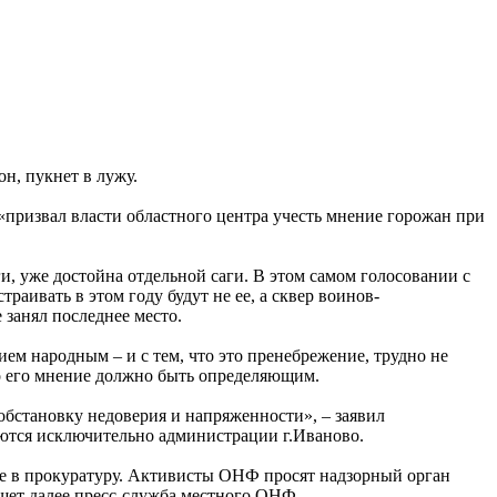
н, пукнет в лужу.
 «призвал власти областного центра учесть мнение горожан при
и, уже достойна отдельной саги. В этом самом голосовании с
аивать в этом году будут не ее, а сквер воинов-
 занял последнее место.
м народным – и с тем, что это пренебрежение, трудно не
нно его мнение должно быть определяющим.
бстановку недоверия и напряженности», – заявил
ются исключительно администрации г.Иваново.
е в прокуратуру. Активисты ОНФ просят надзорный орган
ишет далее пресс-служба местного ОНФ.