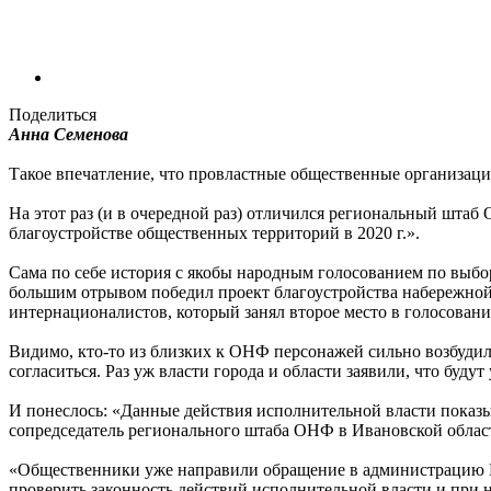
Поделиться
Анна Семенова
Такое впечатление, что провластные общественные организации
На этот раз (и в очередной раз) отличился региональный штаб 
благоустройстве общественных территорий в 2020 г.».
Сама по себе история с якобы народным голосованием по выбор
большим отрывом победил проект благоустройства набережной У
интернационалистов, который занял второе место в голосовании
Видимо, кто-то из близких к ОНФ персонажей сильно возбудил
согласиться. Раз уж власти города и области заявили, что буд
И понеслось: «Данные действия исполнительной власти показы
сопредседатель регионального штаба ОНФ в Ивановской обла
«Общественники уже направили обращение в администрацию Ив
проверить законность действий исполнительной власти и при 