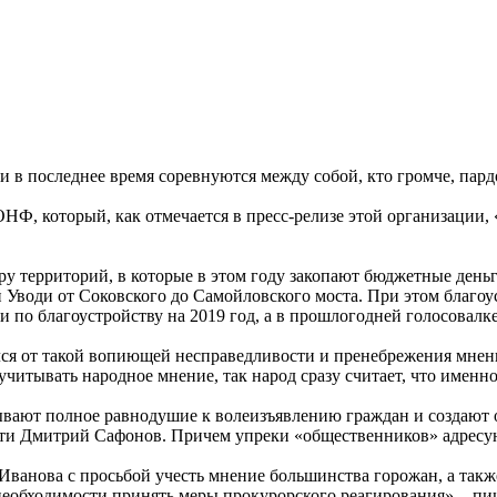
 в последнее время соревнуются между собой, кто громче, пардо
ОНФ, который, как отмечается в пресс-релизе этой организации,
у территорий, в которые в этом году закопают бюджетные деньг
води от Соковского до Самойловского моста. При этом благоустр
 по благоустройству на 2019 год, а в прошлогодней голосовалке
ся от такой вопиющей несправедливости и пренебрежения мнение
ут учитывать народное мнение, так народ сразу считает, что име
вают полное равнодушие к волеизъявлению граждан и создают о
сти Дмитрий Сафонов. Причем упреки «общественников» адресу
анова с просьбой учесть мнение большинства горожан, а такж
необходимости принять меры прокурорского реагирования», - п