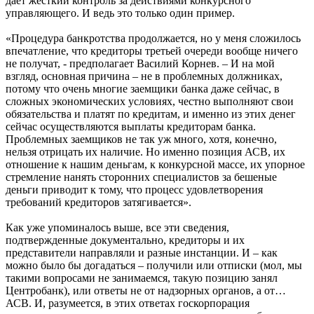
дает жесткий контроль за действиями конкурсного
управляющего. И ведь это только один пример.
«Процедура банкротства продолжается, но у меня сложилось
впечатление, что кредиторы третьей очереди вообще ничего
не получат, - предполагает Василий Корнев. – И на мой
взгляд, основная причина – не в проблемных должниках,
потому что очень многие заемщики банка даже сейчас, в
сложных экономических условиях, честно выполняют свои
обязательства и платят по кредитам, и именно из этих денег
сейчас осуществляются выплаты кредиторам банка.
Проблемных заемщиков не так уж много, хотя, конечно,
нельзя отрицать их наличие. Но именно позиция АСВ, их
отношение к нашим деньгам, к конкурсной массе, их упорное
стремление нанять сторонних специалистов за бешеные
деньги приводит к тому, что процесс удовлетворения
требований кредиторов затягивается».
Как уже упоминалось выше, все эти сведения,
подтвержденные документально, кредиторы и их
представители направляли и разные инстанции. И – как
можно было бы догадаться – получили или отписки (мол, мы
такими вопросами не занимаемся, такую позицию занял
Центробанк), или ответы не от надзорных органов, а от…
АСВ. И, разумеется, в этих ответах госкорпорация