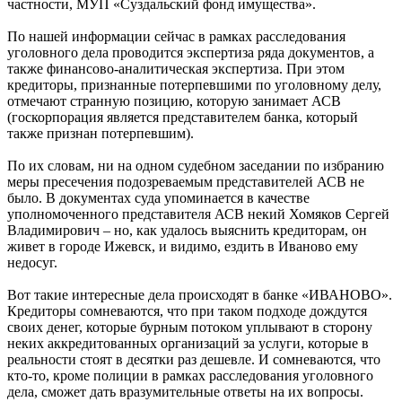
частности, МУП «Суздальский фонд имущества».
По нашей информации сейчас в рамках расследования
уголовного дела проводится экспертиза ряда документов, а
также финансово-аналитическая экспертиза. При этом
кредиторы, признанные потерпевшими по уголовному делу,
отмечают странную позицию, которую занимает АСВ
(госкорпорация является представителем банка, который
также признан потерпевшим).
По их словам, ни на одном судебном заседании по избранию
меры пресечения подозреваемым представителей АСВ не
было. В документах суда упоминается в качестве
уполномоченного представителя АСВ некий Хомяков Сергей
Владимирович – но, как удалось выяснить кредиторам, он
живет в городе Ижевск, и видимо, ездить в Иваново ему
недосуг.
Вот такие интересные дела происходят в банке «ИВАНОВО».
Кредиторы сомневаются, что при таком подходе дождутся
своих денег, которые бурным потоком уплывают в сторону
неких аккредитованных организаций за услуги, которые в
реальности стоят в десятки раз дешевле. И сомневаются, что
кто-то, кроме полиции в рамках расследования уголовного
дела, сможет дать вразумительные ответы на их вопросы.