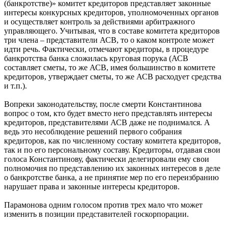
(банкротстве)» комитет кредиторов представляет законные
интересы конкурсных кредиторов, уполномоченных органов
и осуществляет контроль за действиями арбитражного
управляющего. Учитывая, что в составе комитета кредиторов
три члена – представители АСВ, то о каком контроле может
идти речь. Фактически, отмечают кредиторы, в процедуре
банкротства банка сложилась круговая порука (АСВ
составляет сметы, то же АСВ, имея большинство в комитете
кредиторов, утверждает сметы, то же АСВ расходует средства
и т.п.).
Вопреки законодательству, после смерти Константинова
вопрос о том, кто будет вместо него представлять интересы
кредиторов, представителями АСВ даже не поднимался. А
ведь это несоблюдение решений первого собрания
кредиторов, как по численному составу комитета кредиторов,
так и по его персональному составу. Кредиторы, отдавая свои
голоса Константинову, фактически делегировали ему свои
полномочия по представлению их законных интересов в деле
о банкротстве банка, а не принятие мер по его переизбранию
нарушает права и законные интересы кредиторов.
Парамонова одним голосом против трех мало что может
изменить в позиции представителей госкорпорации.