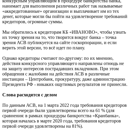
конкурсным управляющим в процедуре банкротства банка,
нанимает для выполнения различных работ так называемые
«аккредитованные» организации и выплачивает им из тех
денег, которые могли бы пойти на удовлетворение требований
кредиторов, огромные суммы.
Мы обратились к кредиторам КБ «ИВАНОВО», чтобы узнать
их точку зрения на то, что творится вокруг банка – точка
зрения АСВ публикуется на сайте госкорпорации, и если
верить этой версии, то всё идет по плану.
Однако кредиторы считают по-другому: по их мнению,
действия конкурсного управляющего направлены отнюдь не
на защиту интересов пострадавших вкладчиков. При этом
обращения с жалобами на действия АСВ в различные
инстанции – Центробанк, прокуратуру, даже администрацию
Президента РФ - никаких ощутимых результатов не принесли.
Слова расходятся с делом
По данным АСВ, на 1 марта 2022 года требования кредиторов
первой очереди были удовлетворены всего на 61 % (для
сравнения: в рамках процедуры банкротства «Кранбанка»,
которая началась в марте 2020 года, требования кредиторов
первой очереди удовлетворены на 81%).