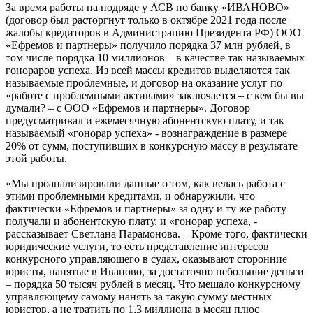
За время работы на подряде у АСВ по банку «ИВАНОВО»
(договор был расторгнут только в октябре 2021 года после
жалобы кредиторов в Администрацию Президента РФ) ООО
«Ефремов и партнеры» получило порядка 37 млн рублей, в
том числе порядка 10 миллионов – в качестве так называемых
гонораров успеха. Из всей массы кредитов выделяются так
называемые проблемные, и договор на оказание услуг по
«работе с проблемными активами» заключается – с кем бы вы
думали? – с ООО «Ефремов и партнеры». Договор
предусматривал и ежемесячную абонентскую плату, и так
называемый «гонорар успеха» - вознаграждение в размере
20% от сумм, поступивших в конкурсную массу в результате
этой работы.
«Мы проанализировали данные о том, как велась работа с
этими проблемными кредитами, и обнаружили, что
фактически «Ефремов и партнеры» за одну и ту же работу
получали и абонентскую плату, и «гонорар успеха, -
рассказывает Светлана Парамонова. – Кроме того, фактически
юридические услуги, то есть представление интересов
конкурсного управляющего в судах, оказывают сторонние
юристы, нанятые в Иваново, за достаточно небольшие деньги
– порядка 50 тысяч рублей в месяц. Что мешало конкурсному
управляющему самому нанять за такую сумму местных
юристов, а не тратить по 1,3 миллиона в месяц плюс