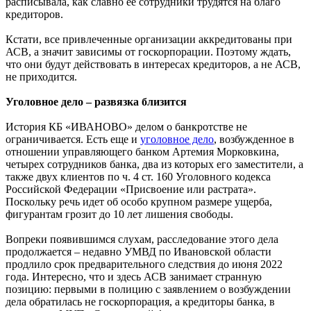
расписывала, как славно ее сотрудники трудятся на благо
кредиторов.
Кстати, все привлеченные организации аккредитованы при
АСВ, а значит зависимы от госкорпорации. Поэтому ждать,
что они будут действовать в интересах кредиторов, а не АСВ,
не приходится.
Уголовное дело – развязка близится
История КБ «ИВАНОВО» делом о банкротстве не
ограничивается. Есть еще и
уголовное дело
, возбужденное в
отношении управляющего банком Артемия Морковкина,
четырех сотрудников банка, два из которых его заместители, а
также двух клиентов по ч. 4 ст. 160 Уголовного кодекса
Российской Федерации «Присвоение или растрата».
Поскольку речь идет об особо крупном размере ущерба,
фигурантам грозит до 10 лет лишения свободы.
Вопреки появившимся слухам, расследование этого дела
продолжается – недавно УМВД по Ивановской области
продлило срок предварительного следствия до июня 2022
года. Интересно, что и здесь АСВ занимает странную
позицию: первыми в полицию с заявлением о возбуждении
дела обратилась не госкорпорация, а кредиторы банка, в