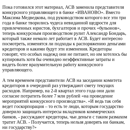
Пока готовился этот материал, АСВ заменила представителя
конкурсного управляющего в банке «ИВАНОВО». Вместо
Максима Медведкова, под руководством которого все эти три
года в банке творились чудеса невиданной щедрости для
привлеченных юристов, бухгалтеров и прочих «бульонов»,
теперь конкурсным производством рулит Александр Бондарь,
который также немало лет работает в АСВ. Будет интересно
посмотреть, изменятся ли подходы к распоряжению деньгами
кредиторов и какими будут эти изменения. Кредиторы
говорят, что особых надежд они не питают, но им хотелось бы
купировать хотя бы очевидно неэффективные затраты и
видеть более вразумительную работу конкурсного
управляющего.
А тем временем представители АСВ на заседании комитета
кредиторов в очередной раз утверждают смету текущих
расходов. Например, на 2-й квартал этого года они дали
согласие потратить более 7 млн рублей «на проведение
мероприятий конкурсного производства». «И ведь так себя
ведет госкорпорация – то есть те люди, которым государство
доверило защищать интересы вкладчиков коммерческих
банков, - рассуждают кредиторы, чьи деньги с таким размахом
тратит АСВ. - Получается, теперь нельзя доверять ни банкам,
ни государству?»