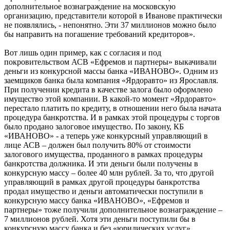
дополнительное вознаграждение на московскую
организацию, представители которой в Иванове практически
не появлялись, - непонятно. Эти 37 миллионов можно было
бы направить на погашение требований кредиторов».
Вот лишь один пример, как с согласия и под
покровительством АСВ «Ефремов и партнеры» выкачивали
деньги из конкурсной массы банка «ИВАНОВО». Одним из
заемщиков банка была компания «Ярдоравто» из Ярославля.
При получении кредита в качестве залога было оформлено
имущество этой компании. В какой-то момент «Ярдоравто»
перестало платить по кредиту, в отношении него была начата
процедура банкротства. И в рамках этой процедуры с торгов
было продано залоговое имущество. По закону, КБ
«ИВАНОВО» - а теперь уже конкурсный управляющий в
лице АСВ – должен был получить 80% от стоимости
залогового имущества, проданного в рамках процедуры
банкротства должника. И эти деньги были получены в
конкурсную массу – более 40 млн рублей. За то, что другой
управляющий в рамках другой процедуры банкротства
продал имущество и деньги автоматически поступили в
конкурсную массу банка «ИВАНОВО», «Ефремов и
партнеры» тоже получили дополнительное вознаграждение –
7 миллионов рублей. Хотя эти деньги поступили бы в
конкурсную массу банка и без «юридических услуг»