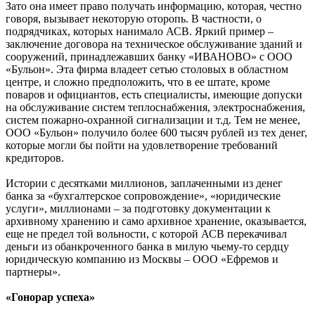
Зато она имеет право получать информацию, которая, честно
говоря, вызывает некоторую оторопь. В частности, о
подрядчиках, которых нанимало АСВ. Яркий пример –
заключение договора на техническое обслуживание зданий и
сооружений, принадлежавших банку «ИВАНОВО» с ООО
«Бульон». Эта фирма владеет сетью столовых в областном
центре, и сложно предположить, что в ее штате, кроме
поваров и официантов, есть специалисты, имеющие допуски
на обслуживание систем теплоснабжения, электроснабжения,
систем пожарно-охранной сигнализации и т.д. Тем не менее,
ООО «Бульон» получило более 600 тысяч рублей из тех денег,
которые могли бы пойти на удовлетворение требований
кредиторов.
Истории с десятками миллионов, заплаченными из денег
банка за «бухгалтерское сопровождение», «юридические
услуги», миллионами – за подготовку документации к
архивному хранению и само архивное хранение, оказывается,
еще не предел той вольности, с которой АСВ перекачивал
деньги из обанкроченного банка в милую чьему-то сердцу
юридическую компанию из Москвы – ООО «Ефремов и
партнеры».
«Гонорар успеха»