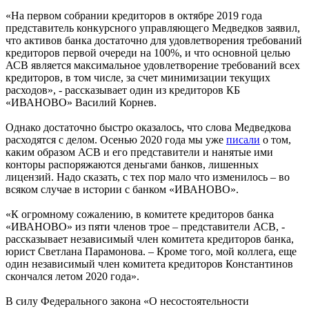
«На первом собрании кредиторов в октябре 2019 года
представитель конкурсного управляющего Медведков заявил,
что активов банка достаточно для удовлетворения требований
кредиторов первой очереди на 100%, и что основной целью
АСВ является максимальное удовлетворение требований всех
кредиторов, в том числе, за счет минимизации текущих
расходов», - рассказывает один из кредиторов КБ
«ИВАНОВО» Василий Корнев.
Однако достаточно быстро оказалось, что слова Медведкова
расходятся с делом. Осенью 2020 года мы уже
писали
о том,
каким образом АСВ и его представители и нанятые ими
конторы распоряжаются деньгами банков, лишенных
лицензий. Надо сказать, с тех пор мало что изменилось – во
всяком случае в истории с банком «ИВАНОВО».
«К огромному сожалению, в комитете кредиторов банка
«ИВАНОВО» из пяти членов трое – представители АСВ, -
рассказывает независимый член комитета кредиторов банка,
юрист Светлана Парамонова. – Кроме того, мой коллега, еще
один независимый член комитета кредиторов Константинов
скончался летом 2020 года».
В силу Федерального закона «О несостоятельности