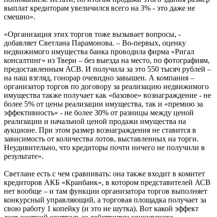
выплат кредиторам увеличился всего на 3% - это даже не
смешно».
«Организация этих торгов тоже вызывает вопросы, -
добавляет Светлана Парамонова. – Во-первых, оценку
недвижимого имущества банка проводила фирма «Ригал
консалтинг» из Твери – без выезда на место, по фотографиям,
предоставленным АСВ. И получила за это 550 тысяч рублей –
на наш взгляд, гонорар очевидно завышен. А компания –
организатор торгов по договору за реализацию недвижимого
имущества также получает как «базовое» вознаграждение - не
более 5% от цены реализации имущества, так и «премию за
эффективность» - не более 30% от разницы между ценой
реализации и начальной ценой продажи имущества на
аукционе. При этом размер вознаграждения не ставится в
зависимость от количества лотов, выставленных на торги.
Неудивительно, что кредиторы почти ничего не получили в
результате».
Светлане есть с чем сравнивать: она также входит в комитет
кредиторов АКБ «Кранбанк», в котором представителей АСВ
нет вообще – и там функции организатора торгов выполняет
конкурсный управляющий, а торговая площадка получает за
свою работу 1 копейку (и это не шутка). Вот какой эффект