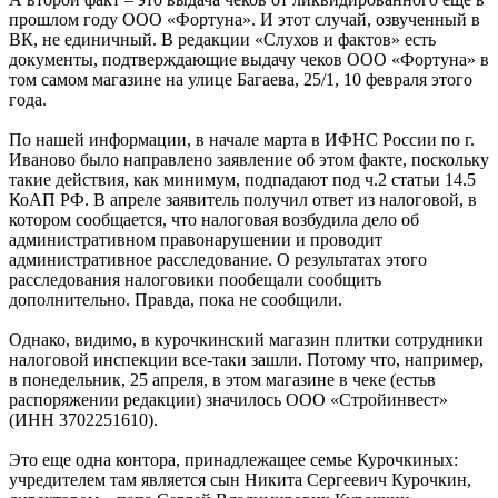
прошлом году ООО «Фортуна». И этот случай, озвученный в
ВК, не единичный. В редакции «Слухов и фактов» есть
документы, подтверждающие выдачу чеков ООО «Фортуна» в
том самом магазине на улице Багаева, 25/1, 10 февраля этого
года.
По нашей информации, в начале марта в ИФНС России по г.
Иваново было направлено заявление об этом факте, поскольку
такие действия, как минимум, подпадают под ч.2 статьи 14.5
КоАП РФ. В апреле заявитель получил ответ из налоговой, в
котором сообщается, что налоговая возбудила дело об
административном правонарушении и проводит
административное расследование. О результатах этого
расследования налоговики пообещали сообщить
дополнительно. Правда, пока не сообщили.
Однако, видимо, в курочкинский магазин плитки сотрудники
налоговой инспекции все-таки зашли. Потому что, например,
в понедельник, 25 апреля, в этом магазине в чеке (естьв
распоряжении редакции) значилось ООО «Стройинвест»
(ИНН 3702251610).
Это еще одна контора, принадлежащее семье Курочкиных:
учредителем там является сын Никита Сергеевич Курочкин,