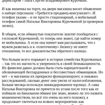
директором – папа Сергей Владимирович Курочкин.
И как вишенка на торте, на двери магазина висит объявление
о наборе персонала: «Требуется продавец-консультант». И
телефон указан – и не просто стационарный, а мобильный
телефон самой Натальи Викторовны Курочкиной (я проверяла
лично).
В общем, если обманутые покупатели захотят пообщаться с
госпожой Курочкиной, то теперь они знают, где найти номер
ее мобильника. А если она начнет вам рассказывать, что с
мужем развелась и к «плиточному» бизнесу не имеет
отношения, то все доказательства обратного налицо.
Что больше всего поражает в истории семейства Курочкиных
– так это их наглость и уверенность в своей безнаказанности.
Их фамилия давно должна была стать нарицательной и
обозначающей беспардонных и бессовестных обманщиков. Но
нет – и магазины их прекрасно функционируют, и никаких
расследований, сколько денег они увели от налогообложения,
больше месяца используя ликвидированное юрлицо. А сама
Наталья Викторовна не прячется по углам после того как ее
поймали на банальном обмане (не знаю, можно ли это назвать
мошенничеством, но всё это очень на него похоже), а
продолжает светиться на всяких мероприятиях как