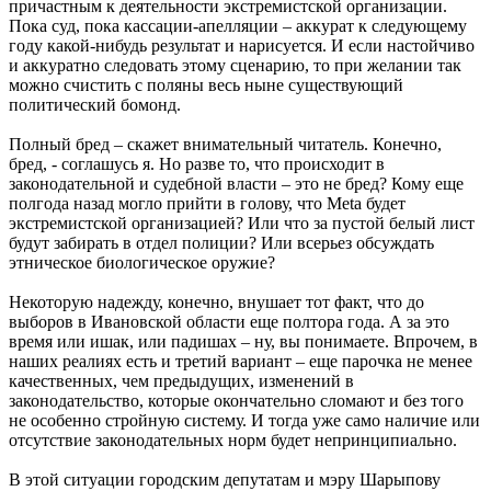
причастным к деятельности экстремистской организации.
Пока суд, пока кассации-апелляции – аккурат к следующему
году какой-нибудь результат и нарисуется. И если настойчиво
и аккуратно следовать этому сценарию, то при желании так
можно счистить с поляны весь ныне существующий
политический бомонд.
Полный бред – скажет внимательный читатель. Конечно,
бред, - соглашусь я. Но разве то, что происходит в
законодательной и судебной власти – это не бред? Кому еще
полгода назад могло прийти в голову, что Meta будет
экстремистской организацией? Или что за пустой белый лист
будут забирать в отдел полиции? Или всерьез обсуждать
этническое биологическое оружие?
Некоторую надежду, конечно, внушает тот факт, что до
выборов в Ивановской области еще полтора года. А за это
время или ишак, или падишах – ну, вы понимаете. Впрочем, в
наших реалиях есть и третий вариант – еще парочка не менее
качественных, чем предыдущих, изменений в
законодательство, которые окончательно сломают и без того
не особенно стройную систему. И тогда уже само наличие или
отсутствие законодательных норм будет непринципиально.
В этой ситуации городским депутатам и мэру Шарыпову