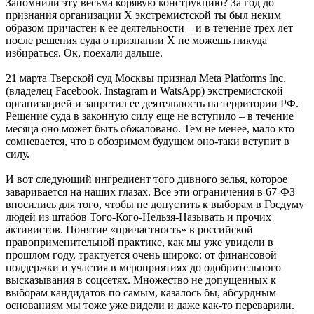
Запомнили эту весьма корявую конструкцию? За год до
признания организации Х экстремистской ты был неким
образом причастен к ее деятельности – и в течение трех лет
после решения суда о признании Х не можешь никуда
избираться. Ок, поехали дальше.
21 марта Тверской суд Москвы признал Meta Platforms Inc.
(владелец Facebook. Instagram и WatsApp) экстремистской
организацией и запретил ее деятельность на территории РФ.
Решение суда в законную силу еще не вступило – в течение
месяца оно может быть обжаловано. Тем не менее, мало кто
сомневается, что в обозримом будущем оно-таки вступит в
силу.
И вот следующий ингредиент того дивного зелья, которое
заваривается на наших глазах. Все эти ограничения в 67-ФЗ
вносились для того, чтобы не допустить к выборам в Госдуму
людей из штабов Того-Кого-Нельзя-Называть и прочих
активистов. Понятие «причастность» в российской
правоприменительной практике, как мы уже увидели в
прошлом году, трактуется очень широко: от финансовой
поддержки и участия в мероприятиях до одобрительного
высказывания в соцсетях. Множество не допущенных к
выборам кандидатов по самым, казалось бы, абсурдным
основаниям мы тоже уже видели и даже как-то переварили.