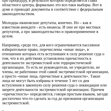
про процедуру, в результате которой определяется глава
областного центра, формально это все-таки выборы. Вот в
думе и приводят документы в соответствие с федеральным
законодательством.
Молодцы ивановские депутаты, конечно. Но – как в
известном анекдоте - есть нюансы. И они не про местных
депутатов, а про законодательство и правоприменение в
целом.
Например, среди тех, для кого ограничивается пассивное
избирательное право, перечислены «иные лица», в
отношении которых есть вступившее в силу решение суда о
том, что в их действиях установлена причастность к
деятельности экстремистской или террористической
организации. То есть не руководители, не учредители, не
члены, не работники этой самой экстремистской организации,
а просто «иные лица, причастные к деятельности». Такие
лица не могут быть избраны в течение 3 лет со дня
вступления в законную силу решения суда о ликвидации или
запрете деятельности экстремистской организации. Причем
«причастность» определяется, говоря простым языком, загодя:
достаточно что-то сделать за год до признания организации
экстремистской.