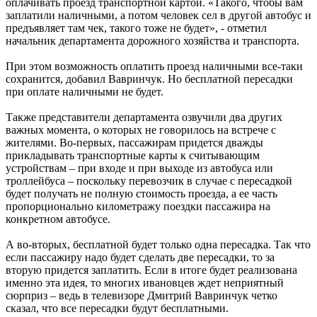
оплачивать проезд транспортной картой. «Такого, чтобы вам
заплатили наличными, а потом человек сел в другой автобус и
предъявляет там чек, такого тоже не будет», - отметил
начальник департамента дорожного хозяйства и транспорта.
При этом возможность оплатить проезд наличными все-таки
сохранится, добавил Вавринчук. Но бесплатной пересадки
при оплате наличными не будет.
Также представители департамента озвучили два других
важных момента, о которых не говорилось на встрече с
жителями. Во-первых, пассажирам придется дважды
прикладывать транспортные карты к считывающим
устройствам – при входе и при выходе из автобуса или
троллейбуса – поскольку перевозчик в случае с пересадкой
будет получать не полную стоимость проезда, а ее часть
пропорционально километражу поездки пассажира на
конкретном автобусе.
А во-вторых, бесплатной будет только одна пересадка. Так что
если пассажиру надо будет сделать две пересадки, то за
вторую придется заплатить. Если в итоге будет реализована
именно эта идея, то многих ивановцев ждет неприятный
сюрприз – ведь в телевизоре Дмитрий Вавринчук четко
сказал, что все пересадки будут бесплатными.