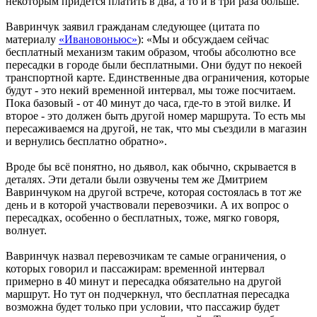
некоторым придется платить в два, а то и в три раза больше.
Вавринчук заявил гражданам следующее (цитата по
материалу
«Ивановоньюс»
): «Мы и обсуждаем сейчас
бесплатный механизм таким образом, чтобы абсолютно все
пересадки в городе были бесплатными. Они будут по некоей
транспортной карте. Единственные два ограничения, которые
будут - это некий временной интервал, мы тоже посчитаем.
Пока базовый - от 40 минут до часа, где-то в этой вилке. И
второе - это должен быть другой номер маршрута. То есть мы
пересаживаемся на другой, не так, что мы съездили в магазин
и вернулись бесплатно обратно».
Вроде бы всё понятно, но дьявол, как обычно, скрывается в
деталях. Эти детали были озвучены тем же Дмитрием
Вавринчуком на другой встрече, которая состоялась в тот же
день и в которой участвовали перевозчики. А их вопрос о
пересадках, особенно о бесплатных, тоже, мягко говоря,
волнует.
Вавринчук назвал перевозчикам те самые ограничения, о
которых говорил и пассажирам: временной интервал
примерно в 40 минут и пересадка обязательно на другой
маршрут. Но тут он подчеркнул, что бесплатная пересадка
возможна будет только при условии, что пассажир будет