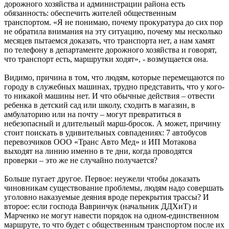
дорожного хозяйства и администрации района есть
обязанность: обеспечить жителей общественным
транспортом. «Я не понимаю, почему прокуратура до сих пор
не обратила внимания на эту ситуацию, почему мы несколько
месяцев пытаемся доказать, что транспорта нет, а нам хамят
по телефону в департаменте дорожного хозяйства и говорят,
что транспорт есть, маршрутки ходят», - возмущается она.
Видимо, причина в том, что людям, которые перемещаются по
городу в служебных машинах, трудно представить, что у кого-
то никакой машины нет. И что обычные действия – отвести
ребенка в детский сад или школу, сходить в магазин, в
амбулаторию или на почту – могут превратиться в
небезопасный и длительный марш-бросок. А может, причину
стоит поискать в удивительных совпадениях: 7 автобусов
перевозчиков ООО «Транс Авто Мед» и ИП Мотакова
выходят на линию именно в те дни, когда проводятся
проверки – это же не случайно получается?
Больше пугает другое. Первое: неужели чтобы доказать
чиновникам существование проблемы, людям надо совершать
уголовно наказуемые деяния вроде перекрытия трассы? И
второе: если господа Вавринчук (начальник ДДХиТ) и
Марченко не могут навести порядок на одном-единственном
маршруте, то что будет с общественным транспортом после их