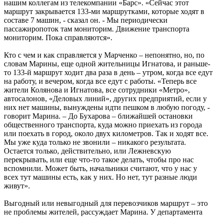
нашим коллегам из телекомпании «Барс». «Сейчас этот
маршрут закрывается 133-ми маршрутками, которые ходят в
составе 7 машин, - сказал он. - Мы периодически
пассажиропоток там мониторим. Движение транспорта
мониторим. Пока справляются».
Кто с чем и как справляется у Марченко – непонятно, но, по
словам Марины, еще одной жительницы Игнатова, и раньше-
то 133-й маршрут ходит два раза в день – утром, когда все едут
на работу, и вечером, когда все едут с работы. «Теперь все
жители Колянова и Игнатова, все сотрудники «Метро»,
автосалонов, «Деловых линий», других предприятий, если у
них нет машины, вынуждены идти пешком в любую погоду, -
говорит Марина. – До Бухарова – ближайшей остановки
общественного транспорта, куда можно приехать из города
или поехать в город, около двух километров. Так и ходят все.
Мы уже куда только не звонили – никакого результата.
Остается только, действительно, или Лежневскую
перекрывать, или еще что-то такое делать, чтобы про нас
вспомнили. Может быть, начальники считают, что у нас у
всех тут машины есть, как у них. Но нет, тут разные люди
живут».
Выгодный или невыгодный для перевозчиков маршрут – это
не проблемы жителей, рассуждает Марина. У департамента