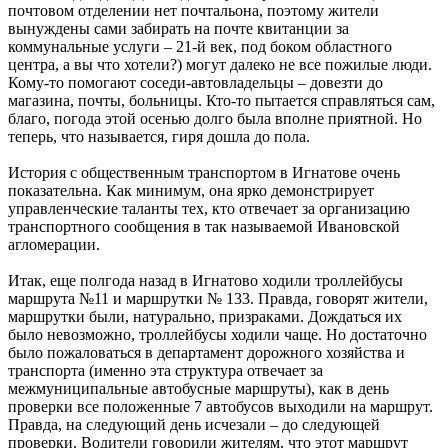
почтовом отделении нет почтальона, поэтому жители
вынуждены сами забирать на почте квитанции за
коммунальные услуги – 21-й век, под боком областного
центра, а вы что хотели?) могут далеко не все пожилые люди.
Кому-то помогают соседи-автовладельцы – довезти до
магазина, почты, больницы. Кто-то пытается справляться сам,
благо, погода этой осенью долго была вполне приятной. Но
теперь, что называется, гиря дошла до пола.
История с общественным транспортом в Игнатове очень
показательна. Как минимум, она ярко демонстрирует
управленческие таланты тех, кто отвечает за организацию
транспортного сообщения в так называемой Ивановской
агломерации.
Итак, еще полгода назад в Игнатово ходили троллейбусы
маршрута №11 и маршрутки № 133. Правда, говорят жители,
маршрутки были, натурально, призраками. Дождаться их
было невозможно, троллейбусы ходили чаще. Но достаточно
было пожаловаться в департамент дорожного хозяйства и
транспорта (именно эта структура отвечает за
межмуниципальные автобусные маршруты), как в день
проверки все положенные 7 автобусов выходили на маршрут.
Правда, на следующий день исчезали – до следующей
проверки. Водители говорили жителям, что этот маршрут