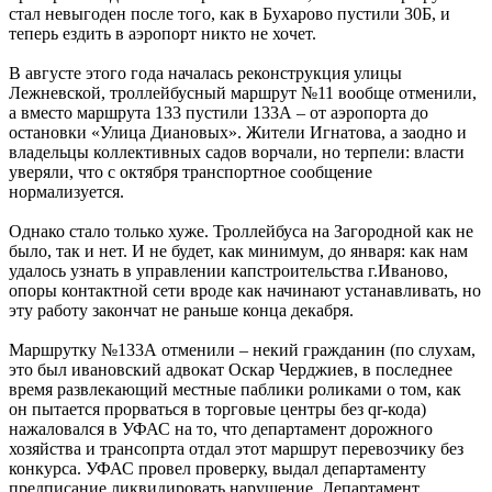
стал невыгоден после того, как в Бухарово пустили 30Б, и
теперь ездить в аэропорт никто не хочет.
В августе этого года началась реконструкция улицы
Лежневской, троллейбусный маршрут №11 вообще отменили,
а вместо маршрута 133 пустили 133А – от аэропорта до
остановки «Улица Диановых». Жители Игнатова, а заодно и
владельцы коллективных садов ворчали, но терпели: власти
уверяли, что с октября транспортное сообщение
нормализуется.
Однако стало только хуже. Троллейбуса на Загородной как не
было, так и нет. И не будет, как минимум, до января: как нам
удалось узнать в управлении капстроительства г.Иваново,
опоры контактной сети вроде как начинают устанавливать, но
эту работу закончат не раньше конца декабря.
Маршрутку №133А отменили – некий гражданин (по слухам,
это был ивановский адвокат Оскар Черджиев, в последнее
время развлекающий местные паблики роликами о том, как
он пытается прорваться в торговые центры без qr-кода)
нажаловался в УФАС на то, что департамент дорожного
хозяйства и трансопрта отдал этот маршрут перевозчику без
конкурса. УФАС провел проверку, выдал департаменту
предписание ликвидировать нарушение. Департамент