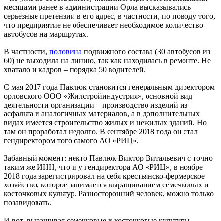
месяцами ранее в администрации Орла высказывались
серьезные претензии в его адрес, в частности, по поводу того,
что предприятие не обеспечивает необходимое количество
автобусов на маршрутах.
В частности,
половина
подвижного состава (30 автобусов из
60) не выходила на линию, так как находилась в ремонте. Не
хватало и кадров – порядка 50 водителей.
С мая 2017 года Павлюк становится генеральным директором
орловского ООО «Жилстройиндустрия», основной вид
деятельности организации – производство изделий из
асфальта и аналогичных материалов, а в дополнительных
видах имеется строительство жилых и нежилых зданий. Но
там он проработал недолго. В сентябре 2018 года он стал
гендиректором того самого АО «РИЦ».
Забавный момент: некто Павлюк Виктор Витальевич с точно
таким же ИНН, что и у гендиректора АО «РИЦ», в ноябре
2018 года зарегистрировал на себя крестьянско-фермерское
хозяйство, которое занимается выращиванием семечковых и
косточковых культур. Разносторонний человек, можно только
позавидовать.
И вот, выращивая семечковые и косточковые культуры,