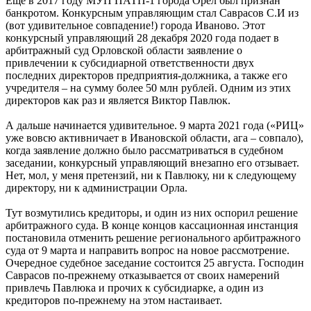
Еще в 2017 году МУП ПАТП-1 города Орел был признан
банкротом. Конкурсным управляющим стал Саврасов С.И из
(вот удивительное совпадение!) города Иваново. Этот
конкурсный управляющий 28 декабря 2020 года подает в
арбитражный суд Орловской области заявление о
привлечении к субсидиарной ответственности двух
последних директоров предприятия-должника, а также его
учредителя – на сумму более 50 млн рублей. Одним из этих
директоров как раз и является Виктор Павлюк.
А дальше начинается удивительное. 9 марта 2021 года («РИЦ»
уже вовсю активничает в Ивановской области, ага – совпало),
когда заявление должно было рассматриваться в судебном
заседании, конкурсный управляющий внезапно его отзывает.
Нет, мол, у меня претензий, ни к Павлюку, ни к следующему
директору, ни к администрации Орла.
Тут возмутились кредиторы, и один из них оспорил решение
арбитражного суда. В конце концов кассационная инстанция
постановила отменить решение регионального арбитражного
суда от 9 марта и направить вопрос на новое рассмотрение.
Очередное судебное заседание состоится 25 августа. Господин
Саврасов по-прежнему отказывается от своих намерений
привлечь Павлюка и прочих к субсидиарке, а один из
кредиторов по-прежнему на этом настаивает.