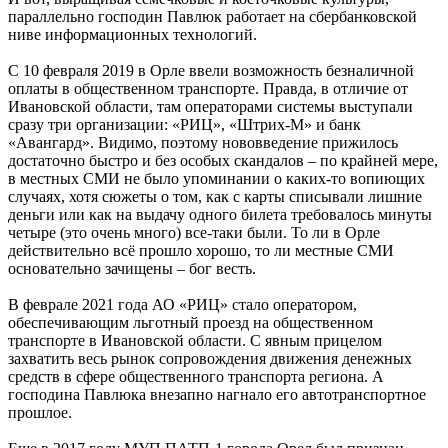
параллельно господин Павлюк работает на сбербанковской
ниве информационных технологий.
С 10 февраля 2019 в Орле ввели возможность безналичной
оплаты в общественном транспорте. Правда, в отличие от
Ивановской области, там операторами системы выступали
сразу три организации: «РИЦ», «Штрих-М» и банк
«Авангард». Видимо, поэтому нововведение прижилось
достаточно быстро и без особых скандалов – по крайней мере,
в местных СМИ не было упоминании о каких-то вопиющих
случаях, хотя сюжеты о том, как с карты списывали лишние
деньги или как на выдачу одного билета требовалось минуты
четыре (это очень много) все-таки были. То ли в Орле
действительно всё прошло хорошо, то ли местные СМИ
основательно зачищены – бог весть.
В феврале 2021 года АО «РИЦ» стало оператором,
обеспечивающим льготный проезд на общественном
транспорте в Ивановской области. С явным прицелом
захватить весь рынок сопровождения движения денежных
средств в сфере общественного транспорта региона. А
господина Павлюка внезапно нагнало его автотранспортное
прошлое.